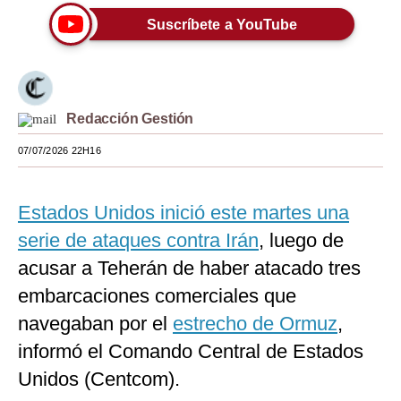
Suscríbete a YouTube
Moda
Estilos
Mundo
Redacción Gestión
EEUU
07/07/2026 22H16
México
España
Estados Unidos inició este martes una
serie de ataques contra Irán
, luego de
Internacional
acusar a Teherán de haber atacado tres
Tecnología
embarcaciones comerciales que
Club del Suscriptor
navegaban por el
estrecho de Ormuz
,
informó el Comando Central de Estados
Mix
Unidos (Centcom).
G de Gestión