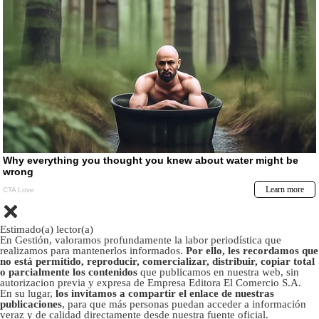
Estimado(a) lector(a)
En Gestión, valoramos profundamente la labor periodística que
realizamos para mantenerlos informados.
Por ello, les recordamos que
no está permitido, reproducir, comercializar, distribuir, copiar total
o parcialmente los contenidos
que publicamos en nuestra web, sin
autorizacion previa y expresa de Empresa Editora El Comercio S.A.
En su lugar,
los invitamos a compartir el enlace de nuestras
publicaciones
, para que más personas puedan acceder a información
veraz y de calidad directamente desde nuestra fuente oficial.