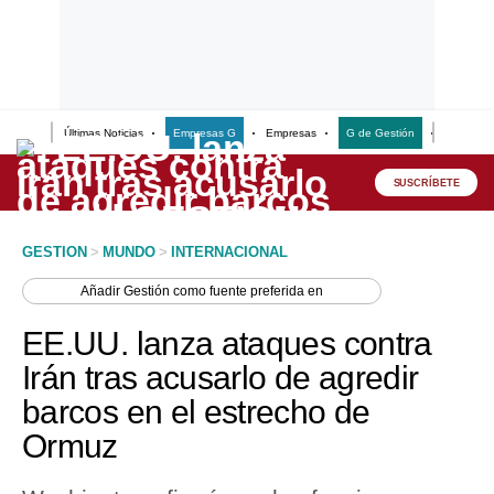
Últimas Noticias
Empresas G
Empresas
G de Gestión
Finanzas
Lo último
Peru Quiosco
SUSCRÍBETE
Portada
GESTION
>
MUNDO
>
INTERNACIONAL
Empresas
Añadir
Gestión
como fuente preferida en
Management & Empleo
EE.UU. lanza ataques contra
Economía
Irán tras acusarlo de agredir
barcos en el estrecho de
Mercados
Ormuz
Perú
Política