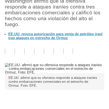
Washington afirmó que la ofensiva
responde a ataques iraníes contra tres
Tu Dinero
embarcaciones comerciales y calificó los
hechos como una violación del alto el
Finanzas Personales
fuego.
Inmobiliarias
EE.UU. revoca autorización para venta de petróleo iraní
tras ataques en estrecho de Ormuz
Plus G
Opinión
Editorial
Pregunta de hoy
Blogs
EE.UU. afirmó que su ofensiva responde a ataques iraníes
contra embarcaciones comerciales en el estrecho de
Ormuz. Foto: EFE.
Tendencias
Lujo
Únete a nuestro canal
Viajes