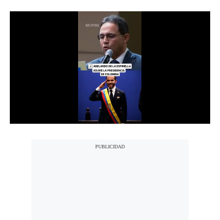
Notas Contratadas
Podcast
Gestión TV
Videos
Fotogalerías
gestion.pe
¿quiénes
Somos?
Términos
Y
Condiciones
Política
De
Privacidad