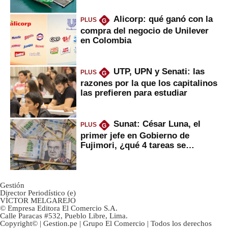
Alicorp: qué ganó con la
PLUS
G
compra del negocio de Unilever
en Colombia
UTP, UPN y Senati: las
PLUS
G
razones por la que los capitalinos
las prefieren para estudiar
Sunat: César Luna, el
PLUS
G
primer jefe en Gobierno de
Fujimori, ¿qué 4 tareas se
marcan urgentes?
Gestión
Director Periodístico (e)
VÍCTOR MELGAREJO
© Empresa Editora El Comercio S.A.
Calle Paracas #532, Pueblo Libre, Lima.
Copyright© | Gestion.pe | Grupo El Comercio | Todos los derechos