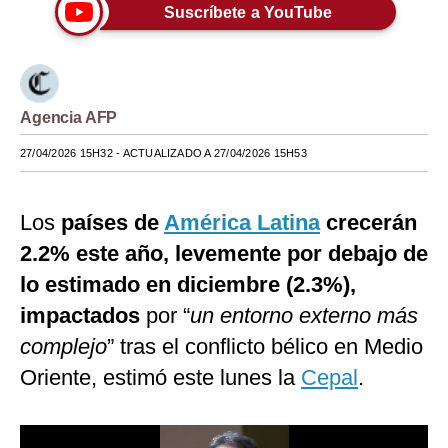
Suscríbete a YouTube
Moda
Estilos
Mundo
Agencia AFP
EEUU
27/04/2026 15H32
- ACTUALIZADO A 27/04/2026 15H53
México
Los
países de
América Latina
crecerán
España
2.2% este año, levemente por debajo de
Internacional
lo estimado en diciembre (2.3%),
Tecnología
impactados
por “
un entorno externo más
complejo
” tras el conflicto bélico en Medio
Club del Suscriptor
Oriente, estimó este lunes la
Cepal
.
Mix
G de Gestión