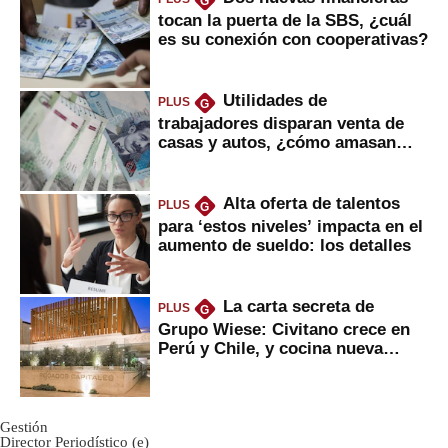
G
tocan la puerta de la SBS, ¿cuál
es su conexión con cooperativas?
Utilidades de
PLUS
G
trabajadores disparan venta de
casas y autos, ¿cómo amasan
tanta liquidez?
Alta oferta de talentos
PLUS
G
para ‘estos niveles’ impacta en el
aumento de sueldo: los detalles
La carta secreta de
PLUS
G
Grupo Wiese: Civitano crece en
Perú y Chile, y cocina nueva
marca
Gestión
Director Periodístico (e)