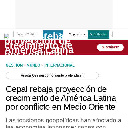
Últimas Noticias
Empresas G
Empresas
G de Gestión
Finanzas
Lo último
Peru Quiosco
SUSCRÍBETE
Portada
GESTION
>
MUNDO
>
INTERNACIONAL
Empresas
Añadir
Gestión
como fuente preferida en
Management & Empleo
Cepal rebaja proyección de
Economía
crecimiento de América Latina
por conflicto en Medio Oriente
Mercados
Perú
Las tensiones geopolíticas han afectado a
las economías latinoamericanas con
Política