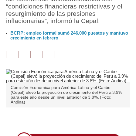
“condiciones financieras restrictivas y el
Tu Dinero
resurgimiento de las presiones
inflacionarias”, informó la Cepal.
Finanzas Personales
BCRP: empleo formal sumó 246,000 puestos y mantuvo
Inmobiliarias
crecimiento en febrero
Plus G
Opinión
Editorial
Pregunta de hoy
Comisión Económica para América Latina y el Caribe
(Cepal) elevó la proyección de crecimiento del Perú a 3.9%
Blogs
para este año desde un nivel anterior de 3.8%. (Foto:
Andina)
Tendencias
Lujo
Únete a nuestro canal
Viajes