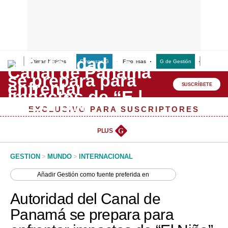
Últimas Noticias
Empresas G
Empresas
G de Gestión
Finanzas
Lo último
Peru Quiosco
SUSCRÍBETE
Portada
EXCLUSIVO PARA SUSCRIPTORES
Empresas
PLUS
G
Management & Empleo
GESTION
>
MUNDO
>
INTERNACIONAL
Economía
Añadir
Gestión
como fuente preferida en
Mercados
Autoridad del Canal de
Perú
Panamá se prepara para
Política