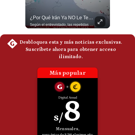
Politica
De
Cookies
“Irán Está Colapsado, Pero EE.UU. Parece Desesperado” | #radar24
¿Por Qué Irán Ya NO Le Teme A Donald Trump? | #radar24
Miguel Ángel Rodríguez Mackay, analista internacional, sostiene que las negociaciones fueron impulsadas por Irán y no por Estados Unidos. Según su análisis, Teherán estaría debilitado militar y económicamente, aunque la narrativa internacional presenta a Trump como el líder desesperado por terminar una guerra que no puede ganar. #Geopolitica #Iran #DonaldTrump #RodriguezMackay #EEUU #NoticiasInternacionales #PoliticaInternacional #AnalisisGeopolitico #Shorts 👉 Suscríbete y activa la campana para no perderte nuestro análisis diario. 🌎 Síguenos en nuestras redes sociales: 📌 Web oficial: https://gestion.pe/mundo/ 📌 LinkedIn: http://bit.ly/3HYIET0 📌 X (Twitter): http://bit.ly/4noZtX9 📌 TikTok: http://bit.ly/4evB6TO
Según el entrevistado, las repetidas amenazas de Donald Trump y sus posteriores retrocesos habrían reducido su credibilidad ante Irán. Los nuevos sectores radicales iraníes interpretarían esta conducta como una señal de debilidad y considerarían que resistir durante meses frente a Estados Unidos ya representa una victoria. #DonaldTrump #Irán #EstadosUnidos #Geopolitica #NoticiasInternacionales #Shorts #MedioOriente 👉 Suscríbete y activa la campana para no perderte nuestro análisis diario. 🌎 Síguenos en nuestras redes sociales: 📌 Web oficial: https://gestion.pe/mundo/ 📌 LinkedIn: http://bit.ly/3HYIET0 📌 X (Twitter): http://bit.ly/4noZtX9 📌 TikTok: http://bit.ly/4evB6TO
Preguntas
Frecuentes