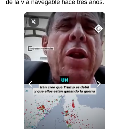
de la vía navegable hace tres años.
Notas Contratadas
Podcast
Gestión TV
Videos
Fotogalerías
gestion.pe
¿quiénes
Somos?
Términos
Y
Condiciones
Política
De
Privacidad