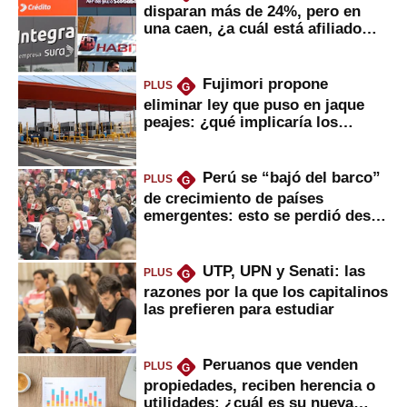
disparan más de 24%, pero en
una caen, ¿a cuál está afiliado
usted?
Fujimori propone
PLUS
G
eliminar ley que puso en jaque
peajes: ¿qué implicaría los
usuarios?
Perú se “bajó del barco”
PLUS
G
de crecimiento de países
emergentes: esto se perdió desde
2022
UTP, UPN y Senati: las
PLUS
G
razones por la que los capitalinos
las prefieren para estudiar
Peruanos que venden
PLUS
G
propiedades, reciben herencia o
utilidades: ¿cuál es su nueva