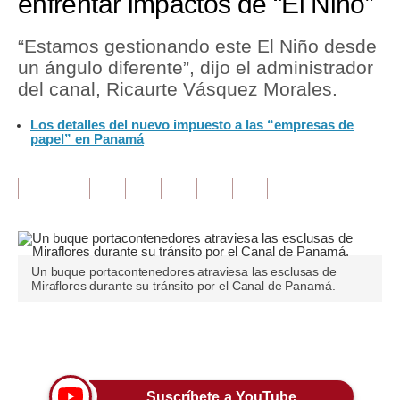
enfrentar impactos de “El Niño”
Tu Dinero
“Estamos gestionando este El Niño desde
un ángulo diferente”, dijo el administrador
Finanzas Personales
del canal, Ricaurte Vásquez Morales.
Inmobiliarias
Los detalles del nuevo impuesto a las “empresas de
papel” en Panamá
Plus G
Opinión
Editorial
Pregunta de hoy
Un buque portacontenedores atraviesa las esclusas de
Blogs
Miraflores durante su tránsito por el Canal de Panamá.
Tendencias
Únete a nuestro canal
Lujo
Viajes
Suscríbete a YouTube