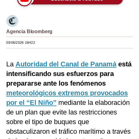
Moda
Estilos
Agencia Bloomberg
Mundo
03/06/2026 16H22
EEUU
México
La
Autoridad del Canal de Panamá
está
España
intensificando sus esfuerzos para
prepararse ante los fenómenos
Internacional
meteorológicos extremos provocados
Tecnología
por el “El Niño”
mediante la elaboración
Club del Suscriptor
de un plan que evite las restricciones
sobre el tipo de buques que
Mix
obstaculizaron el tráfico marítimo a través
G de Gestión