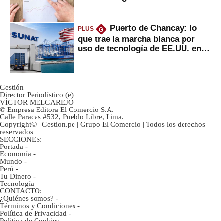
inversión clave?
Puerto de Chancay: lo
PLUS
G
que trae la marcha blanca por
uso de tecnología de EE.UU. en
mercancías
Gestión
Director Periodístico (e)
VÍCTOR MELGAREJO
© Empresa Editora El Comercio S.A.
Calle Paracas #532, Pueblo Libre, Lima.
Copyright© | Gestion.pe | Grupo El Comercio | Todos los derechos
reservados
SECCIONES:
Portada
-
Economía
-
Mundo
-
Perú
-
Tu Dinero
-
Tecnología
CONTACTO:
¿Quiénes somos?
-
Términos y Condiciones
-
Política de Privacidad
-
Politica de Cookies
-