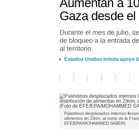
Aumentan a 100
Finanzas Personales
Gaza desde el i
Inmobiliarias
Durante el mes de julio, 
Plus G
de bloqueo a la entrada de
Opinión
al territorio.
Editorial
Estados Unidos brinda apoyo tác
Pregunta de hoy
Blogs
Tendencias
Lujo
Palestinos desplazados internos llevan
alimentos en Zikim, al norte de la Fra
Viajes
EFE/EPA/MOHAMMED SABER)
Moda