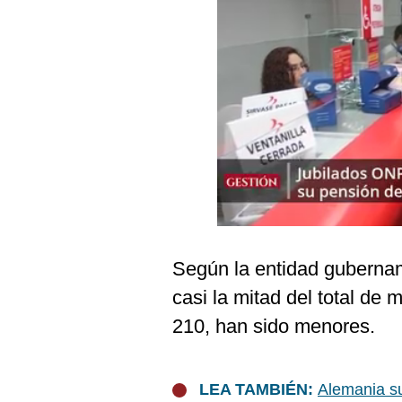
Podcast
Gestión TV
Videos
Fotogalerías
gestion.pe
¿quiénes
Somos?
Según la entidad gubername
Términos
Y
casi la mitad del total de 
Condiciones
210, han sido menores.
Política
De
Privacidad
LEA TAMBIÉN:
Alemania s
Politica