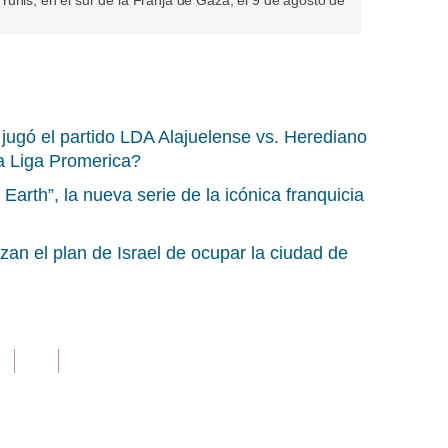
unis, en el sur de la Franja de Gaza, el 9 de agosto de
jugó el partido LDA Alajuelense vs. Herediano
la Liga Promerica?
 Earth”, la nueva serie de la icónica franquicia
an el plan de Israel de ocupar la ciudad de