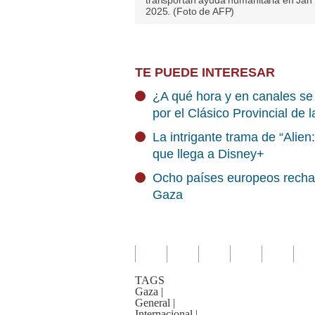
transportan ayuda humanitaria en Jan Y
2025. (Foto de AFP)
TE PUEDE INTERESAR
¿A qué hora y en canales se 
por el Clásico Provincial de 
La intrigante trama de “Alien:
que llega a Disney+
Ocho países europeos rechaz
Gaza
TAGS
Gaza
|
General
|
Internacional
|