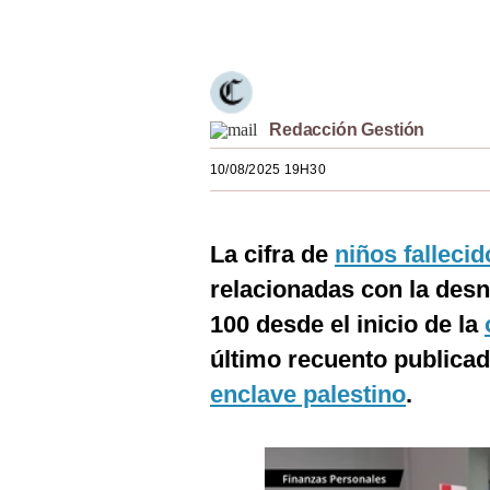
Únete a nuestro canal
Estilos
Mundo
EEUU
Redacción Gestión
México
10/08/2025 19H30
España
Internacional
La cifra de
niños falleci
Tecnología
relacionadas con la des
100 desde el inicio de la
Club del Suscriptor
último recuento publicad
Mix
enclave palestino
.
G de Gestión
Notas Contratadas