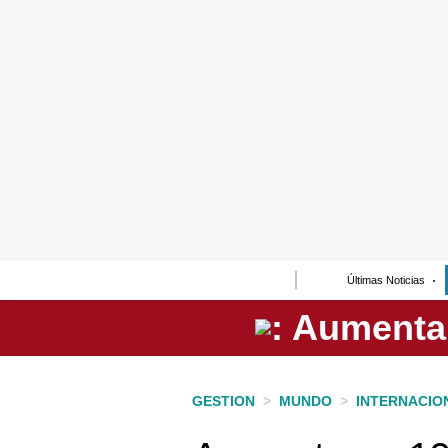
Lo último
Peru Quiosco
Portada
Empresas
Management & Empleo
Economía
Últimas Noticias
Mercados
Perú
Política
GESTION
>
MUNDO
>
INTERNACIO
Tu Dinero