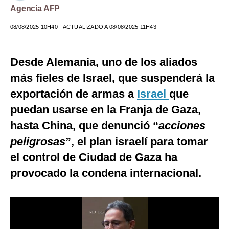
Agencia AFP
Moda
08/08/2025 10H40
- ACTUALIZADO A 08/08/2025 11H43
Estilos
Mundo
Desde Alemania, uno de los aliados
más fieles de Israel, que suspenderá la
EEUU
exportación de armas a
Israel
que
México
puedan usarse en la Franja de Gaza,
España
hasta China, que denunció “
acciones
Internacional
peligrosas
”, el plan israelí para tomar
el control de Ciudad de Gaza ha
Tecnología
provocado la condena internacional.
Club del Suscriptor
Mix
G de Gestión