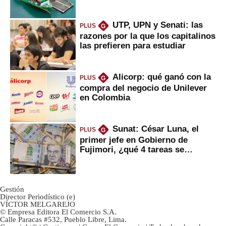
Fujimori
UTP, UPN y Senati: las
PLUS
G
razones por la que los capitalinos
las prefieren para estudiar
Alicorp: qué ganó con la
PLUS
G
compra del negocio de Unilever
en Colombia
Sunat: César Luna, el
PLUS
G
primer jefe en Gobierno de
Fujimori, ¿qué 4 tareas se
marcan urgentes?
Gestión
Director Periodístico (e)
VÍCTOR MELGAREJO
© Empresa Editora El Comercio S.A.
Calle Paracas #532, Pueblo Libre, Lima.