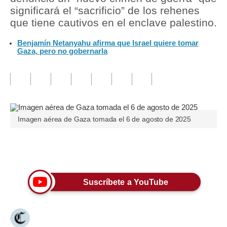
significará el “sacrificio” de los rehenes
Tu Dinero
que tiene cautivos en el enclave palestino.
Finanzas Personales
Benjamín Netanyahu afirma que Israel quiere tomar
Gaza, pero no gobernarla
Inmobiliarias
Plus G
Opinión
Imagen aérea de Gaza tomada el 6 de agosto de 2025
Editorial
Pregunta de hoy
Únete a nuestro canal
Blogs
Tendencias
Suscríbete a YouTube
Lujo
Viajes