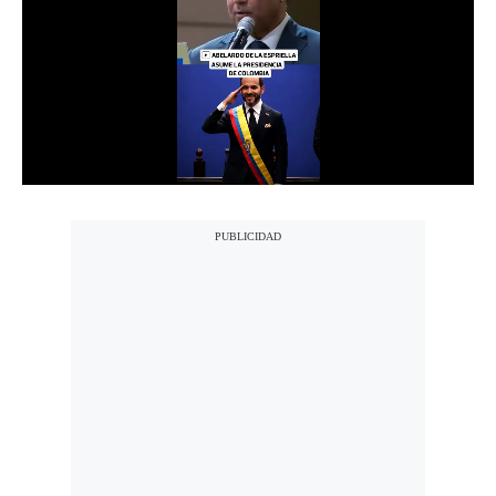
Notas Contratadas
Podcast
Gestión TV
Videos
Fotogalerías
gestion.pe
¿quiénes
Somos?
Términos
Y
Condiciones
Política
De
Privacidad