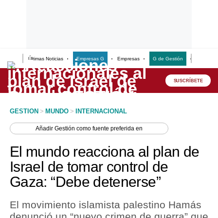
Últimas Noticias
Empresas G
Empresas
G de Gestión
Finanzas
Lo último
Peru Quiosco
SUSCRÍBETE
Portada
GESTION
>
MUNDO
>
INTERNACIONAL
Empresas
Añadir
Gestión
como fuente preferida en
Management & Empleo
El mundo reacciona al plan de
Economía
Israel de tomar control de
Gaza: “Debe detenerse”
Mercados
Perú
El movimiento islamista palestino Hamás
denunció un “nuevo crimen de guerra” que
Política