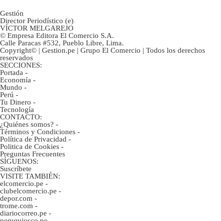
Gestión
Director Periodístico (e)
VÍCTOR MELGAREJO
© Empresa Editora El Comercio S.A.
Calle Paracas #532, Pueblo Libre, Lima.
Copyright© | Gestion.pe | Grupo El Comercio | Todos los derechos
reservados
SECCIONES:
Portada
-
Economía
-
Mundo
-
Perú
-
Tu Dinero
-
Tecnología
CONTACTO:
¿Quiénes somos?
-
Términos y Condiciones
-
Política de Privacidad
-
Politica de Cookies
-
Preguntas Frecuentes
SÍGUENOS:
Suscríbete
VISITE TAMBIÉN:
elcomercio.pe
-
clubelcomercio.pe
-
depor.com
-
trome.com
-
diariocorreo.pe
-
peruquiosco.pe
-