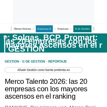
Últimas Noticias
Empresas G
Empresas
G de Gestión
Finanzas
Últimas Noticias
Casos de Estudio
Columnistas
Infografías
GESTION
>
G DE GESTION
>
REPORTAJE
Lifestyle
Añadir
Gestión
como fuente preferida en
Reportaje
Merco Talento 2026: las 20
empresas con los mayores
ascensos en el ranking