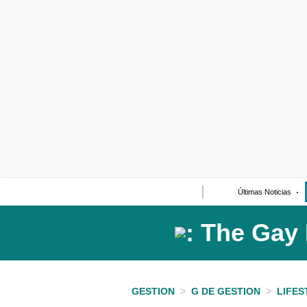
Últimas Noticias
Casos de Estudio
Columnistas
Infografías
Lifestyle
Reportaje
Últimas Noticias
GESTION
>
G DE GESTION
>
LIFES