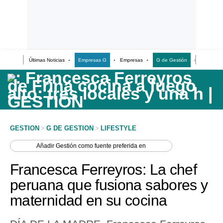
Últimas Noticias
Empresas G
Empresas
G de Gestión
Finanzas
Últimas Noticias
Casos de Estudio
Columnistas
Infografías
GESTION
>
G DE GESTION
>
LIFESTYLE
Lifestyle
Añadir
Gestión
como fuente preferida en
Reportaje
Francesca Ferreyros: La chef
peruana que fusiona sabores y
maternidad en su cocina