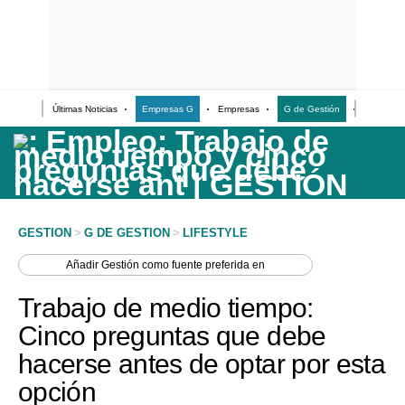
Últimas Noticias
Empresas G
Empresas
G de Gestión
Finanzas
Últimas Noticias
Casos de Estudio
Columnistas
Infografías
GESTION
>
G DE GESTION
>
LIFESTYLE
Lifestyle
Añadir
Gestión
como fuente preferida en
Reportaje
Trabajo de medio tiempo:
Cinco preguntas que debe
hacerse antes de optar por esta
opción