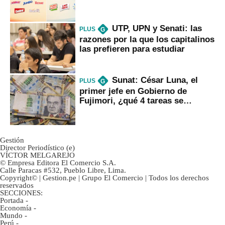
UTP, UPN y Senati: las
PLUS
G
razones por la que los capitalinos
las prefieren para estudiar
Sunat: César Luna, el
PLUS
G
primer jefe en Gobierno de
Fujimori, ¿qué 4 tareas se
marcan urgentes?
Gestión
Director Periodístico (e)
VÍCTOR MELGAREJO
© Empresa Editora El Comercio S.A.
Calle Paracas #532, Pueblo Libre, Lima.
Copyright© | Gestion.pe | Grupo El Comercio | Todos los derechos
reservados
SECCIONES:
Portada
-
Economía
-
Mundo
-
Perú
-