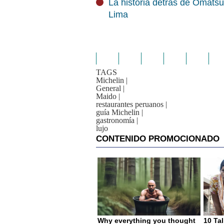
La historia detrás de Omatsu
Lima
TAGS
Michelin
|
General
|
Maido
|
restaurantes peruanos
|
guía Michelin
|
gastronomía
|
lujo