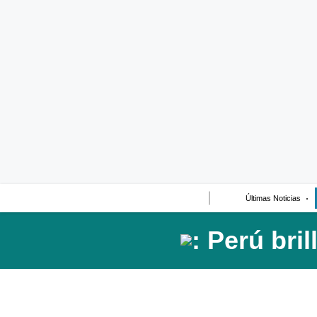
Últimas Noticias
Casos de Estudio
Columnistas
Infografías
Lifestyle
Reportaje
Últimas Noticias