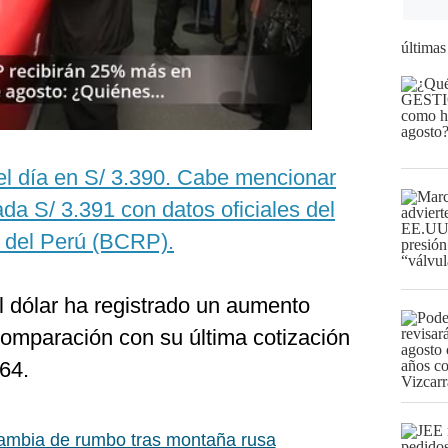
últimas
 el día en S/ 3.390. Cabe mencionar
ada S/ 3.391 con datos oficiales del
 del Perú (BCRP).
l dólar ha registrado un aumento
omparación con su última cotización
64.
ambia de rumbo tras montaña rusa