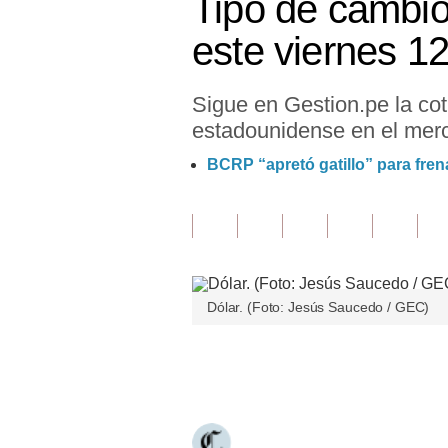
Tipo de cambio
Finanzas Personales
este viernes 12
Inmobiliarias
Sigue en Gestion.pe la cot
Plus G
estadounidense en el merc
Opinión
BCRP “apretó gatillo” para frena
Editorial
Pregunta de hoy
Blogs
Dólar. (Foto: Jesús Saucedo / GEC)
Tendencias
Lujo
Únete a nuestro canal
Viajes
Moda