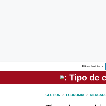
Lo último
Peru Quiosco
Portada
Empresas
Management & Empleo
Economía
Últimas Noticias
Mercados
Perú
Política
GESTION
>
ECONOMIA
>
MERCAD
Tu Dinero