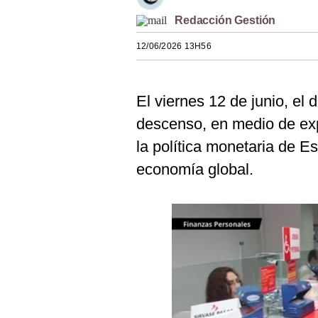
Estilos
Redacción Gestión
Mundo
12/06/2026 13H56
EEUU
El viernes 12 de junio, el 
México
descenso, en medio de ex
España
la política monetaria de 
Internacional
economía global.
Tecnología
Club del Suscriptor
Mix
G de Gestión
Notas Contratadas