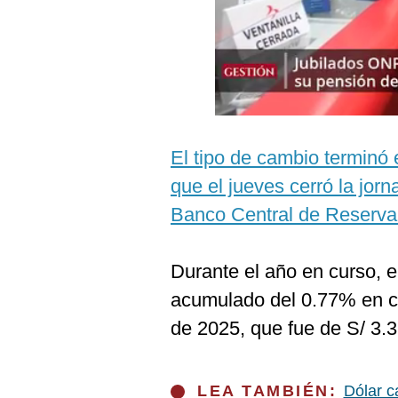
Podcast
Gestión TV
Videos
Fotogalerías
El tipo de cambio terminó
que el jueves cerró la jorn
gestion.pe
Banco Central de Reserva
¿quiénes
Somos?
Durante el año en curso, e
Términos
Y
acumulado del 0.77% en c
Condiciones
de 2025, que fue de S/ 3.3
Política
De
Privacidad
Politica
LEA TAMBIÉN:
Dólar c