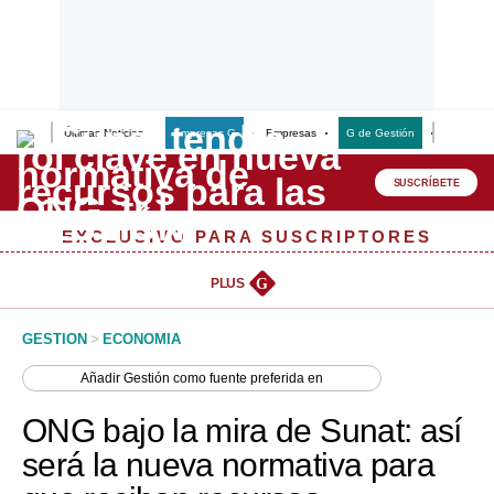
Últimas Noticias
Empresas G
Empresas
G de Gestión
Finanzas
Lo último
Peru Quiosco
SUSCRÍBETE
Portada
EXCLUSIVO PARA SUSCRIPTORES
Empresas
PLUS
G
Management & Empleo
GESTION
>
ECONOMIA
Economía
Añadir
Gestión
como fuente preferida en
Mercados
ONG bajo la mira de Sunat: así
Perú
será la nueva normativa para
Política