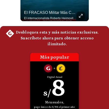
Politica
De
¿Qué Pasa Si Irán CIERRA El Estrecho De Ormuz? | #radar24
El FRACASO Militar Más Caro De Medio Oriente | #radar24
Cookies
Un eventual control iraní sobre el estrecho de Ormuz cambiaría radicalmente el equilibrio de poder, así lo explicó el analista Roberto Heimovits. Además, explicó que países como Arabia Saudita, Qatar, Emiratos Árabes Unidos, Irak y Kuwait dependen de esa ruta para exportar petróleo, gas y fertilizantes. #Geopolitica #Irán #EstrechoDeOrmuz #Petroleo #NoticiasInternacionales #RobertoHeimovits #Shorts 👉 Suscríbete y activa la campana para no perderte nuestro análisis diario. 🌎 Síguenos en nuestras redes sociales: 📌 Web oficial: https://gestion.pe/mundo/ 📌 LinkedIn: http://bit.ly/3HYIET0 📌 X (Twitter): http://bit.ly/4noZtX9 📌 TikTok: http://bit.ly/4evB6TO
El internacionalista Roberto Heimovits señaló que Arabia Saudita posee armamento avanzado comprado por decenas de miles de millones de dólares. Sin embargo, recuerda que combatió durante siete años contra los hutíes sin conseguir derrotarlos, pese a la enorme diferencia de poder militar. #ArabiaSaudita #Hutíes #RobertoHeimovits #Geopolítica #Guerra #NoticiasInternacionales #Shorts 👉 Suscríbete y activa la campana para no perderte nuestro análisis diario. 🌎 Síguenos en nuestras redes sociales: 📌 Web oficial: https://gestion.pe/mundo/ 📌 LinkedIn: http://bit.ly/3HYIET0 📌 X (Twitter): http://bit.ly/4noZtX9 📌 TikTok: http://bit.ly/4evB6TO
Preguntas
Frecuentes