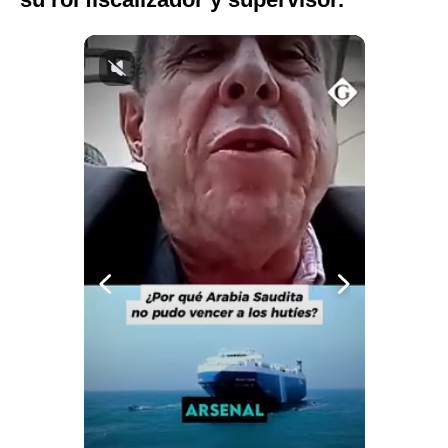
Notas Contratadas
Podcast
Gestión TV
Videos
Fotogalerías
gestion.pe
¿quiénes
Somos?
Términos
Y
Condiciones
Política
De
Privacidad