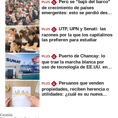
Perú se “bajó del barco”
PLUS
G
de crecimiento de países
emergentes: esto se perdió desde
2022
UTP, UPN y Senati: las
PLUS
G
razones por la que los capitalinos
las prefieren para estudiar
Puerto de Chancay: lo
PLUS
G
que trae la marcha blanca por
uso de tecnología de EE.UU. en
mercancías
Peruanos que venden
PLUS
G
propiedades, reciben herencia o
utilidades: ¿cuál es su nueva
inversión clave?
Gestión