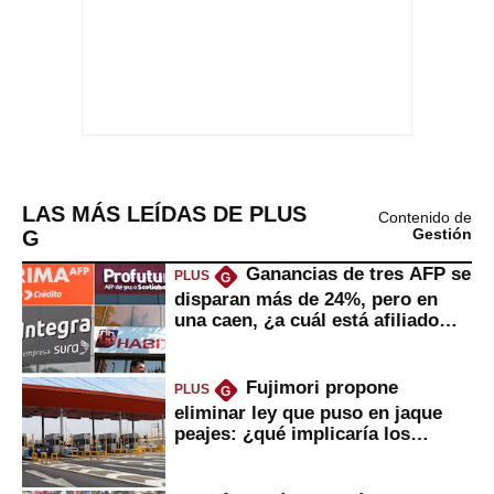
LAS MÁS LEÍDAS DE PLUS
Contenido de
G
Gestión
Ganancias de tres AFP se
PLUS
G
disparan más de 24%, pero en
una caen, ¿a cuál está afiliado
usted?
Fujimori propone
PLUS
G
eliminar ley que puso en jaque
peajes: ¿qué implicaría los
usuarios?