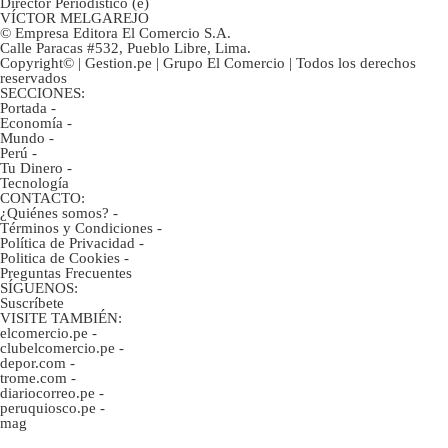
Director Periodístico (e)
VÍCTOR MELGAREJO
© Empresa Editora El Comercio S.A.
Calle Paracas #532, Pueblo Libre, Lima.
Copyright© | Gestion.pe | Grupo El Comercio | Todos los derechos
reservados
SECCIONES:
Portada
-
Economía
-
Mundo
-
Perú
-
Tu Dinero
-
Tecnología
CONTACTO:
¿Quiénes somos?
-
Términos y Condiciones
-
Política de Privacidad
-
Politica de Cookies
-
Preguntas Frecuentes
SÍGUENOS:
Suscríbete
VISITE TAMBIÉN:
elcomercio.pe
-
clubelcomercio.pe
-
depor.com
-
trome.com
-
diariocorreo.pe
-
peruquiosco.pe
-
mag