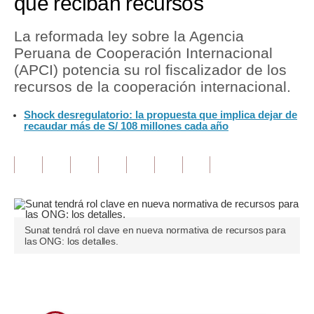
que reciban recursos
Tu Dinero
La reformada ley sobre la Agencia
Peruana de Cooperación Internacional
Finanzas Personales
(APCI) potencia su rol fiscalizador de los
Inmobiliarias
recursos de la cooperación internacional.
Plus G
Shock desregulatorio: la propuesta que implica dejar de
recaudar más de S/ 108 millones cada año
Opinión
Editorial
Pregunta de hoy
Blogs
Sunat tendrá rol clave en nueva normativa de recursos para
las ONG: los detalles.
Tendencias
Lujo
Únete a nuestro canal
Viajes