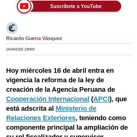
Suscríbete a YouTube
Moda
Estilos
Mundo
Ricardo Guerra Vásquez
EEUU
16/04/2025 23H00
México
Hoy miércoles 16 de abril entra en
España
vigencia la reforma de la ley de
Internacional
creación de la Agencia Peruana de
Tecnología
Cooperación Internacional
(
APCI
), que
Club del Suscriptor
está adscrita al
Ministerio de
Relaciones Exteriores
, teniendo como
Mix
componente principal la ampliación de
G de Gestión
su rol fiscalizador y supervisor.