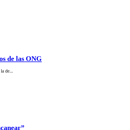
sos de las ONG
la de...
scanear”