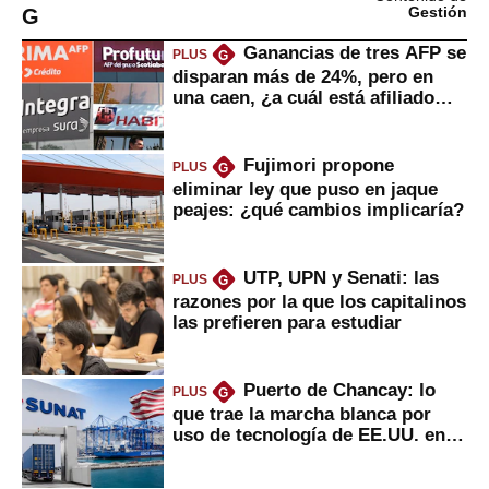
G
Gestión
Ganancias de tres AFP se
PLUS
G
disparan más de 24%, pero en
una caen, ¿a cuál está afiliado
usted?
Fujimori propone
PLUS
G
eliminar ley que puso en jaque
peajes: ¿qué cambios implicaría?
UTP, UPN y Senati: las
PLUS
G
razones por la que los capitalinos
las prefieren para estudiar
Puerto de Chancay: lo
PLUS
G
que trae la marcha blanca por
uso de tecnología de EE.UU. en
mercancías