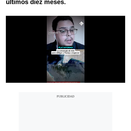
últimos diez meses.
Notas Contratadas
Podcast
Gestión TV
Videos
Fotogalerías
gestion.pe
¿quiénes
Somos?
Términos
Y
Condiciones
Política
De
Privacidad