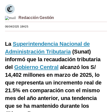
Moda
Estilos
Redacción Gestión
06/04/2025 18H25
Mundo
EEUU
La
Superintendencia Nacional de
México
Administración Tributaria
(Sunat)
España
informó que la recaudación tributaria
del
Gobierno Central
alcanzó los S/
Internacional
14,402 millones en marzo de 2025, lo
Tecnología
que representa un incremento real de
Club del Suscriptor
21.5% en comparación con el mismo
mes del año anterior, una tendencia
Mix
que se ha mantenido durante los
G de Gestión