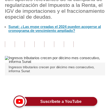
regularización del Impuesto a la Renta, el
Tu Dinero
IGV de importaciones y el fraccionamiento
especial de deudas.
Finanzas Personales
Sunat: ¿Las mype creadas el 2024 pueden acogerse al
Inmobiliarias
cronograma de vencimiento ampliado?
Plus G
Opinión
Editorial
Ingresos tributarios crecen por décimo mes consecutivo,
Pregunta de hoy
informa Sunat
Blogs
Únete a nuestro canal
Tendencias
Lujo
Suscríbete a YouTube
Viajes