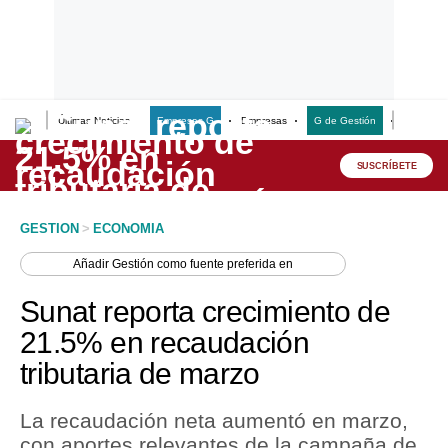
Últimas Noticias
Empresas G
Empresas
G de Gestión
Finanzas
Lo último
Peru Quiosco
SUSCRÍBETE
Portada
GESTION
>
ECONOMIA
Empresas
Añadir
Gestión
como fuente preferida en
Management & Empleo
Sunat reporta crecimiento de
Economía
21.5% en recaudación
tributaria de marzo
Mercados
Perú
La recaudación neta aumentó en marzo,
con aportes relevantes de la campaña de
Política