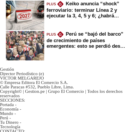
Keiko anuncia “shock”
PLUS
G
ferroviario: terminar Línea 2 y
ejecutar la 3, 4, 5 y 6; ¿habrá
avances?
Perú se “bajó del barco”
PLUS
G
de crecimiento de países
emergentes: esto se perdió desde
2022
Gestión
Director Periodístico (e)
VÍCTOR MELGAREJO
© Empresa Editora El Comercio S.A.
Calle Paracas #532, Pueblo Libre, Lima.
Copyright© | Gestion.pe | Grupo El Comercio | Todos los derechos
reservados
SECCIONES:
Portada
-
Economía
-
Mundo
-
Perú
-
Tu Dinero
-
Tecnología
CONTACTO: