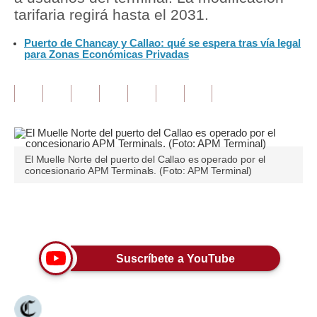
tarifaria regirá hasta el 2031.
Tu Dinero
Puerto de Chancay y Callao: qué se espera tras vía legal
para Zonas Económicas Privadas
Finanzas Personales
Inmobiliarias
Plus G
Opinión
El Muelle Norte del puerto del Callao es operado por el
Editorial
concesionario APM Terminals. (Foto: APM Terminal)
Pregunta de hoy
Únete a nuestro canal
Blogs
Tendencias
Suscríbete a YouTube
Lujo
Viajes