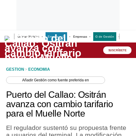
Últimas Noticias
Empresas G
Empresas
G de Gestión
Finanzas
Lo último
Peru Quiosco
SUSCRÍBETE
Portada
GESTION
>
ECONOMIA
Empresas
Añadir
Gestión
como fuente preferida en
Management & Empleo
Puerto del Callao: Ositrán
Economía
avanza con cambio tarifario
para el Muelle Norte
Mercados
Perú
El regulador sustentó su propuesta frente
a usuarios del terminal. La modificación
Política