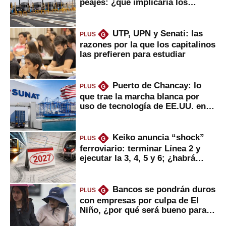
peajes: ¿qué implicaría los
usuarios?
UTP, UPN y Senati: las
PLUS
G
razones por la que los capitalinos
las prefieren para estudiar
Puerto de Chancay: lo
PLUS
G
que trae la marcha blanca por
uso de tecnología de EE.UU. en
mercancías
Keiko anuncia “shock”
PLUS
G
ferroviario: terminar Línea 2 y
ejecutar la 3, 4, 5 y 6; ¿habrá
avances?
Bancos se pondrán duros
PLUS
G
con empresas por culpa de El
Niño, ¿por qué será bueno para
ahorristas?