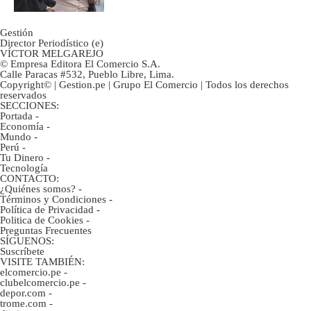
Gestión
Director Periodístico (e)
VÍCTOR MELGAREJO
© Empresa Editora El Comercio S.A.
Calle Paracas #532, Pueblo Libre, Lima.
Copyright© | Gestion.pe | Grupo El Comercio | Todos los derechos
reservados
SECCIONES:
Portada
-
Economía
-
Mundo
-
Perú
-
Tu Dinero
-
Tecnología
CONTACTO:
¿Quiénes somos?
-
Términos y Condiciones
-
Política de Privacidad
-
Politica de Cookies
-
Preguntas Frecuentes
SÍGUENOS:
Suscríbete
VISITE TAMBIÉN:
elcomercio.pe
-
clubelcomercio.pe
-
depor.com
-
trome.com
-