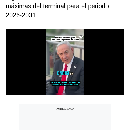
máximas del terminal para el periodo
Notas Contratadas
2026-2031.
Podcast
Gestión TV
Videos
Fotogalerías
gestion.pe
¿quiénes
Somos?
Términos
Y
Condiciones
Política
De
Privacidad