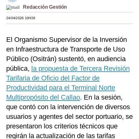
Redacción Gestión
Moda
24/04/2026 10H38
Estilos
Mundo
El Organismo Supervisor de la Inversión
EEUU
en Infraestructura de Transporte de Uso
Público (Ositrán) sustentó, en audiencia
México
pública,
la propuesta de Tercera Revisión
España
Tarifaria de Oficio del Factor de
Internacional
Productividad para el Terminal Norte
Multipropósito del Callao
Tecnología
. En la sesión,
que contó con la intervención de diversos
Club del Suscriptor
usuarios y agentes del sector portuario, se
Mix
presentaron los criterios técnicos que
G de Gestión
regirán la actualización de las tarifas