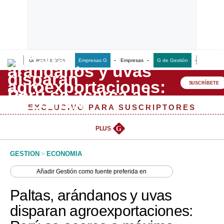
Últimas Noticias
Empresas G
Empresas
G de Gestión
Finanzas
Lo último
Peru Quiosco
SUSCRÍBETE
Portada
EXCLUSIVO PARA SUSCRIPTORES
Empresas
PLUS
G
Management & Empleo
GESTION
>
ECONOMIA
Economía
Añadir
Gestión
como fuente preferida en
Mercados
Paltas, arándanos y uvas
Perú
disparan agroexportaciones:
Política