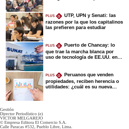
2022
UTP, UPN y Senati: las
PLUS
G
razones por la que los capitalinos
las prefieren para estudiar
Puerto de Chancay: lo
PLUS
G
que trae la marcha blanca por
uso de tecnología de EE.UU. en
mercancías
Peruanos que venden
PLUS
G
propiedades, reciben herencia o
utilidades: ¿cuál es su nueva
inversión clave?
Gestión
Director Periodístico (e)
VÍCTOR MELGAREJO
© Empresa Editora El Comercio S.A.
Calle Paracas #532, Pueblo Libre, Lima.