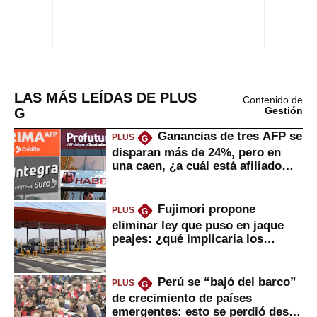
LAS MÁS LEÍDAS DE PLUS
Contenido de
G
Gestión
Ganancias de tres AFP se
PLUS
G
disparan más de 24%, pero en
una caen, ¿a cuál está afiliado
usted?
Fujimori propone
PLUS
G
eliminar ley que puso en jaque
peajes: ¿qué implicaría los
usuarios?
Perú se “bajó del barco”
PLUS
G
de crecimiento de países
emergentes: esto se perdió desde