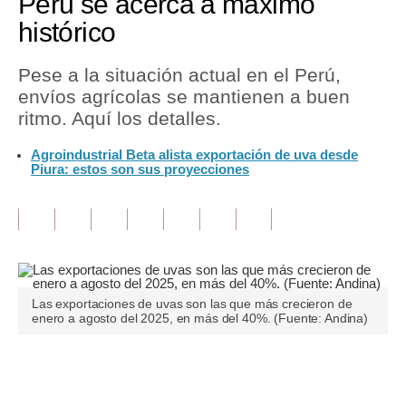
Perú se acerca a máximo
histórico
Tu Dinero
Finanzas Personales
Pese a la situación actual en el Perú,
envíos agrícolas se mantienen a buen
Inmobiliarias
ritmo. Aquí los detalles.
Plus G
Agroindustrial Beta alista exportación de uva desde
Piura: estos son sus proyecciones
Opinión
Editorial
Pregunta de hoy
Blogs
Las exportaciones de uvas son las que más crecieron de
enero a agosto del 2025, en más del 40%. (Fuente: Andina)
Tendencias
Lujo
Únete a nuestro canal
Viajes