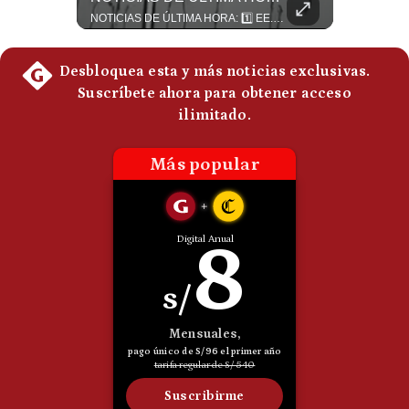
Un eventual control iraní sobre el estrecho de Ormuz cambiaría radicalmente el equilibrio de poder, así lo explicó el analista Roberto Heimovits. Además, explicó que países como Arabia Saudita, Qatar, Emiratos Árabes Unidos, Irak y Kuwait dependen de esa ruta para exportar petróleo, gas y fertilizantes. #Geopolitica #Irán #EstrechoDeOrmuz #Petroleo #NoticiasInternacionales #RobertoHeimovits #Shorts 👉 Suscríbete y activa la campana para no perderte nuestro análisis diario. 🌎 Síguenos en nuestras redes sociales: 📌 Web oficial: https://gestion.pe/mundo/ 📌 LinkedIn: http://bit.ly/3HYIET0 📌 X (Twitter): http://bit.ly/4noZtX9 📌 TikTok: http://bit.ly/4evB6TO
NOTICIAS DE ÚLTIMA HORA: 1️⃣ EE.UU.: Habría gastado casi el 80% de sus misiles más avanzados (THAAD), un factor clave en las decisiones de Donald Trump frente a Irán. 2️⃣ Argentina y Brasil: Tensión diplomática escala; Brasil solicita el regreso del embajador argentino tras fuertes declaraciones de Javier Milei. 3️⃣ México: Asesinan al influencer César Gastélum a balazos durante una transmisión en vivo en Culiacán, Sinaloa. 4️⃣ Alemania: Ataque con dron explosivo obliga a suspender el aeropuerto de Leipzig, punto logístico clave de la OTAN para enviar material a Ucrania. ¿Qué noticia te parece la más impactante del día? ¡Te leo en los comentarios! 👇 #EEUU #JavierMilei #CesarGastelum #Alemania #Noticias #UltimaHora #NoticiasDelDia 🚀 ¿Quieres entender el mundo sin ruido? Únete a nuestra comunidad y forma parte del cambio. #GestiónNewsroomLive #NoticiasGlobales #AnálisisGeopolítico #EconomíaMundial #IA #Geopolítica #LatinosEnUSA #NoticiasEnEspañol 👉 Suscríbete y activa la campana para no perderte nuestro análisis diario. 🌎 Síguenos en nuestras redes sociales: 📌 Web oficial: https://gestion.pe/mundo/ 📌 LinkedIn: http://bit.ly/3HYIET0 📌 X (Twitter): http://bit.ly/4noZtX9 📌 TikTok: http://bit.ly/4evB6TO
Politica
De
Cookies
Preguntas
Frecuentes