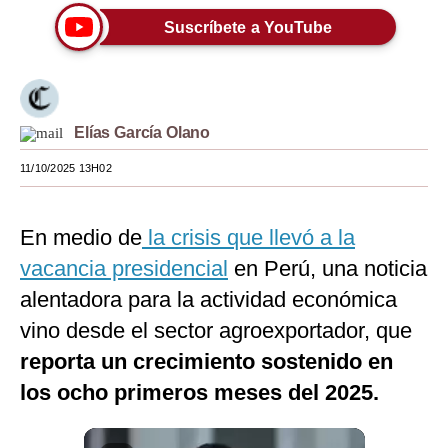
Suscríbete a YouTube
Moda
Estilos
Mundo
Elías García Olano
EEUU
11/10/2025 13H02
México
España
En medio de
la crisis que llevó a la
vacancia presidencial
en Perú, una noticia
Internacional
alentadora para la actividad económica
Tecnología
vino desde el sector agroexportador, que
Club del Suscriptor
reporta un crecimiento sostenido en
los ocho primeros meses del 2025.
Mix
G de Gestión