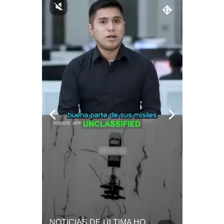
Notas Contratadas
Podcast
Gestión TV
Videos
Fotogalerías
gestion.pe
¿quiénes
Somos?
Términos
Y
Condiciones
Política
De
Privacidad
¿Qué Pasa Si Irán CIERRA El Estrecho De Ormuz? | #radar24
NOTICIAS DE ÚLTIMA HORA: EE.UU. Se Queda Sin Misiles En Medio Oriente