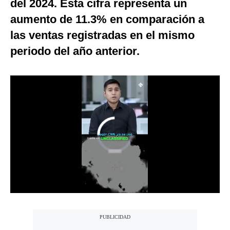
del 2024. Esta cifra representa un
Notas Contratadas
aumento de 11.3% en comparación a
Podcast
las ventas registradas en el mismo
periodo del año anterior.
Gestión TV
Videos
Fotogalerías
gestion.pe
¿quiénes
Somos?
Términos
Y
Condiciones
Política
De
Privacidad