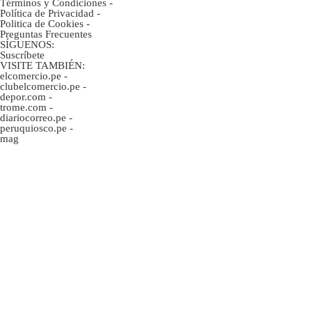
Términos y Condiciones
-
Política de Privacidad
-
Politica de Cookies
-
Preguntas Frecuentes
SÍGUENOS:
Suscríbete
VISITE TAMBIÉN:
elcomercio.pe
-
clubelcomercio.pe
-
depor.com
-
trome.com
-
diariocorreo.pe
-
peruquiosco.pe
-
mag