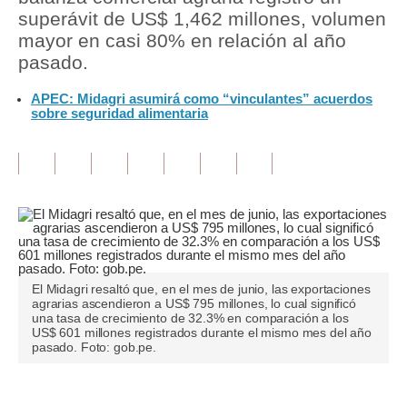
superávit de US$ 1,462 millones, volumen
Tu Dinero
mayor en casi 80% en relación al año
pasado.
Finanzas Personales
APEC: Midagri asumirá como “vinculantes” acuerdos
Inmobiliarias
sobre seguridad alimentaria
Plus G
Opinión
Editorial
Pregunta de hoy
Blogs
El Midagri resaltó que, en el mes de junio, las exportaciones
agrarias ascendieron a US$ 795 millones, lo cual significó
una tasa de crecimiento de 32.3% en comparación a los
Tendencias
US$ 601 millones registrados durante el mismo mes del año
pasado. Foto: gob.pe.
Lujo
Viajes
Únete a nuestro canal