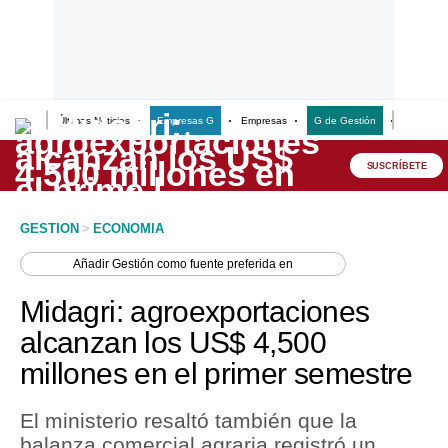
Últimas Noticias
Empresas G
Empresas
G de Gestión
Finanzas
Lo último
Peru Quiosco
SUSCRÍBETE
Portada
GESTION
>
ECONOMIA
Empresas
Añadir
Gestión
como fuente preferida en
Management & Empleo
Midagri: agroexportaciones
Economía
alcanzan los US$ 4,500
millones en el primer semestre
Mercados
Perú
El ministerio resaltó también que la
balanza comercial agraria registró un
Política