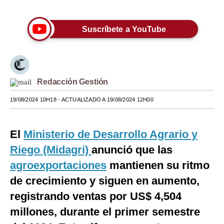
Moda
Suscríbete a YouTube
Estilos
Mundo
EEUU
Redacción Gestión
México
19/08/2024 10H18
- ACTUALIZADO A 19/08/2024 12H00
España
El
Ministerio de Desarrollo Agrario y
Internacional
Riego (Midagri)
anunció que las
Tecnología
agroexportaciones
mantienen su ritmo
Club del Suscriptor
de crecimiento y siguen en aumento,
registrando ventas por US$ 4,504
Mix
millones, durante el primer semestre
G de Gestión