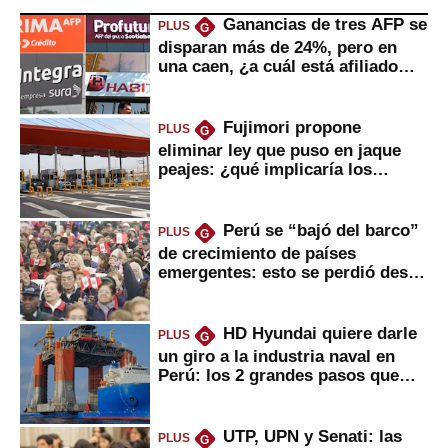
Ganancias de tres AFP se
PLUS
G
disparan más de 24%, pero en
una caen, ¿a cuál está afiliado
usted?
Fujimori propone
PLUS
G
eliminar ley que puso en jaque
peajes: ¿qué implicaría los
usuarios?
Perú se “bajó del barco”
PLUS
G
de crecimiento de países
emergentes: esto se perdió desde
2022
HD Hyundai quiere darle
PLUS
G
un giro a la industria naval en
Perú: los 2 grandes pasos que
daría
UTP, UPN y Senati: las
PLUS
G