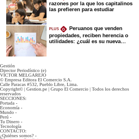
razones por la que los capitalinos
las prefieren para estudiar
Peruanos que venden
PLUS
G
propiedades, reciben herencia o
utilidades: ¿cuál es su nueva
inversión clave?
Gestión
Director Periodístico (e)
VÍCTOR MELGAREJO
© Empresa Editora El Comercio S.A.
Calle Paracas #532, Pueblo Libre, Lima.
Copyright© | Gestion.pe | Grupo El Comercio | Todos los derechos
reservados
SECCIONES:
Portada
-
Economía
-
Mundo
-
Perú
-
Tu Dinero
-
Tecnología
CONTACTO:
¿Quiénes somos?
-