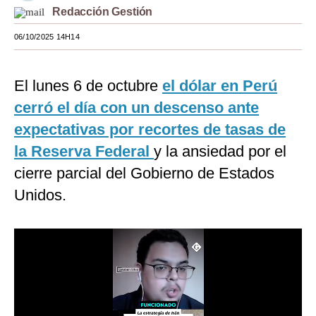
Redacción Gestión
Moda
06/10/2025 14H14
Estilos
Mundo
El lunes 6 de octubre
el dólar en Perú
cerró el día con un descenso ante
EEUU
expectativas por recortes de tasas de
México
la Reserva Federal
y la ansiedad por el
España
cierre parcial del Gobierno de Estados
Internacional
Unidos.
Tecnología
Club del Suscriptor
Mix
G de Gestión