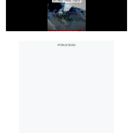
Notas Contratadas
Podcast
Gestión TV
Videos
Fotogalerías
gestion.pe
¿quiénes
Somos?
Términos
Y
Condiciones
Política
De
Privacidad