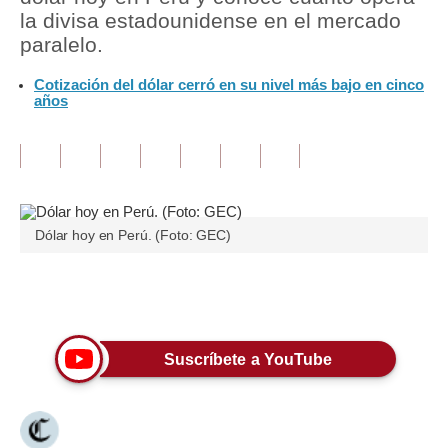
la divisa estadounidense en el mercado
Tu Dinero
paralelo.
Finanzas Personales
Cotización del dólar cerró en su nivel más bajo en cinco
años
Inmobiliarias
Plus G
Opinión
Dólar hoy en Perú. (Foto: GEC)
Editorial
Pregunta de hoy
Únete a nuestro canal
Blogs
Tendencias
Suscríbete a YouTube
Lujo
Viajes