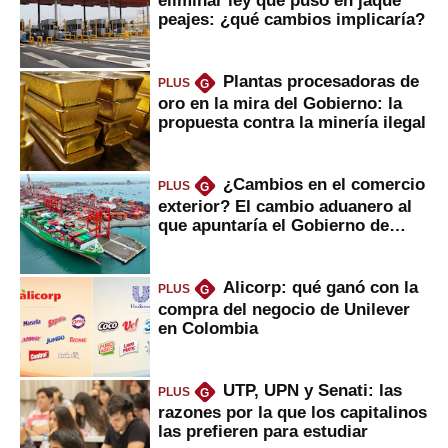
eliminar ley que puso en jaque
peajes: ¿qué cambios implicaría?
Plantas procesadoras de
PLUS
G
oro en la mira del Gobierno: la
propuesta contra la minería ilegal
¿Cambios en el comercio
PLUS
G
exterior? El cambio aduanero al
que apuntaría el Gobierno de
Fujimori
Alicorp: qué ganó con la
PLUS
G
compra del negocio de Unilever
en Colombia
UTP, UPN y Senati: las
PLUS
G
razones por la que los capitalinos
las prefieren para estudiar