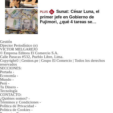
Sunat: César Luna, el
PLUS
G
primer jefe en Gobierno de
Fujimori, ¿qué 4 tareas se
marcan urgentes?
Gestión
Director Periodístico (e)
VÍCTOR MELGAREJO
© Empresa Editora El Comercio S.A.
Calle Paracas #532, Pueblo Libre, Lima.
Copyright© | Gestion.pe | Grupo El Comercio | Todos los derechos
reservados
SECCIONES:
Portada
-
Economía
-
Mundo
-
Perú
-
Tu Dinero
-
Tecnología
CONTACTO:
¿Quiénes somos?
-
Términos y Condiciones
-
Política de Privacidad
-
Politica de Cookies
-