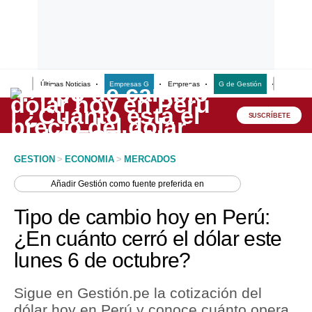
Últimas Noticias
Empresas G
Empresas
G de Gestión
Finanzas
Lo último
Peru Quiosco
SUSCRÍBETE
Portada
GESTION
>
ECONOMIA
>
MERCADOS
Empresas
Añadir
Gestión
como fuente preferida en
Management & Empleo
Tipo de cambio hoy en Perú:
Economía
¿En cuánto cerró el dólar este
lunes 6 de octubre?
Mercados
Perú
Sigue en Gestión.pe la cotización del
dólar hoy en Perú y conoce cuánto opera
Política