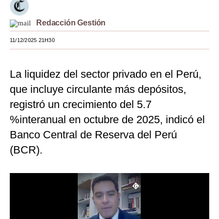
Moda
Redacción Gestión
Estilos
11/12/2025 21H30
Mundo
La liquidez del sector privado en el Perú,
EEUU
que incluye circulante más depósitos,
México
registró un crecimiento del 5.7
España
%interanual en octubre de 2025, indicó el
Internacional
Banco Central de Reserva del Perú
(BCR).
Tecnología
Club del Suscriptor
Mix
G de Gestión