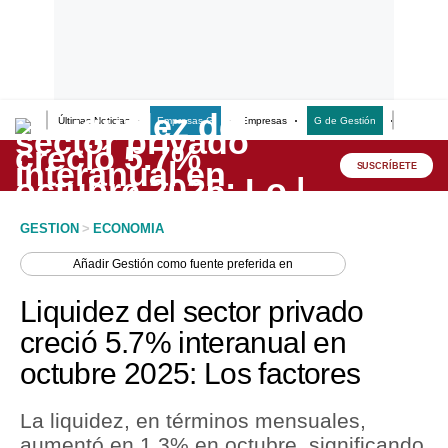
Últimas Noticias
Empresas G
Empresas
G de Gestión
Finanzas
Lo último
Peru Quiosco
SUSCRÍBETE
Portada
GESTION
>
ECONOMIA
Empresas
Añadir
Gestión
como fuente preferida en
Management & Empleo
Liquidez del sector privado
Economía
creció 5.7% interanual en
octubre 2025: Los factores
Mercados
Perú
La liquidez, en términos mensuales,
aumentó en 1.3% en octubre, significando
Política