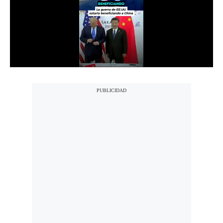
Notas Contratadas
Podcast
Gestión TV
Videos
Fotogalerías
gestion.pe
¿quiénes
Somos?
Términos
Y
Condiciones
Política
De
Privacidad