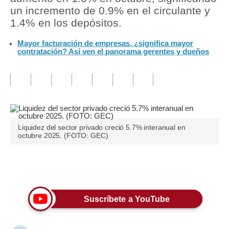
un incremento de 0.9% en el circulante y
Tu Dinero
1.4% en los depósitos.
Finanzas Personales
Mayor facturación de empresas, ¿significa mayor
contratación? Así ven el panorama gerentes y dueños
Inmobiliarias
Plus G
Opinión
Editorial
Liquidez del sector privado creció 5.7% interanual en
octubre 2025. (FOTO: GEC)
Pregunta de hoy
Blogs
Únete a nuestro canal
Tendencias
Suscríbete a YouTube
Lujo
Viajes