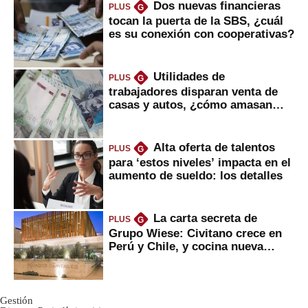
Dos nuevas financieras
PLUS
G
tocan la puerta de la SBS, ¿cuál
es su conexión con cooperativas?
Utilidades de
PLUS
G
trabajadores disparan venta de
casas y autos, ¿cómo amasan
tanta liquidez?
Alta oferta de talentos
PLUS
G
para ‘estos niveles’ impacta en el
aumento de sueldo: los detalles
La carta secreta de
PLUS
G
Grupo Wiese: Civitano crece en
Perú y Chile, y cocina nueva
marca
Gestión