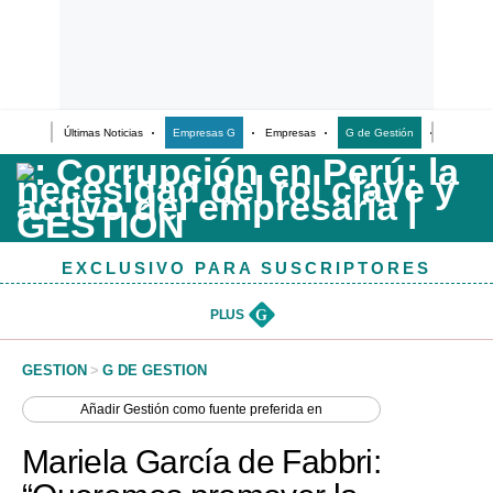
Últimas Noticias
Empresas G
Empresas
G de Gestión
Finanzas
Últimas Noticias
Casos de Estudio
Columnistas
EXCLUSIVO PARA SUSCRIPTORES
Infografías
Lifestyle
PLUS
G
Reportaje
GESTION
>
G DE GESTION
Añadir
Gestión
como fuente preferida en
Mariela García de Fabbri: