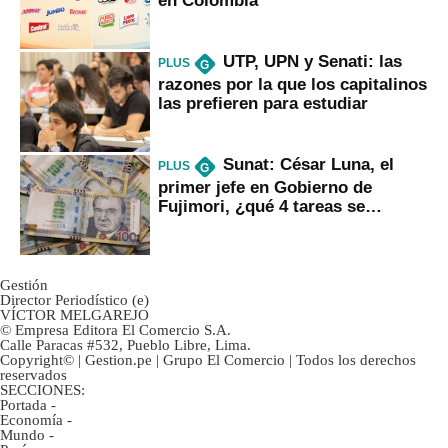
UTP, UPN y Senati: las
PLUS
G
razones por la que los capitalinos
las prefieren para estudiar
Sunat: César Luna, el
PLUS
G
primer jefe en Gobierno de
Fujimori, ¿qué 4 tareas se
marcan urgentes?
Gestión
Director Periodístico (e)
VÍCTOR MELGAREJO
© Empresa Editora El Comercio S.A.
Calle Paracas #532, Pueblo Libre, Lima.
Copyright© | Gestion.pe | Grupo El Comercio | Todos los derechos
reservados
SECCIONES:
Portada
-
Economía
-
Mundo
-