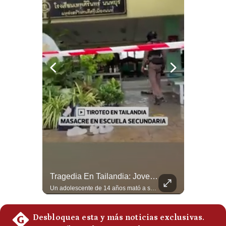
¿Irán Se Está Convirtiendo En Un Régimen Militar? | #radar24
Tragedia En Tailandia: Joven De 14 Años Ataca A Su Familia Y Colegio | Gestión Mundo
Esteban Silva, politólogo internacional, señala que algunos analistas consideran que la estructura religiosa iraní estaría sirviendo para sostener el poder de una cúpula militar. Explica que la Guardia Revolucionaria está aumentando su influencia sobre la seguridad, las decisiones estratégicas y hasta asuntos económicos como el estrecho de Ormuz. #Iran #GuardiaRevolucionaria #Geopolitica #NoticiasInternacionales #Shorts 👉 Suscríbete y activa la campana para no perderte nuestro análisis diario. 🌎 Síguenos en nuestras redes sociales: 📌 Web oficial: https://gestion.pe/mundo/ 📌 LinkedIn: http://bit.ly/3HYIET0 📌 X (Twitter): http://bit.ly/4noZtX9 📌 TikTok: http://bit.ly/4evB6TO
Un adolescente de 14 años mató a sus abuelos y luego atacó su colegio de secundaria en Tailandia, dejando cinco fallecidos adicionales y más de 30 heridos antes de quitarse la vida. Según las autoridades y el primer ministro Anutin Charnvirakul, el hecho habría sido motivado por estrés académico extremo. El suceso reabre el debate sobre la alta posesión de armas de fuego en el país asiático. #Tailandia #Noticias #UltimaHora #NoticiasInternacionales #Shorts 👉 Suscríbete y activa la campana para no perderte nuestro análisis diario. 🌎 Síguenos en nuestras redes sociales: 📌 Web oficial: https://gestion.pe/mundo/ 📌 LinkedIn: http://bit.ly/3HYIET0 📌 X (Twitter): http://bit.ly/4noZtX9 📌 TikTok: http://bit.ly/4evB6TO