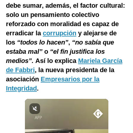
debe sumar, además, el factor cultural:
solo un pensamiento colectivo
reforzado con moralidad es capaz de
erradicar la
corrupción
y alejarse de
los
“todos lo hacen”
,
“no sabía que
estaba mal”
o
“el fin justifica los
medios”.
Así lo explica
Mariela García
de Fabbri
, la nueva presidenta de la
asociación
Empresarios por la
Integridad
.