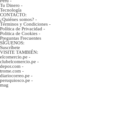
Perú
-
Tu Dinero
-
Tecnología
CONTACTO:
¿Quiénes somos?
-
Términos y Condiciones
-
Política de Privacidad
-
Politica de Cookies
-
Preguntas Frecuentes
SÍGUENOS:
Suscríbete
VISITE TAMBIÉN:
elcomercio.pe
-
clubelcomercio.pe
-
depor.com
-
trome.com
-
diariocorreo.pe
-
peruquiosco.pe
-
mag