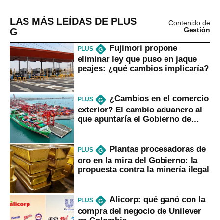
LAS MÁS LEÍDAS DE PLUS
Contenido de
G
Gestión
Fujimori propone
PLUS
G
eliminar ley que puso en jaque
peajes: ¿qué cambios implicaría?
¿Cambios en el comercio
PLUS
G
exterior? El cambio aduanero al
que apuntaría el Gobierno de
Fujimori
Plantas procesadoras de
PLUS
G
oro en la mira del Gobierno: la
propuesta contra la minería ilegal
Alicorp: qué ganó con la
PLUS
G
compra del negocio de Unilever
en Colombia