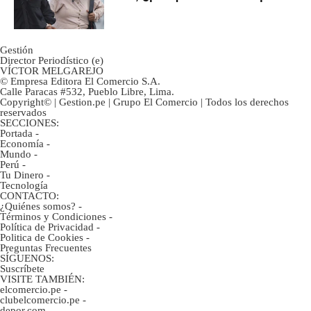
ahorristas?
Gestión
Director Periodístico (e)
VÍCTOR MELGAREJO
© Empresa Editora El Comercio S.A.
Calle Paracas #532, Pueblo Libre, Lima.
Copyright© | Gestion.pe | Grupo El Comercio | Todos los derechos
reservados
SECCIONES:
Portada
-
Economía
-
Mundo
-
Perú
-
Tu Dinero
-
Tecnología
CONTACTO:
¿Quiénes somos?
-
Términos y Condiciones
-
Política de Privacidad
-
Politica de Cookies
-
Preguntas Frecuentes
SÍGUENOS:
Suscríbete
VISITE TAMBIÉN:
elcomercio.pe
-
clubelcomercio.pe
-
depor.com
-