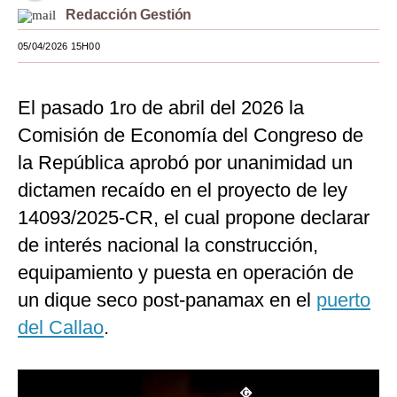
Redacción Gestión
Moda
05/04/2026 15H00
Estilos
Mundo
El pasado 1ro de abril del 2026 la
Comisión de Economía del Congreso de
EEUU
la República aprobó por unanimidad un
México
dictamen recaído en el proyecto de ley
España
14093/2025-CR, el cual propone declarar
Internacional
de interés nacional la construcción,
equipamiento y puesta en operación de
Tecnología
un dique seco post-panamax en el
puerto
Club del Suscriptor
del Callao
.
Mix
G de Gestión