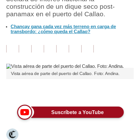
construcción de un dique seco post-
Tu Dinero
panamax en el puerto del Callao.
Finanzas Personales
Chancay gana cada vez más terreno en carga de
transbordo: ¿cómo queda el Callao?
Inmobiliarias
Plus G
Opinión
Vista aérea de parte del puerto del Callao. Foto: Andina.
Editorial
Pregunta de hoy
Únete a nuestro canal
Blogs
Tendencias
Suscríbete a YouTube
Lujo
Viajes