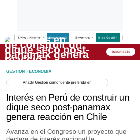
Últimas Noticias
Empresas G
Empresas
G de Gestión
Finanzas
Lo último
Peru Quiosco
SUSCRÍBETE
Portada
GESTION
>
ECONOMIA
Empresas
Añadir
Gestión
como fuente preferida en
Management & Empleo
Interés en Perú de construir un
Economía
dique seco post-panamax
genera reacción en Chile
Mercados
Perú
Avanza en el Congreso un proyecto que
declara de interés nacional la
Política