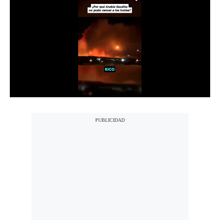
Notas Contratadas
Podcast
Gestión TV
Videos
Fotogalerías
gestion.pe
¿quiénes
Somos?
Términos
Y
Condiciones
Política
De
Privacidad