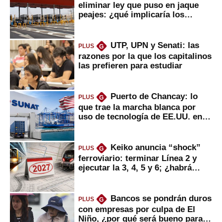
eliminar ley que puso en jaque
peajes: ¿qué implicaría los
usuarios?
UTP, UPN y Senati: las
PLUS
G
razones por la que los capitalinos
las prefieren para estudiar
Puerto de Chancay: lo
PLUS
G
que trae la marcha blanca por
uso de tecnología de EE.UU. en
mercancías
Keiko anuncia “shock”
PLUS
G
ferroviario: terminar Línea 2 y
ejecutar la 3, 4, 5 y 6; ¿habrá
avances?
Bancos se pondrán duros
PLUS
G
con empresas por culpa de El
Niño, ¿por qué será bueno para