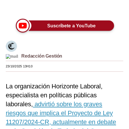
Únete a nuestro canal
Moda
Estilos
Suscríbete a YouTube
Mundo
EEUU
México
Redacción Gestión
España
23/10/2025 13H10
Internacional
La organización Horizonte Laboral,
Tecnología
especialista en políticas públicas
Club del Suscriptor
laborales,
advirtió sobre los graves
riesgos que implica el Proyecto de Ley
Mix
11207/2024-CR, actualmente en debate
G de Gestión