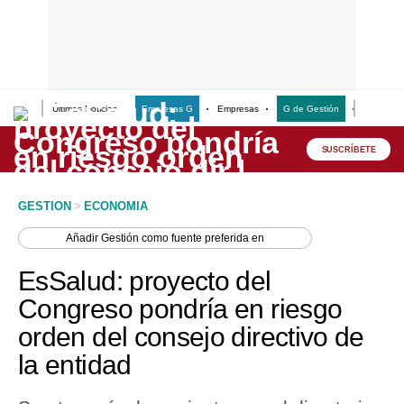
Últimas Noticias
Empresas G
Empresas
G de Gestión
Finanzas
Lo último
Peru Quiosco
SUSCRÍBETE
Portada
GESTION
>
ECONOMIA
Empresas
Añadir
Gestión
como fuente preferida en
Management & Empleo
EsSalud: proyecto del
Economía
Congreso pondría en riesgo
orden del consejo directivo de
Mercados
la entidad
Perú
Política