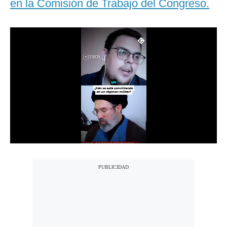
en la Comisión de Trabajo del Congreso.
Notas Contratadas
Podcast
Gestión TV
Videos
Fotogalerías
gestion.pe
¿quiénes
Somos?
Términos
Y
Condiciones
Política
De
Privacidad