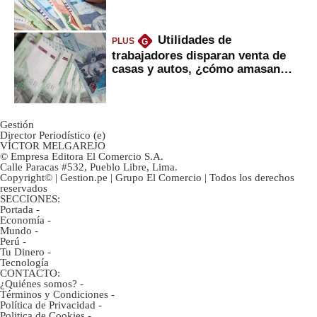
negra?
Utilidades de
PLUS
G
trabajadores disparan venta de
casas y autos, ¿cómo amasan
tanta liquidez?
Gestión
Director Periodístico (e)
VÍCTOR MELGAREJO
© Empresa Editora El Comercio S.A.
Calle Paracas #532, Pueblo Libre, Lima.
Copyright© | Gestion.pe | Grupo El Comercio | Todos los derechos
reservados
SECCIONES:
Portada
-
Economía
-
Mundo
-
Perú
-
Tu Dinero
-
Tecnología
CONTACTO:
¿Quiénes somos?
-
Términos y Condiciones
-
Política de Privacidad
-
Politica de Cookies
-