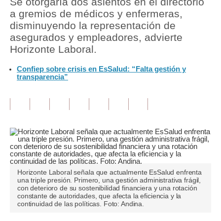
Se otorgaría dos asientos en el directorio
a gremios de médicos y enfermeras,
Tu Dinero
disminuyendo la representación de
asegurados y empleadores, advierte
Finanzas Personales
Horizonte Laboral.
Inmobiliarias
Confiep sobre crisis en EsSalud: “Falta gestión y
transparencia”
Plus G
Opinión
Editorial
Pregunta de hoy
Blogs
Horizonte Laboral señala que actualmente EsSalud enfrenta
Tendencias
una triple presión. Primero, una gestión administrativa frágil,
con deterioro de su sostenibilidad financiera y una rotación
constante de autoridades, que afecta la eficiencia y la
Lujo
continuidad de las políticas. Foto: Andina.
Viajes