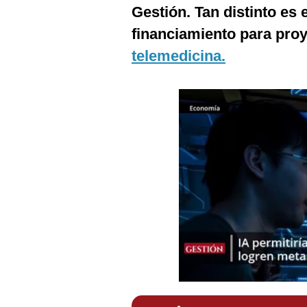
Podcast
Gestión. Tan distinto es 
financiamiento para pro
Gestión TV
telemedicina.
Videos
Fotogalerías
gestion.pe
¿quiénes
Somos?
Términos
Y
Condiciones
Política
De
Privacidad
Politica