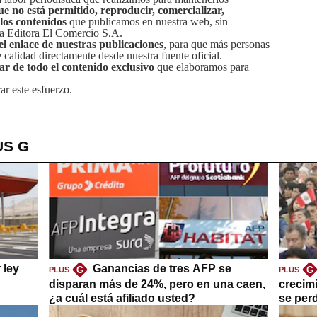
ue no está permitido, reproducir, comercializar,
 los contenidos
que publicamos en nuestra web, sin
sa Editora El Comercio S.A.
el enlace de nuestras publicaciones
, para que más personas
calidad directamente desde nuestra fuente oficial.
tar de todo el contenido exclusivo
que elaboramos para
ar este esfuerzo.
US G
 ley
Ganancias de tres AFP se
G
G
PLUS
PLUS
disparan más de 24%, pero en una caen,
crecim
¿a cuál está afiliado usted?
se per