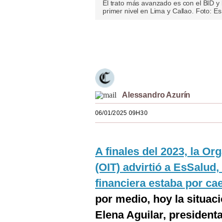
El trato más avanzado es con el BID y 
Estilos
primer nivel en Lima y Callao. Foto: E
Mundo
Únete a nuestro canal
EEUU
México
España
Alessandro Azurín
Internacional
06/01/2025 09H30
Tecnología
Club del Suscriptor
A finales del 2023, la Or
(OIT) advirtió a EsSalud,
Mix
financiera estaba por ca
G de Gestión
por medio, hoy la situaci
Notas Contratadas
Elena Aguilar, presidenta