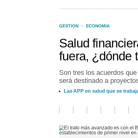
Finanzas Personales
Inmobiliarias
GESTION
>
ECONOMIA
Plus G
Salud financie
Opinión
fuera, ¿dónde 
Editorial
Pregunta de hoy
Son tres los acuerdos que 
será destinado a proyectos 
Blogs
Las APP en salud que se trabaja
Tendencias
Lujo
Viajes
Moda