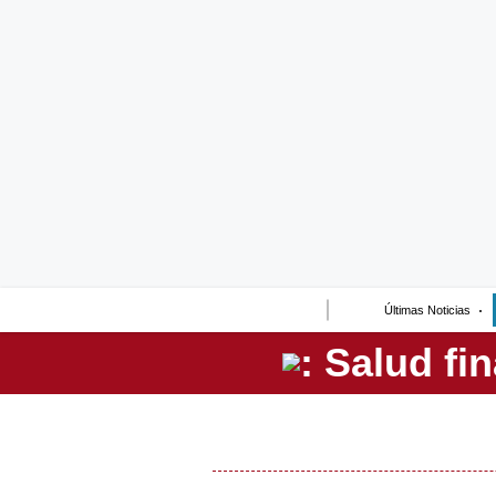
Lo último
Peru Quiosco
Portada
Empresas
Management & Empleo
Economía
Últimas Noticias
Mercados
Perú
Política
Tu Dinero