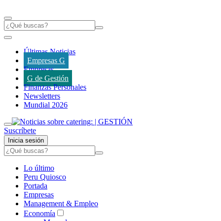
Últimas Noticias
Empresas G
Empresas
G de Gestión
Finanzas Personales
Newsletters
Mundial 2026
Suscríbete
Inicia sesión
Lo último
Peru Quiosco
Portada
Empresas
Management & Empleo
Economía