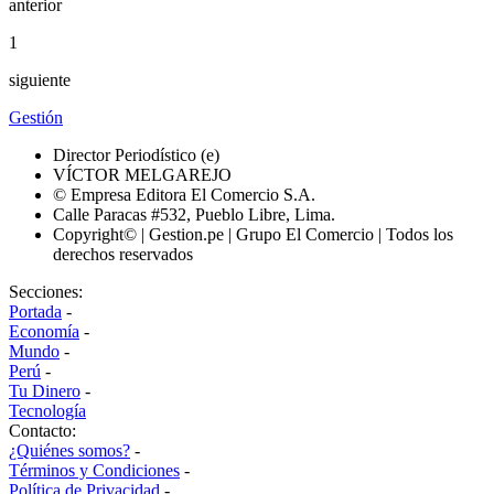
anterior
1
siguiente
Gestión
Director Periodístico (e)
VÍCTOR MELGAREJO
© Empresa Editora El Comercio S.A.
Calle Paracas #532, Pueblo Libre, Lima.
Copyright© | Gestion.pe | Grupo El Comercio | Todos los
derechos reservados
Secciones:
Portada
-
Economía
-
Mundo
-
Perú
-
Tu Dinero
-
Tecnología
Contacto:
¿Quiénes somos?
-
Términos y Condiciones
-
Política de Privacidad
-