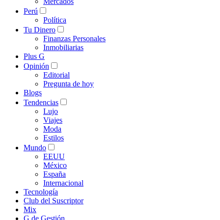
Mercados
Perú
Política
Tu Dinero
Finanzas Personales
Inmobiliarias
Plus G
Opinión
Editorial
Pregunta de hoy
Blogs
Tendencias
Lujo
Viajes
Moda
Estilos
Mundo
EEUU
México
España
Internacional
Tecnología
Club del Suscriptor
Mix
G de Gestión