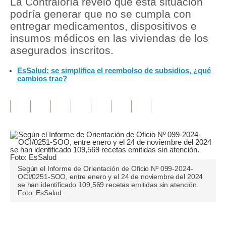
La Contraloría reveló que esta situación
podría generar que no se cumpla con
Tu Dinero
entregar medicamentos, dispositivos e
insumos médicos en las viviendas de los
Finanzas Personales
asegurados inscritos.
Inmobiliarias
EsSalud: se simplifica el reembolso de subsidios, ¿qué
cambios trae?
Plus G
Opinión
Editorial
Pregunta de hoy
Blogs
Según el Informe de Orientación de Oficio Nº 099-2024-
OCI/0251-SOO, entre enero y el 24 de noviembre del 2024
Tendencias
se han identificado 109,569 recetas emitidas sin atención.
Foto: EsSalud
Lujo
Viajes
Únete a nuestro canal