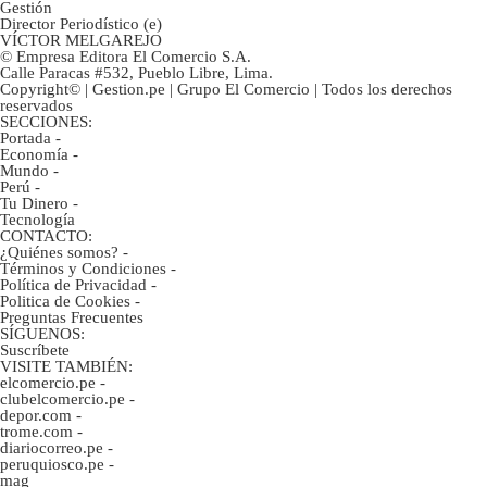
Gestión
Director Periodístico (e)
VÍCTOR MELGAREJO
© Empresa Editora El Comercio S.A.
Calle Paracas #532, Pueblo Libre, Lima.
Copyright© | Gestion.pe | Grupo El Comercio | Todos los derechos
reservados
SECCIONES:
Portada
-
Economía
-
Mundo
-
Perú
-
Tu Dinero
-
Tecnología
CONTACTO:
¿Quiénes somos?
-
Términos y Condiciones
-
Política de Privacidad
-
Politica de Cookies
-
Preguntas Frecuentes
SÍGUENOS:
Suscríbete
VISITE TAMBIÉN:
elcomercio.pe
-
clubelcomercio.pe
-
depor.com
-
trome.com
-
diariocorreo.pe
-
peruquiosco.pe
-
mag