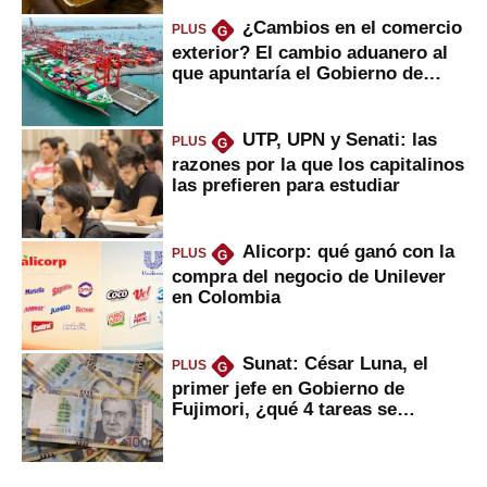
¿Cambios en el comercio
PLUS
G
exterior? El cambio aduanero al
que apuntaría el Gobierno de
Fujimori
UTP, UPN y Senati: las
PLUS
G
razones por la que los capitalinos
las prefieren para estudiar
Alicorp: qué ganó con la
PLUS
G
compra del negocio de Unilever
en Colombia
Sunat: César Luna, el
PLUS
G
primer jefe en Gobierno de
Fujimori, ¿qué 4 tareas se
marcan urgentes?