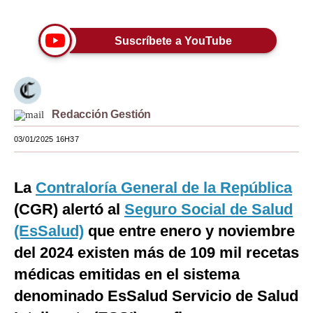
Moda
Suscríbete a YouTube
Estilos
Mundo
EEUU
Redacción Gestión
México
03/01/2025 16H37
España
La
Contraloría General de la República
Internacional
(CGR) alertó al
Seguro Social de Salud
Tecnología
(EsSalud)
que entre enero y noviembre
Club del Suscriptor
del 2024 existen más de 109 mil recetas
médicas emitidas en el sistema
Mix
denominado EsSalud Servicio de Salud
G de Gestión