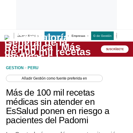
Últimas Noticias
Empresas G
Empresas
G de Gestión
Finanzas
Lo último
Peru Quiosco
SUSCRÍBETE
Portada
GESTION
>
PERU
Empresas
Añadir
Gestión
como fuente preferida en
Management & Empleo
Más de 100 mil recetas
Economía
médicas sin atender en
EsSalud ponen en riesgo a
Mercados
pacientes del Padomi
Perú
Política