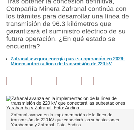
Tras obtener la concesión definitiva,
Compañía Minera Zafranal continúa con
Tu Dinero
los trámites para desarrollar una línea de
transmisión de 96.3 kilómetros que
Finanzas Personales
garantizará el suministro eléctrico de su
Inmobiliarias
futura operación. ¿En qué estado se
encuentra?
Plus G
Zafranal asegura energía para su operación en 2029:
Opinión
Minem autoriza línea de transmisión de 220 kV
Editorial
Pregunta de hoy
Blogs
Tendencias
Zafranal avanza en la implementación de la línea de
transmisión de 220 kV que conectará las subestaciones
Lujo
Yarabamba y Zafranal. Foto: Andina
Viajes