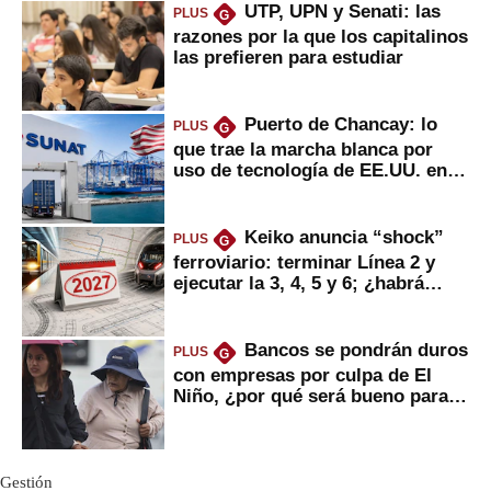
UTP, UPN y Senati: las
PLUS
G
razones por la que los capitalinos
las prefieren para estudiar
Puerto de Chancay: lo
PLUS
G
que trae la marcha blanca por
uso de tecnología de EE.UU. en
mercancías
Keiko anuncia “shock”
PLUS
G
ferroviario: terminar Línea 2 y
ejecutar la 3, 4, 5 y 6; ¿habrá
avances?
Bancos se pondrán duros
PLUS
G
con empresas por culpa de El
Niño, ¿por qué será bueno para
ahorristas?
Gestión