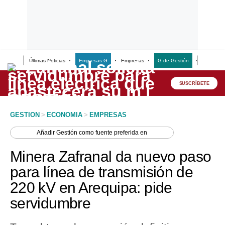
Últimas Noticias
Empresas G
Empresas
G de Gestión
Finanzas
Lo último
Peru Quiosco
SUSCRÍBETE
Portada
GESTION
>
ECONOMIA
>
EMPRESAS
Empresas
Añadir
Gestión
como fuente preferida en
Management & Empleo
Minera Zafranal da nuevo paso
Economía
para línea de transmisión de
220 kV en Arequipa: pide
Mercados
servidumbre
Perú
Política