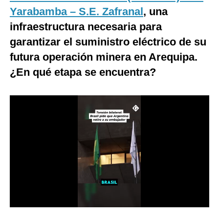
Yarabamba – S.E. Zafranal
, una
Notas Contratadas
infraestructura necesaria para
Podcast
garantizar el suministro eléctrico de su
Gestión TV
futura operación minera en Arequipa.
Videos
¿En qué etapa se encuentra?
Fotogalerías
gestion.pe
¿quiénes
Somos?
Términos
Y
Condiciones
Política
De
Privacidad