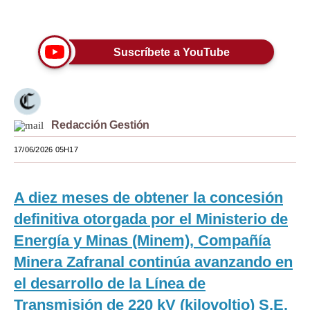
Únete a nuestro canal
Moda
Estilos
Suscríbete a YouTube
Mundo
EEUU
Redacción Gestión
México
17/06/2026 05H17
España
Internacional
A diez meses de obtener la concesión
Tecnología
definitiva otorgada por el Ministerio de
Energía y Minas (Minem), Compañía
Club del Suscriptor
Minera Zafranal continúa avanzando en
Mix
el desarrollo de la Línea de
G de Gestión
Transmisión de 220 kV (kilovoltio) S.E.