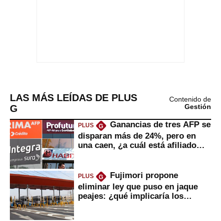
LAS MÁS LEÍDAS DE PLUS
Contenido de
G
Gestión
Ganancias de tres AFP se
PLUS
G
disparan más de 24%, pero en
una caen, ¿a cuál está afiliado
usted?
Fujimori propone
PLUS
G
eliminar ley que puso en jaque
peajes: ¿qué implicaría los
usuarios?