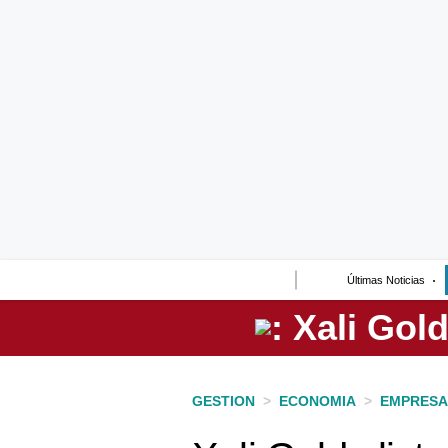
Lo último
Peru Quiosco
Portada
Empresas
Management & Empleo
Economía
Últimas Noticias
Mercados
Perú
Política
GESTION
>
ECONOMIA
>
EMPRESA
Tu Dinero