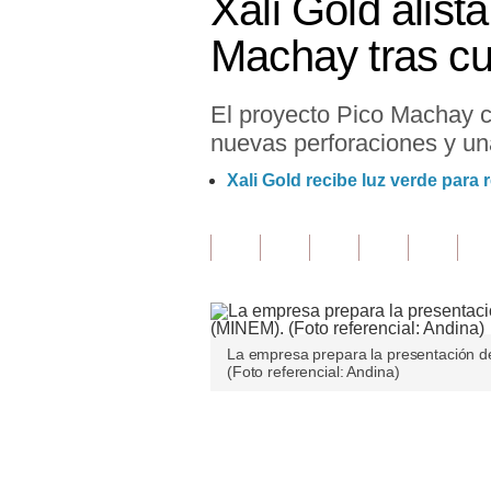
Xali Gold alist
Finanzas Personales
Machay tras cu
Inmobiliarias
El proyecto Pico Machay c
Plus G
nuevas perforaciones y un
Opinión
Xali Gold recibe luz verde para
Editorial
Pregunta de hoy
Blogs
Tendencias
La empresa prepara la presentación de
(Foto referencial: Andina)
Lujo
Viajes
Únete a nuestro canal
Moda