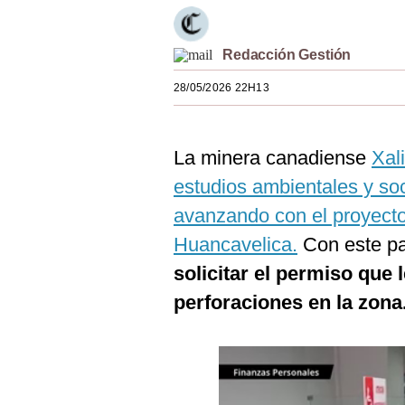
Estilos
Mundo
Redacción Gestión
28/05/2026 22H13
EEUU
México
La minera canadiense
Xal
España
estudios ambientales y soc
Internacional
avanzando con el proyecto
Tecnología
Huancavelica.
Con este p
solicitar el permiso que 
Club del Suscriptor
perforaciones en la zona
Mix
G de Gestión
Notas Contratadas