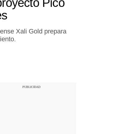
proyecto Pico
es
ense Xali Gold prepara
iento.