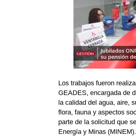
Podcast
Gestión TV
Videos
Fotogalerías
gestion.pe
¿quiénes
Los trabajos fueron realiz
Somos?
GEADES, encargada de des
Términos
Y
la calidad del agua, aire, 
Condiciones
flora, fauna y aspectos so
Política
De
parte de la solicitud que s
Privacidad
Energía y Minas (MINEM).
Politica