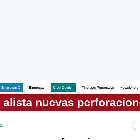
Empresas G
Empresas
G de Gestión
Finanzas Personales
Newsletters
S