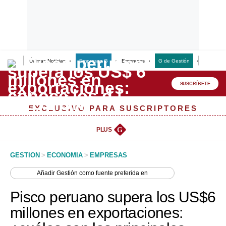
Últimas Noticias
Empresas G
Empresas
G de Gestión
Finanzas
Lo último
Peru Quiosco
SUSCRÍBETE
Portada
EXCLUSIVO PARA SUSCRIPTORES
Empresas
PLUS
G
Management & Empleo
GESTION
>
ECONOMIA
>
EMPRESAS
Economía
Añadir
Gestión
como fuente preferida en
Mercados
Pisco peruano supera los US$6
Perú
millones en exportaciones:
Política