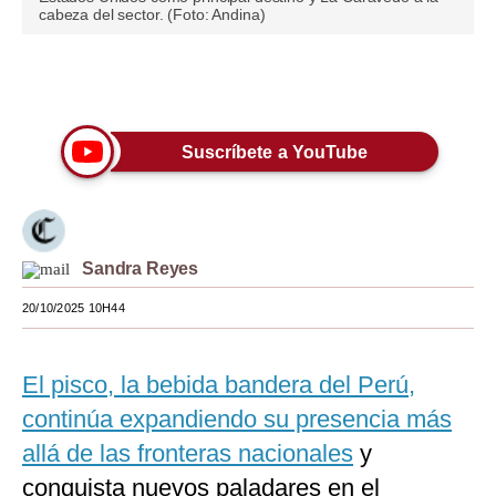
cabeza del sector. (Foto: Andina)
Moda
Estilos
Únete a nuestro canal
Mundo
Suscríbete a YouTube
EEUU
México
España
Sandra Reyes
Internacional
20/10/2025 10H44
Tecnología
El pisco, la bebida bandera del Perú,
Club del Suscriptor
continúa expandiendo su presencia más
Mix
allá de las fronteras nacionales
y
G de Gestión
conquista nuevos paladares en el