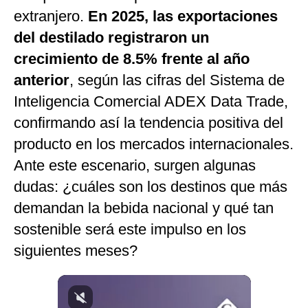
extranjero.
En 2025, las exportaciones
Notas Contratadas
del destilado registraron un
Podcast
crecimiento de 8.5% frente al año
Gestión TV
anterior
, según las cifras del Sistema de
Videos
Inteligencia Comercial ADEX Data Trade,
confirmando así la tendencia positiva del
Fotogalerías
producto en los mercados internacionales.
Ante este escenario, surgen algunas
dudas: ¿cuáles son los destinos que más
gestion.pe
demandan la bebida nacional y qué tan
¿quiénes
Somos?
sostenible será este impulso en los
Términos
siguientes meses?
Y
Condiciones
Política
De
Privacidad