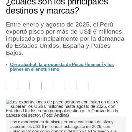
¿cuáles son los principales
destinos y marcas?
Tu Dinero
Finanzas Personales
Entre enero y agosto de 2025, el Perú
exportó pisco por más de US$ 6 millones,
Inmobiliarias
impulsado principalmente por la demanda
de Estados Unidos, España y Países
Plus G
Bajos.
Opinión
Cero alcohol: la propuesta de Pisco Huamaní y los
planes en el enoturismo
Editorial
Pregunta de hoy
Blogs
Tendencias
Lujo
Las exportaciones de pisco peruano continúan en alza y
superan los US$ 6 millones hasta agosto de 2025, con
Viajes
Estados Unidos como principal destino y La Caravedo a la