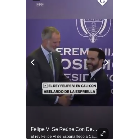
Politica
De
Cookies
Preguntas
Frecuentes
Abelardo De La Espriella Se Reúne Con Javier Milei En Cali | Gestión Mundo
Felipe VI Se Reúne Con De La Espriella Antes De La Investidura | Gestión Mundo
El presidente electo de Colombia, Abelardo de la Espriella, sostuvo una reunión bilateral en Cali con el mandatario argentino Javier Milei. El encuentro se dio pocas horas antes de la ceremonia de investidura presidencial para el periodo 2026-2030, marcando el inicio de una nueva alianza estratégica regional. #DeLaEspriella #JavierMilei #Colombia #Argentina #PoliticaLatina #Shorts 👉 Suscríbete y activa la campana para no perderte nuestro análisis diario. 🌎 Síguenos en nuestras redes sociales: 📌 Web oficial: https://gestion.pe/mundo/ 📌 LinkedIn: http://bit.ly/3HYIET0 📌 X (Twitter): http://bit.ly/4noZtX9 📌 TikTok: http://bit.ly/4evB6TO
El rey Felipe VI de España llegó a Cali para reunirse con el presidente electo de Colombia, Abelardo de la Espriella, horas antes de su histórica investidura presidencial. Un encuentro clave que refuerza las relaciones diplomáticas y bilaterales entre ambas naciones antes de la ceremonia oficial. ¿Qué opinas sobre el papel diplomático de España en la política latinoamericana? #FelipeVI #DeLaEspriella #Colombia #Espana #PoliticaInternacional #Shorts 👉 Suscríbete y activa la campana para no perderte nuestro análisis diario. 🌎 Síguenos en nuestras redes sociales: 📌 Web oficial: https://gestion.pe/mundo/ 📌 LinkedIn: http://bit.ly/3HYIET0 📌 X (Twitter): http://bit.ly/4noZtX9 📌 TikTok: http://bit.ly/4evB6TO