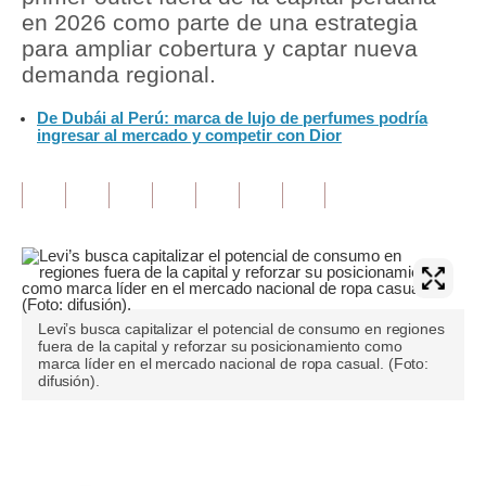
en 2026 como parte de una estrategia
Tu Dinero
para ampliar cobertura y captar nueva
demanda regional.
Finanzas Personales
De Dubái al Perú: marca de lujo de perfumes podría
Inmobiliarias
ingresar al mercado y competir con Dior
Plus G
Opinión
Editorial
Pregunta de hoy
Levi’s busca capitalizar el potencial de consumo en regiones
Blogs
fuera de la capital y reforzar su posicionamiento como
marca líder en el mercado nacional de ropa casual. (Foto:
difusión).
Tendencias
Lujo
Únete a nuestro canal
Viajes