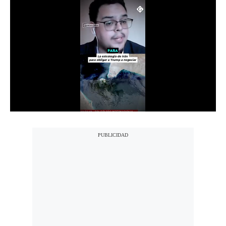
Notas Contratadas
Podcast
Gestión TV
Videos
Fotogalerías
gestion.pe
¿quiénes
Somos?
Términos
Y
Condiciones
Política
De
Privacidad