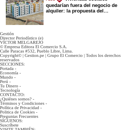
quedarían fuera del negocio de
alquiler: la propuesta del
gobierno
Gestión
Director Periodístico (e)
VÍCTOR MELGAREJO
© Empresa Editora El Comercio S.A.
Calle Paracas #532, Pueblo Libre, Lima.
Copyright© | Gestion.pe | Grupo El Comercio | Todos los derechos
reservados
SECCIONES:
Portada
-
Economía
-
Mundo
-
Perú
-
Tu Dinero
-
Tecnología
CONTACTO:
¿Quiénes somos?
-
Términos y Condiciones
-
Política de Privacidad
-
Politica de Cookies
-
Preguntas Frecuentes
SÍGUENOS:
Suscríbete
VISITE TAMBIÉN: