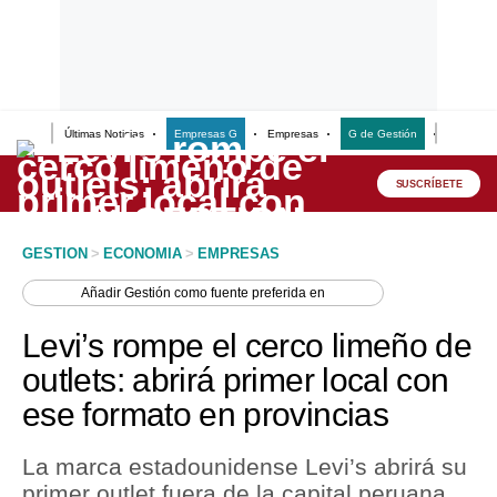
Últimas Noticias
Empresas G
Empresas
G de Gestión
Finanzas
Lo último
Peru Quiosco
SUSCRÍBETE
Portada
GESTION
>
ECONOMIA
>
EMPRESAS
Empresas
Añadir
Gestión
como fuente preferida en
Management & Empleo
Levi’s rompe el cerco limeño de
Economía
outlets: abrirá primer local con
ese formato en provincias
Mercados
Perú
La marca estadounidense Levi’s abrirá su
primer outlet fuera de la capital peruana
Política