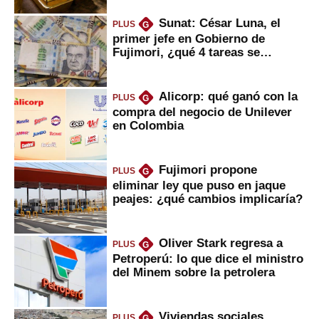
Sunat: César Luna, el
PLUS
G
primer jefe en Gobierno de
Fujimori, ¿qué 4 tareas se
marcan urgentes?
Alicorp: qué ganó con la
PLUS
G
compra del negocio de Unilever
en Colombia
Fujimori propone
PLUS
G
eliminar ley que puso en jaque
peajes: ¿qué cambios implicaría?
Oliver Stark regresa a
PLUS
G
Petroperú: lo que dice el ministro
del Minem sobre la petrolera
Viviendas sociales
PLUS
G