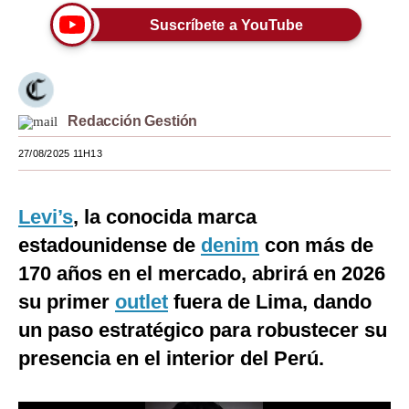
Suscríbete a YouTube
Moda
Estilos
Mundo
Redacción Gestión
EEUU
27/08/2025 11H13
México
España
Levi’s
, la conocida marca
estadounidense de
denim
con más de
Internacional
170 años en el mercado, abrirá en 2026
Tecnología
su primer
outlet
fuera de Lima, dando
Club del Suscriptor
un paso estratégico para robustecer su
presencia en el interior del Perú.
Mix
G de Gestión