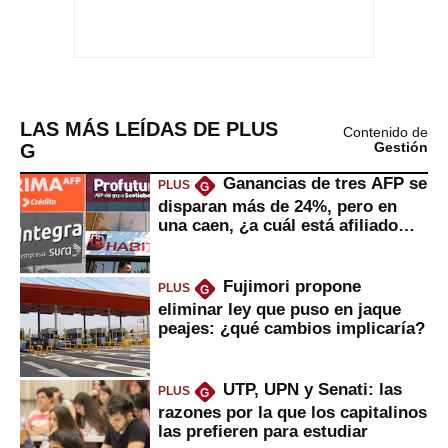
LAS MÁS LEÍDAS DE PLUS
Contenido de
G
Gestión
Ganancias de tres AFP se
PLUS
G
disparan más de 24%, pero en
una caen, ¿a cuál está afiliado
usted?
Fujimori propone
PLUS
G
eliminar ley que puso en jaque
peajes: ¿qué cambios implicaría?
UTP, UPN y Senati: las
PLUS
G
razones por la que los capitalinos
las prefieren para estudiar