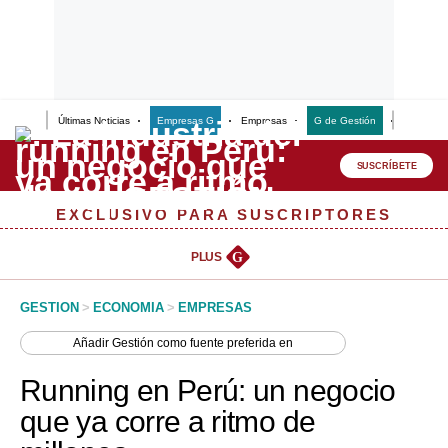
Últimas Noticias
Empresas G
Empresas
G de Gestión
Finanzas
Lo último
Peru Quiosco
SUSCRÍBETE
Portada
EXCLUSIVO PARA SUSCRIPTORES
Empresas
PLUS
G
Management & Empleo
GESTION
>
ECONOMIA
>
EMPRESAS
Economía
Añadir
Gestión
como fuente preferida en
Mercados
Running en Perú: un negocio
Perú
que ya corre a ritmo de
Política