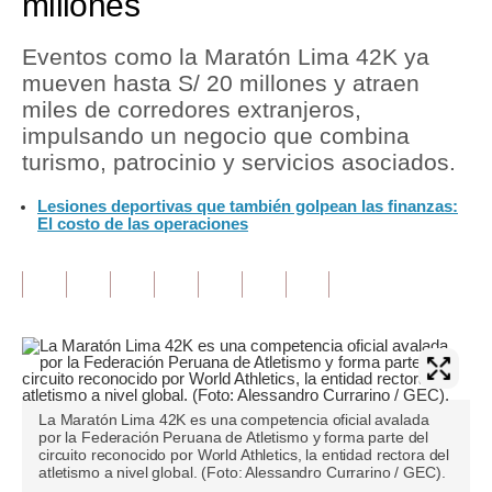
millones
Tu Dinero
Eventos como la Maratón Lima 42K ya
mueven hasta S/ 20 millones y atraen
Finanzas Personales
miles de corredores extranjeros,
Inmobiliarias
impulsando un negocio que combina
turismo, patrocinio y servicios asociados.
Plus G
Lesiones deportivas que también golpean las finanzas:
Opinión
El costo de las operaciones
Editorial
Pregunta de hoy
Blogs
Tendencias
La Maratón Lima 42K es una competencia oficial avalada
Lujo
por la Federación Peruana de Atletismo y forma parte del
circuito reconocido por World Athletics, la entidad rectora del
atletismo a nivel global. (Foto: Alessandro Currarino / GEC).
Viajes