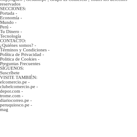
reservados
SECCIONES:
Portada
-
Economía
-
Mundo
-
Perú
-
Tu Dinero
-
Tecnología
CONTACTO:
¿Quiénes somos?
-
Términos y Condiciones
-
Política de Privacidad
-
Politica de Cookies
-
Preguntas Frecuentes
SÍGUENOS:
Suscríbete
VISITE TAMBIÉN:
elcomercio.pe
-
clubelcomercio.pe
-
depor.com
-
trome.com
-
diariocorreo.pe
-
peruquiosco.pe
-
mag