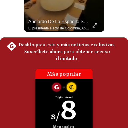
Politica
De
Cookies
¿Por Qué EE.UU. Necesita Desesperadamente Al Golfo? | Gestión Mundo
Abelardo De La Espriella Se Reúne Con Javier Milei En Cali | Gestión Mundo
Preguntas
Esteban Silva, politólogo internacional, explica que Estados Unidos necesita el apoyo territorial y marítimo de sus aliados del Golfo para operar cerca de Irán. Según su análisis, Teherán busca amenazar su estabilidad energética y económica para que estos gobiernos presionen a Washington y lo obliguen a negociar. #Iran #EEUU #Geopolitica #NoticiasInternacionales #Shorts 👉 Suscríbete y activa la campana para no perderte nuestro análisis diario. 🌎 Síguenos en nuestras redes sociales: 📌 Web oficial: https://gestion.pe/mundo/ 📌 LinkedIn: http://bit.ly/3HYIET0 📌 X (Twitter): http://bit.ly/4noZtX9 📌 TikTok: http://bit.ly/4evB6TO
El presidente electo de Colombia, Abelardo de la Espriella, sostuvo una reunión bilateral en Cali con el mandatario argentino Javier Milei. El encuentro se dio pocas horas antes de la ceremonia de investidura presidencial para el periodo 2026-2030, marcando el inicio de una nueva alianza estratégica regional. #DeLaEspriella #JavierMilei #Colombia #Argentina #PoliticaLatina #Shorts 👉 Suscríbete y activa la campana para no perderte nuestro análisis diario. 🌎 Síguenos en nuestras redes sociales: 📌 Web oficial: https://gestion.pe/mundo/ 📌 LinkedIn: http://bit.ly/3HYIET0 📌 X (Twitter): http://bit.ly/4noZtX9 📌 TikTok: http://bit.ly/4evB6TO
Frecuentes