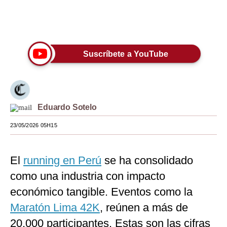
Moda
Únete a nuestro canal
Estilos
Suscríbete a YouTube
Mundo
EEUU
México
Eduardo Sotelo
España
23/05/2026 05H15
Internacional
Tecnología
El
running en Perú
se ha consolidado
como una industria con impacto
Club del Suscriptor
económico tangible. Eventos como la
Mix
Maratón Lima 42K
, reúnen a más de
G de Gestión
20,000 participantes. Estas son las cifras