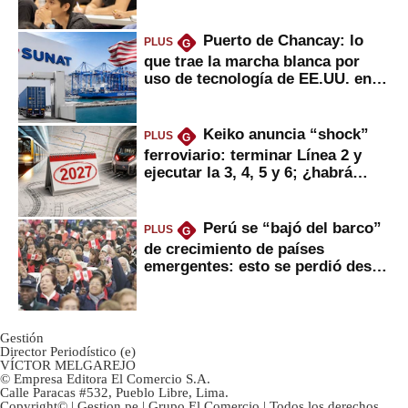
Puerto de Chancay: lo
PLUS
G
que trae la marcha blanca por
uso de tecnología de EE.UU. en
mercancías
Keiko anuncia “shock”
PLUS
G
ferroviario: terminar Línea 2 y
ejecutar la 3, 4, 5 y 6; ¿habrá
avances?
Perú se “bajó del barco”
PLUS
G
de crecimiento de países
emergentes: esto se perdió desde
2022
Gestión
Director Periodístico (e)
VÍCTOR MELGAREJO
© Empresa Editora El Comercio S.A.
Calle Paracas #532, Pueblo Libre, Lima.
Copyright© | Gestion.pe | Grupo El Comercio | Todos los derechos