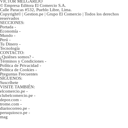
VÍCTOR MELGAREJO
© Empresa Editora El Comercio S.A.
Calle Paracas #532, Pueblo Libre, Lima.
Copyright© | Gestion.pe | Grupo El Comercio | Todos los derechos
reservados
SECCIONES:
Portada
-
Economía
-
Mundo
-
Perú
-
Tu Dinero
-
Tecnología
CONTACTO:
¿Quiénes somos?
-
Términos y Condiciones
-
Política de Privacidad
-
Politica de Cookies
-
Preguntas Frecuentes
SÍGUENOS:
Suscríbete
VISITE TAMBIÉN:
elcomercio.pe
-
clubelcomercio.pe
-
depor.com
-
trome.com
-
diariocorreo.pe
-
peruquiosco.pe
-
mag