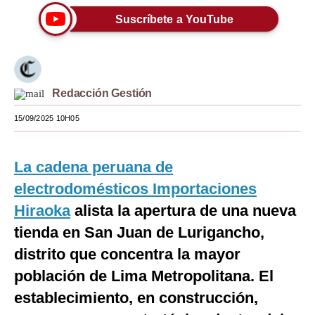
Suscríbete a YouTube
Moda
Estilos
Mundo
Redacción Gestión
EEUU
15/09/2025 10H05
México
España
La cadena peruana de
electrodomésticos Importaciones
Internacional
Hiraoka
alista la apertura de una nueva
Tecnología
tienda en San Juan de Lurigancho,
Club del Suscriptor
distrito que concentra la mayor
población de Lima Metropolitana. El
Mix
establecimiento, en construcción,
G de Gestión