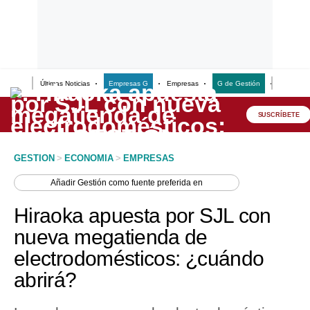
Últimas Noticias
Empresas G
Empresas
G de Gestión
Finanzas
Lo último
Peru Quiosco
SUSCRÍBETE
Portada
GESTION
>
ECONOMIA
>
EMPRESAS
Empresas
Añadir
Gestión
como fuente preferida en
Management & Empleo
Hiraoka apuesta por SJL con
Economía
nueva megatienda de
electrodomésticos: ¿cuándo
Mercados
abrirá?
Perú
Política