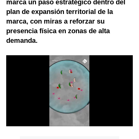
marca un paso estratégico dentro del
Notas Contratadas
plan de expansión territorial de la
Podcast
marca, con miras a reforzar su
presencia física en zonas de alta
Gestión TV
demanda.
Videos
Fotogalerías
gestion.pe
¿quiénes
Somos?
Términos
Y
Condiciones
Política
De
Privacidad