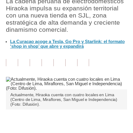
La cadena peruana de electrodomésticos
Hiraoka impulsa su expansión territorial
Tu Dinero
con una nueva tienda en SJL, zona
estratégica de alta demanda y creciente
Finanzas Personales
dinamismo comercial.
Inmobiliarias
La Curacao acoge a Tesla, Go Pro y Starlink: el formato
‘shop in shop’ que abre y expandirá
Plus G
Opinión
Editorial
Pregunta de hoy
Blogs
Actualmente, Hiraoka cuenta con cuatro locales en Lima
(Centro de Lima, Miraflores, San Miguel e Independencia)
(Foto: Difusión).
Tendencias
Lujo
Únete a nuestro canal
Viajes