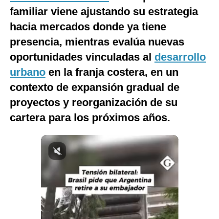
familiar viene ajustando su estrategia
Notas Contratadas
hacia mercados donde ya tiene
Podcast
presencia, mientras evalúa nuevas
Gestión TV
oportunidades vinculadas al
desarrollo
Videos
urbano
en la franja costera, en un
contexto de expansión gradual de
Fotogalerías
proyectos y reorganización de su
cartera para los próximos años.
gestion.pe
¿quiénes
Somos?
Términos
Y
Condiciones
Política
De
Privacidad