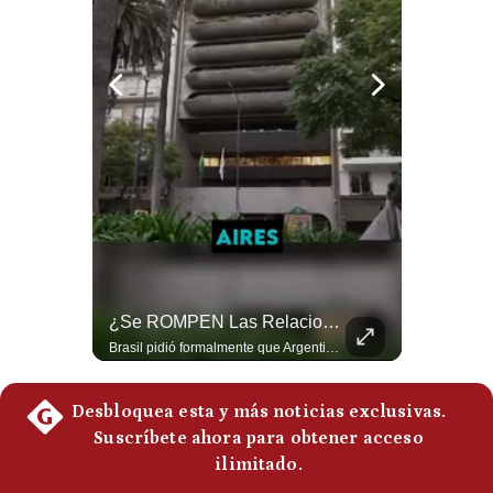
Politica
De
Cookies
Preguntas
Frecuentes
¿Qué Pasa Si Irán CIERRA El Estrecho De Ormuz? | #radar24
¿Se ROMPEN Las Relaciones Entre Brasil Y Argentina? | Gestión Mundo
Un eventual control iraní sobre el estrecho de Ormuz cambiaría radicalmente el equilibrio de poder, así lo explicó el analista Roberto Heimovits. Además, explicó que países como Arabia Saudita, Qatar, Emiratos Árabes Unidos, Irak y Kuwait dependen de esa ruta para exportar petróleo, gas y fertilizantes. #Geopolitica #Irán #EstrechoDeOrmuz #Petroleo #NoticiasInternacionales #RobertoHeimovits #Shorts 👉 Suscríbete y activa la campana para no perderte nuestro análisis diario. 🌎 Síguenos en nuestras redes sociales: 📌 Web oficial: https://gestion.pe/mundo/ 📌 LinkedIn: http://bit.ly/3HYIET0 📌 X (Twitter): http://bit.ly/4noZtX9 📌 TikTok: http://bit.ly/4evB6TO
Brasil pidió formalmente que Argentina retire a su embajador tras los cruces verbales entre Javier Milei y Lula da Silva. La crisis bilateral alcanza su punto más crítico en años. #PoliticaLatinoamericana #CrisisDiplomatica #MileiVsLula #BuenosAires #NoticiasDeHoy #Shorts 👉 Suscríbete y activa la campana para no perderte nuestro análisis diario. 🌎 Síguenos en nuestras redes sociales: 📌 Web oficial: https://gestion.pe/mundo/ 📌 LinkedIn: http://bit.ly/3HYIET0 📌 X (Twitter): http://bit.ly/4noZtX9 📌 TikTok: http://bit.ly/4evB6TO