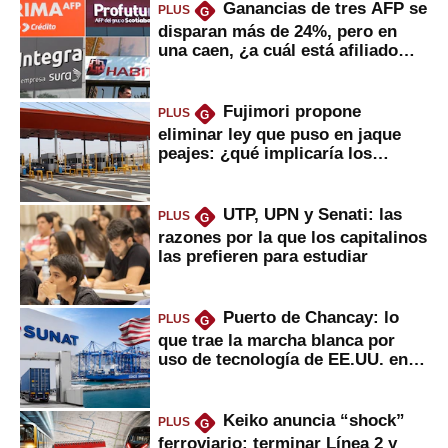
Ganancias de tres AFP se
PLUS
G
disparan más de 24%, pero en
una caen, ¿a cuál está afiliado
usted?
Fujimori propone
PLUS
G
eliminar ley que puso en jaque
peajes: ¿qué implicaría los
usuarios?
UTP, UPN y Senati: las
PLUS
G
razones por la que los capitalinos
las prefieren para estudiar
Puerto de Chancay: lo
PLUS
G
que trae la marcha blanca por
uso de tecnología de EE.UU. en
mercancías
Keiko anuncia “shock”
PLUS
G
ferroviario: terminar Línea 2 y