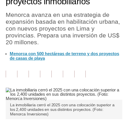
proyectos inmobiliarios
Tu Dinero
Menorca avanza en una estrategia de
expansión basada en habilitación urbana,
Finanzas Personales
con nuevos proyectos en Lima y
Inmobiliarias
provincias. Prepara una inversión de US$
20 millones.
Plus G
Menorca con 500 hectáreas de terreno y dos proyectos
Opinión
de casas de playa
Editorial
Pregunta de hoy
Blogs
Tendencias
La inmobiliaria cerró el 2025 con una colocación superior a
los 2,400 unidades en sus distintos proyectos. (Foto:
Lujo
Menorca Inversiones)
Viajes