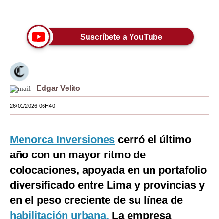
Únete a nuestro canal
Moda
Estilos
Suscríbete a YouTube
Mundo
EEUU
Edgar Velito
México
26/01/2026 06H40
España
Internacional
Menorca Inversiones
cerró el último
Tecnología
año con un mayor ritmo de
colocaciones, apoyada en un portafolio
Club del Suscriptor
diversificado entre Lima y provincias y
Mix
en el peso creciente de su línea de
G de Gestión
habilitación urbana.
La empresa