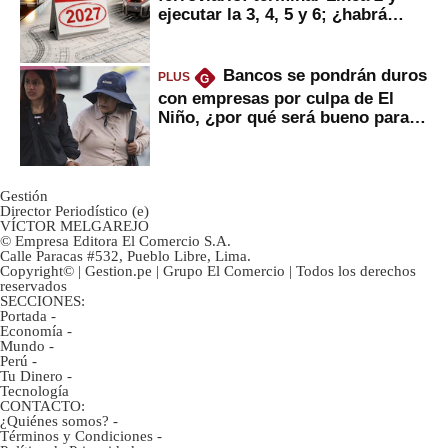
ejecutar la 3, 4, 5 y 6; ¿habrá
avances?
Bancos se pondrán duros
PLUS
G
con empresas por culpa de El
Niño, ¿por qué será bueno para
ahorristas?
Gestión
Director Periodístico (e)
VÍCTOR MELGAREJO
© Empresa Editora El Comercio S.A.
Calle Paracas #532, Pueblo Libre, Lima.
Copyright© | Gestion.pe | Grupo El Comercio | Todos los derechos
reservados
SECCIONES:
Portada
-
Economía
-
Mundo
-
Perú
-
Tu Dinero
-
Tecnología
CONTACTO:
¿Quiénes somos?
-
Términos y Condiciones
-