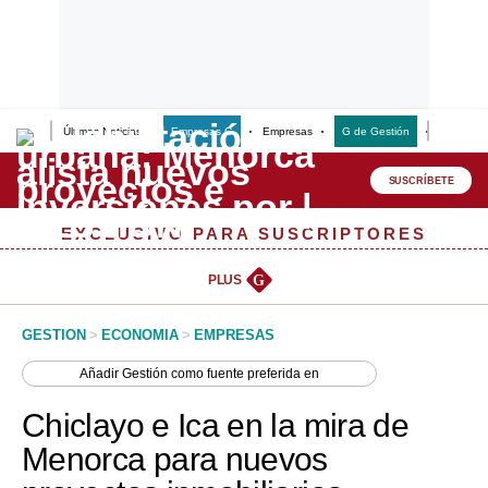
Últimas Noticias
Empresas G
Empresas
G de Gestión
Finanzas
Lo último
Peru Quiosco
SUSCRÍBETE
Portada
EXCLUSIVO PARA SUSCRIPTORES
Empresas
PLUS
G
Management & Empleo
GESTION
>
ECONOMIA
>
EMPRESAS
Economía
Añadir
Gestión
como fuente preferida en
Mercados
Chiclayo e Ica en la mira de
Perú
Menorca para nuevos
Política