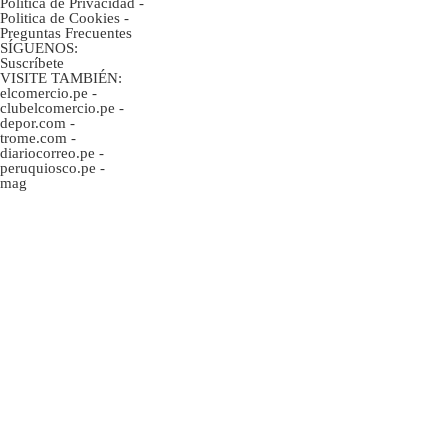
Política de Privacidad
-
Politica de Cookies
-
Preguntas Frecuentes
SÍGUENOS:
Suscríbete
VISITE TAMBIÉN:
elcomercio.pe
-
clubelcomercio.pe
-
depor.com
-
trome.com
-
diariocorreo.pe
-
peruquiosco.pe
-
mag