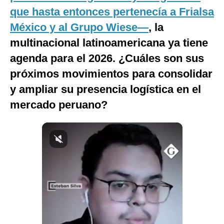
que hasta entonces pertenecía a Frialsa
Notas Contratadas
México y al Grupo Wiese—
, la
Podcast
multinacional latinoamericana ya tiene
Gestión TV
agenda para el 2026. ¿Cuáles son sus
Videos
próximos movimientos para consolidar
y ampliar su presencia logística en el
Fotogalerías
mercado peruano?
gestion.pe
¿quiénes
Somos?
Términos
Y
Condiciones
Política
De
Privacidad