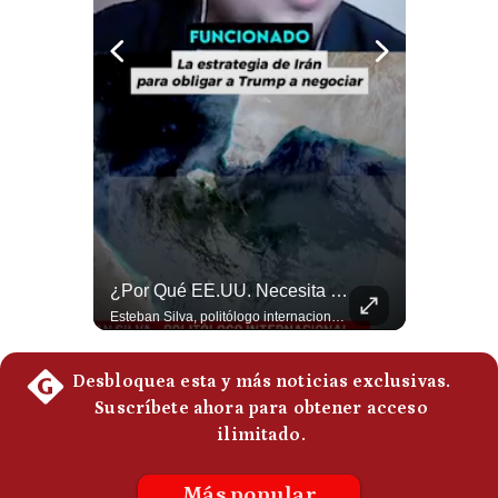
Politica
De
Cookies
Preguntas
Frecuentes
La Frontera Española Colapsa ¿Qué Está Pasando En Ceuta? | Gestión Mundo
¿Por Qué EE.UU. Necesita Desesperadamente Al Golfo? | Gestión Mundo
La madrugada del 30 de julio de 2026 marcó un antes y un después en el Estrecho de Gibraltar. En cuestión de horas, cerca de 72.000 migrantes marroquíes ingresaron al territorio español de Ceuta, desbordando por completo a una ciudad de apenas 85.000 habitantes. En este video, explicamos los detalles de la emergencia humana y las ramificaciones geopolíticas del conflicto: la trampa de los rumores en redes sociales, el rol de Marruecos, el acercamiento de España a Argelia y la respuesta de la Unión Europea ante las amenazas de suspensión del Tratado Schengen. #Ceuta #España #Marruecos #Geopolitica #PedroSanchez #NoticiasInternacionales #Schengen #Europa #CrisisMigratoria 👉 Suscríbete y activa la campana para no perderte nuestro análisis diario. 🌎 Síguenos en nuestras redes sociales: 📌 Web oficial: https://gestion.pe/mundo/ 📌 LinkedIn: http://bit.ly/3HYIET0 📌 X (Twitter): http://bit.ly/4noZtX9 📌 TikTok: http://bit.ly/4evB6TO
Esteban Silva, politólogo internacional, explica que Estados Unidos necesita el apoyo territorial y marítimo de sus aliados del Golfo para operar cerca de Irán. Según su análisis, Teherán busca amenazar su estabilidad energética y económica para que estos gobiernos presionen a Washington y lo obliguen a negociar. #Iran #EEUU #Geopolitica #NoticiasInternacionales #Shorts 👉 Suscríbete y activa la campana para no perderte nuestro análisis diario. 🌎 Síguenos en nuestras redes sociales: 📌 Web oficial: https://gestion.pe/mundo/ 📌 LinkedIn: http://bit.ly/3HYIET0 📌 X (Twitter): http://bit.ly/4noZtX9 📌 TikTok: http://bit.ly/4evB6TO