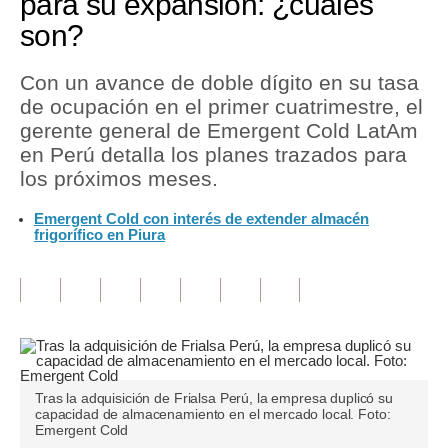
para su expansión: ¿cuáles
son?
Tu Dinero
Finanzas Personales
Con un avance de doble dígito en su tasa
de ocupación en el primer cuatrimestre, el
Inmobiliarias
gerente general de Emergent Cold LatAm
en Perú detalla los planes trazados para
Plus G
los próximos meses.
Opinión
Emergent Cold con interés de extender almacén
frigorífico en Piura
Editorial
Pregunta de hoy
Blogs
Tendencias
Lujo
Tras la adquisición de Frialsa Perú, la empresa duplicó su
capacidad de almacenamiento en el mercado local. Foto:
Emergent Cold
Viajes