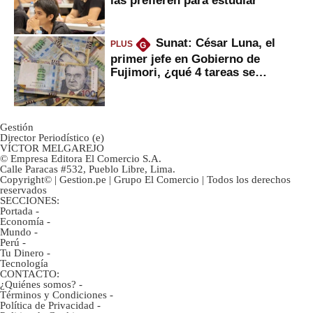
Sunat: César Luna, el
PLUS
G
primer jefe en Gobierno de
Fujimori, ¿qué 4 tareas se
marcan urgentes?
Gestión
Director Periodístico (e)
VÍCTOR MELGAREJO
© Empresa Editora El Comercio S.A.
Calle Paracas #532, Pueblo Libre, Lima.
Copyright© | Gestion.pe | Grupo El Comercio | Todos los derechos
reservados
SECCIONES:
Portada
-
Economía
-
Mundo
-
Perú
-
Tu Dinero
-
Tecnología
CONTACTO:
¿Quiénes somos?
-
Términos y Condiciones
-
Política de Privacidad
-