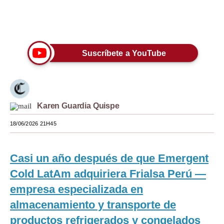
Moda
Únete a nuestro canal
Estilos
Suscríbete a YouTube
Mundo
EEUU
México
Karen Guardia Quispe
España
18/06/2026 21H45
Internacional
Tecnología
Casi un año después de que Emergent
Cold LatAm adquiriera Frialsa Perú —
Club del Suscriptor
empresa especializada en
Mix
almacenamiento y transporte de
G de Gestión
productos refrigerados y congelados