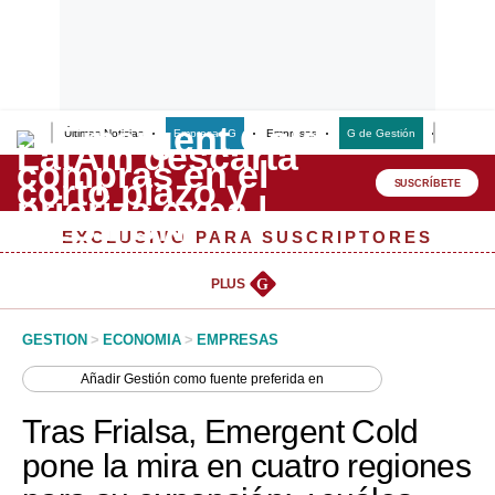
Últimas Noticias
Empresas G
Empresas
G de Gestión
Finanzas
Lo último
Peru Quiosco
SUSCRÍBETE
Portada
EXCLUSIVO PARA SUSCRIPTORES
Empresas
PLUS
G
Management & Empleo
GESTION
>
ECONOMIA
>
EMPRESAS
Economía
Añadir
Gestión
como fuente preferida en
Mercados
Tras Frialsa, Emergent Cold
Perú
pone la mira en cuatro regiones
Política