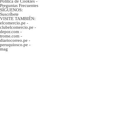
Politica de Cookies
-
Preguntas Frecuentes
SÍGUENOS:
Suscríbete
VISITE TAMBIÉN:
elcomercio.pe
-
clubelcomercio.pe
-
depor.com
-
trome.com
-
diariocorreo.pe
-
peruquiosco.pe
-
mag