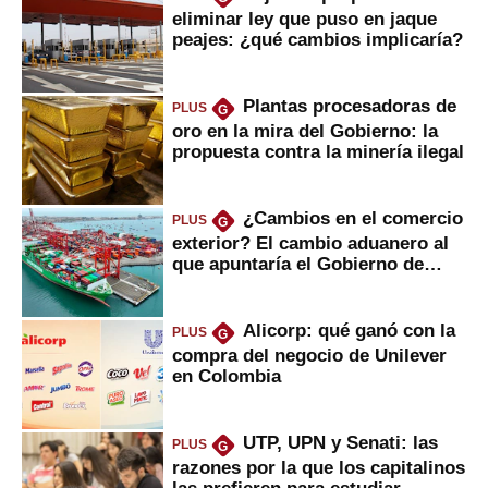
eliminar ley que puso en jaque
peajes: ¿qué cambios implicaría?
Plantas procesadoras de
PLUS
G
oro en la mira del Gobierno: la
propuesta contra la minería ilegal
¿Cambios en el comercio
PLUS
G
exterior? El cambio aduanero al
que apuntaría el Gobierno de
Fujimori
Alicorp: qué ganó con la
PLUS
G
compra del negocio de Unilever
en Colombia
UTP, UPN y Senati: las
PLUS
G
razones por la que los capitalinos
las prefieren para estudiar