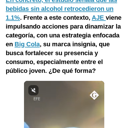
Notas Contratadas
bebidas sin alcohol retrocedieron un
1.1%
. Frente a este contexto,
AJE
viene
Podcast
impulsando acciones para dinamizar la
Gestión TV
categoría, con una estrategia enfocada
Videos
en
Big Cola
, su marca insignia, que
busca fortalecer su presencia y
Fotogalerías
consumo, especialmente entre el
público joven. ¿De qué forma?
gestion.pe
¿quiénes
Somos?
Términos
Y
Condiciones
Política
De
Privacidad