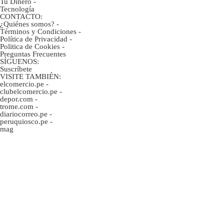
Tu Dinero
-
Tecnología
CONTACTO:
¿Quiénes somos?
-
Términos y Condiciones
-
Política de Privacidad
-
Politica de Cookies
-
Preguntas Frecuentes
SÍGUENOS:
Suscríbete
VISITE TAMBIÉN:
elcomercio.pe
-
clubelcomercio.pe
-
depor.com
-
trome.com
-
diariocorreo.pe
-
peruquiosco.pe
-
mag