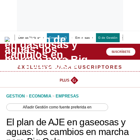
Últimas Noticias
Empresas G
Empresas
G de Gestión
Finanzas
Lo último
Peru Quiosco
SUSCRÍBETE
Portada
EXCLUSIVO PARA SUSCRIPTORES
Empresas
PLUS
G
Management & Empleo
GESTION
>
ECONOMIA
>
EMPRESAS
Economía
Añadir
Gestión
como fuente preferida en
Mercados
El plan de AJE en gaseosas y
Perú
aguas: los cambios en marcha
Política