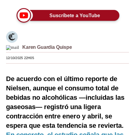
Moda
Suscríbete a YouTube
Estilos
Mundo
EEUU
Karen Guardia Quispe
México
12/10/2025 22H05
España
De acuerdo con el último reporte de
Internacional
Nielsen, aunque el consumo total de
Tecnología
bebidas no alcohólicas —incluidas las
Club del Suscriptor
gaseosas— registró una ligera
contracción entre enero y abril, se
Mix
espera que esta tendencia se revierta.
G de Gestión
En concreto, el estudio señala que las