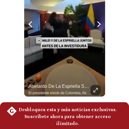
Politica
De
Cookies
Preguntas
Frecuentes
¿Irán Se Está Convirtiendo En Un Régimen Militar? | #radar24
Abelardo De La Espriella Se Reúne Con Javier Milei En Cali | Gestión Mundo
Esteban Silva, politólogo internacional, señala que algunos analistas consideran que la estructura religiosa iraní estaría sirviendo para sostener el poder de una cúpula militar. Explica que la Guardia Revolucionaria está aumentando su influencia sobre la seguridad, las decisiones estratégicas y hasta asuntos económicos como el estrecho de Ormuz. #Iran #GuardiaRevolucionaria #Geopolitica #NoticiasInternacionales #Shorts 👉 Suscríbete y activa la campana para no perderte nuestro análisis diario. 🌎 Síguenos en nuestras redes sociales: 📌 Web oficial: https://gestion.pe/mundo/ 📌 LinkedIn: http://bit.ly/3HYIET0 📌 X (Twitter): http://bit.ly/4noZtX9 📌 TikTok: http://bit.ly/4evB6TO
El presidente electo de Colombia, Abelardo de la Espriella, sostuvo una reunión bilateral en Cali con el mandatario argentino Javier Milei. El encuentro se dio pocas horas antes de la ceremonia de investidura presidencial para el periodo 2026-2030, marcando el inicio de una nueva alianza estratégica regional. #DeLaEspriella #JavierMilei #Colombia #Argentina #PoliticaLatina #Shorts 👉 Suscríbete y activa la campana para no perderte nuestro análisis diario. 🌎 Síguenos en nuestras redes sociales: 📌 Web oficial: https://gestion.pe/mundo/ 📌 LinkedIn: http://bit.ly/3HYIET0 📌 X (Twitter): http://bit.ly/4noZtX9 📌 TikTok: http://bit.ly/4evB6TO