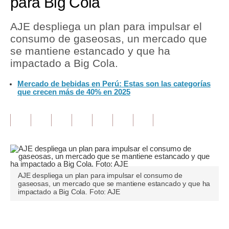
para Big Cola
Tu Dinero
AJE despliega un plan para impulsar el
consumo de gaseosas, un mercado que
Finanzas Personales
se mantiene estancado y que ha
Inmobiliarias
impactado a Big Cola.
Plus G
Mercado de bebidas en Perú: Estas son las categorías
que crecen más de 40% en 2025
Opinión
Editorial
Pregunta de hoy
Blogs
AJE despliega un plan para impulsar el consumo de
Tendencias
gaseosas, un mercado que se mantiene estancado y que ha
impactado a Big Cola. Foto: AJE
Lujo
Viajes
Únete a nuestro canal