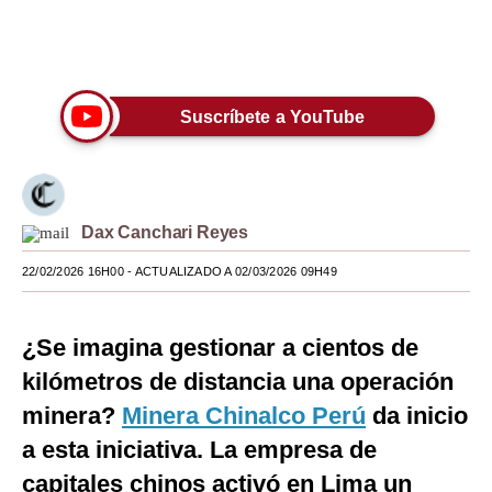
Moda
Únete a nuestro canal
Estilos
Suscríbete a YouTube
Mundo
EEUU
México
Dax Canchari Reyes
España
22/02/2026 16H00
- ACTUALIZADO A 02/03/2026 09H49
Internacional
Tecnología
¿Se imagina gestionar a cientos de
kilómetros de distancia una operación
Club del Suscriptor
minera?
Minera Chinalco Perú
da inicio
Mix
a esta iniciativa. La empresa de
G de Gestión
capitales chinos activó en Lima un