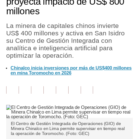
proyecta impacto de US$ 800
millones
Tu Dinero
Finanzas Personales
La minera de capitales chinos invierte
US$ 400 millones y activa en San Isidro
Inmobiliarias
su Centro de Gestión Integrada con
analítica e inteligencia artificial para
Plus G
optimizar la operación.
Opinión
Chinalco inicia inversiones por más de US$400 millones
en mina Toromocho en 2026
Editorial
Pregunta de hoy
Blogs
Tendencias
Lujo
El Centro de Gestión Integrada de Operaciones (GIO) de
Minera Chinalco en Lima permite supervisar en tiempo real
la operación de Toromocho. (Foto: GEC)
Viajes