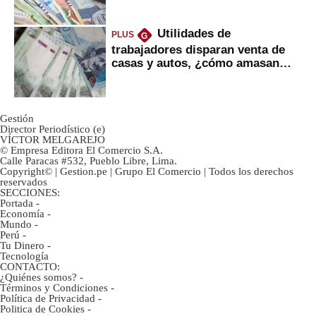
negra?
Utilidades de
PLUS
G
trabajadores disparan venta de
casas y autos, ¿cómo amasan
tanta liquidez?
Gestión
Director Periodístico (e)
VÍCTOR MELGAREJO
© Empresa Editora El Comercio S.A.
Calle Paracas #532, Pueblo Libre, Lima.
Copyright© | Gestion.pe | Grupo El Comercio | Todos los derechos
reservados
SECCIONES:
Portada
-
Economía
-
Mundo
-
Perú
-
Tu Dinero
-
Tecnología
CONTACTO:
¿Quiénes somos?
-
Términos y Condiciones
-
Política de Privacidad
-
Politica de Cookies
-