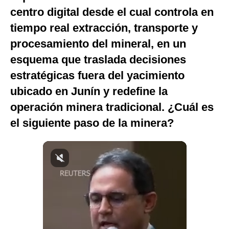
centro digital desde el cual controla en
Notas Contratadas
tiempo real extracción, transporte y
Podcast
procesamiento del mineral, en un
Gestión TV
esquema que traslada decisiones
Videos
estratégicas fuera del yacimiento
ubicado en Junín y redefine la
Fotogalerías
operación minera tradicional. ¿Cuál es
el siguiente paso de la minera?
gestion.pe
¿quiénes
Somos?
Términos
Y
Condiciones
Política
De
Privacidad