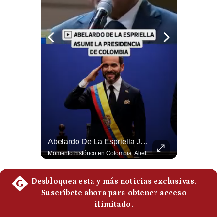
Politica
De
Cookies
Preguntas
Frecuentes
¿Irán Se Está Convirtiendo En Un Régimen Militar? | #radar24
Abelardo De La Espriella Juramenta Como Nuevo Presidente | Gestión Mundo
Esteban Silva, politólogo internacional, señala que algunos analistas consideran que la estructura religiosa iraní estaría sirviendo para sostener el poder de una cúpula militar. Explica que la Guardia Revolucionaria está aumentando su influencia sobre la seguridad, las decisiones estratégicas y hasta asuntos económicos como el estrecho de Ormuz. #Iran #GuardiaRevolucionaria #Geopolitica #NoticiasInternacionales #Shorts 👉 Suscríbete y activa la campana para no perderte nuestro análisis diario. 🌎 Síguenos en nuestras redes sociales: 📌 Web oficial: https://gestion.pe/mundo/ 📌 LinkedIn: http://bit.ly/3HYIET0 📌 X (Twitter): http://bit.ly/4noZtX9 📌 TikTok: http://bit.ly/4evB6TO
Momento histórico en Colombia: Abelardo de la Espriella prestó juramento y recibió la banda presidencial en la Arena USC de Cali, convirtiéndose oficialmente en el nuevo Presidente de la República para el periodo 2026-2030. Por primera vez en la historia reciente del país, la investidura presidencial se celebró fuera de Bogotá. ¿Qué opinas del inicio de este nuevo mandato constitucional? #DeLaEspriella #Colombia #PosesionPresidencial #Cali #Shorts 👉 Suscríbete y activa la campana para no perderte nuestro análisis diario. 🌎 Síguenos en nuestras redes sociales: 📌 Web oficial: https://gestion.pe/mundo/ 📌 LinkedIn: http://bit.ly/3HYIET0 📌 X (Twitter): http://bit.ly/4noZtX9 📌 TikTok: http://bit.ly/4evB6TO