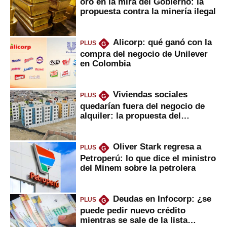
oro en la mira del Gobierno: la
propuesta contra la minería ilegal
Alicorp: qué ganó con la
PLUS
G
compra del negocio de Unilever
en Colombia
Viviendas sociales
PLUS
G
quedarían fuera del negocio de
alquiler: la propuesta del
gobierno
Oliver Stark regresa a
PLUS
G
Petroperú: lo que dice el ministro
del Minem sobre la petrolera
Deudas en Infocorp: ¿se
PLUS
G
puede pedir nuevo crédito
mientras se sale de la lista