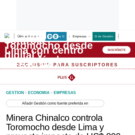
Últimas Noticias
Empresas G
Empresas
G de Gestión
Finanzas
Lo último
Peru Quiosco
SUSCRÍBETE
Portada
EXCLUSIVO PARA SUSCRIPTORES
Empresas
PLUS
G
Management & Empleo
GESTION
>
ECONOMIA
>
EMPRESAS
Economía
Añadir
Gestión
como fuente preferida en
Mercados
Minera Chinalco controla
Perú
Toromocho desde Lima y
Política