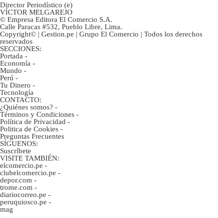
Director Periodístico (e)
VÍCTOR MELGAREJO
© Empresa Editora El Comercio S.A.
Calle Paracas #532, Pueblo Libre, Lima.
Copyright© | Gestion.pe | Grupo El Comercio | Todos los derechos
reservados
SECCIONES:
Portada
-
Economía
-
Mundo
-
Perú
-
Tu Dinero
-
Tecnología
CONTACTO:
¿Quiénes somos?
-
Términos y Condiciones
-
Política de Privacidad
-
Politica de Cookies
-
Preguntas Frecuentes
SÍGUENOS:
Suscríbete
VISITE TAMBIÉN:
elcomercio.pe
-
clubelcomercio.pe
-
depor.com
-
trome.com
-
diariocorreo.pe
-
peruquiosco.pe
-
mag