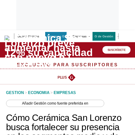
Últimas Noticias
Empresas G
Empresas
G de Gestión
Finanzas
Lo último
Peru Quiosco
SUSCRÍBETE
Portada
EXCLUSIVO PARA SUSCRIPTORES
Empresas
PLUS
G
Management & Empleo
GESTION
>
ECONOMIA
>
EMPRESAS
Economía
Añadir
Gestión
como fuente preferida en
Mercados
Cómo Cerámica San Lorenzo
Perú
busca fortalecer su presencia
Política