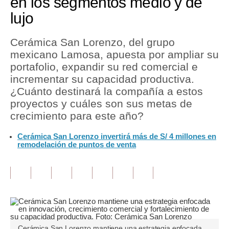
en los segmentos medio y de
lujo
Tu Dinero
Finanzas Personales
Cerámica San Lorenzo, del grupo
mexicano Lamosa, apuesta por ampliar su
Inmobiliarias
portafolio, expandir su red comercial e
incrementar su capacidad productiva.
Plus G
¿Cuánto destinará la compañía a estos
Opinión
proyectos y cuáles son sus metas de
crecimiento para este año?
Editorial
Cerámica San Lorenzo invertirá más de S/ 4 millones en
Pregunta de hoy
remodelación de puntos de venta
Blogs
Tendencias
Lujo
Viajes
Cerámica San Lorenzo mantiene una estrategia enfocada