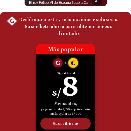
Momento histórico en Colombia: Abelardo de la Espriella prestó juramento y recibió la banda presidencial en la Arena USC de Cali, convirtiéndose oficialmente en el nuevo Presidente de la República para el periodo 2026-2030. Por primera vez en la historia reciente del país, la investidura presidencial se celebró fuera de Bogotá. ¿Qué opinas del inicio de este nuevo mandato constitucional? #DeLaEspriella #Colombia #PosesionPresidencial #Cali #Shorts 👉 Suscríbete y activa la campana para no perderte nuestro análisis diario. 🌎 Síguenos en nuestras redes sociales: 📌 Web oficial: https://gestion.pe/mundo/ 📌 LinkedIn: http://bit.ly/3HYIET0 📌 X (Twitter): http://bit.ly/4noZtX9 📌 TikTok: http://bit.ly/4evB6TO
El rey Felipe VI de España llegó a Cali para reunirse con el presidente electo de Colombia, Abelardo de la Espriella, horas antes de su histórica investidura presidencial. Un encuentro clave que refuerza las relaciones diplomáticas y bilaterales entre ambas naciones antes de la ceremonia oficial. ¿Qué opinas sobre el papel diplomático de España en la política latinoamericana? #FelipeVI #DeLaEspriella #Colombia #Espana #PoliticaInternacional #Shorts 👉 Suscríbete y activa la campana para no perderte nuestro análisis diario. 🌎 Síguenos en nuestras redes sociales: 📌 Web oficial: https://gestion.pe/mundo/ 📌 LinkedIn: http://bit.ly/3HYIET0 📌 X (Twitter): http://bit.ly/4noZtX9 📌 TikTok: http://bit.ly/4evB6TO