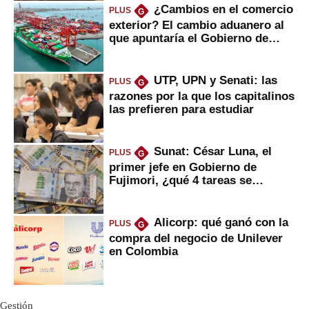
¿Cambios en el comercio
PLUS
G
exterior? El cambio aduanero al
que apuntaría el Gobierno de
Fujimori
UTP, UPN y Senati: las
PLUS
G
razones por la que los capitalinos
las prefieren para estudiar
Sunat: César Luna, el
PLUS
G
primer jefe en Gobierno de
Fujimori, ¿qué 4 tareas se
marcan urgentes?
Alicorp: qué ganó con la
PLUS
G
compra del negocio de Unilever
en Colombia
Gestión