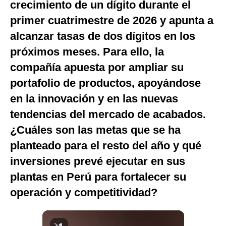
crecimiento de un dígito durante el
Notas Contratadas
primer cuatrimestre de 2026 y apunta a
Podcast
alcanzar tasas de dos dígitos en los
próximos meses. Para ello, la
Gestión TV
compañía apuesta por ampliar su
Videos
portafolio de productos, apoyándose
Fotogalerías
en la innovación y en las nuevas
tendencias del mercado de acabados.
¿Cuáles son las metas que se ha
gestion.pe
planteado para el resto del año y qué
¿quiénes
inversiones prevé ejecutar en sus
Somos?
plantas en Perú para fortalecer su
Términos
Y
operación y competitividad?
Condiciones
Política
De
Privacidad