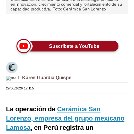
en innovación, crecimiento comercial y fortalecimiento de su
Moda
capacidad productiva. Foto: Cerámica San Lorenzo
Estilos
Únete a nuestro canal
Mundo
EEUU
Suscríbete a YouTube
México
España
Karen Guardia Quispe
Internacional
29/06/2026 12H15
Tecnología
Club del Suscriptor
La operación de
Cerámica San
Mix
Lorenzo, empresa del grupo mexicano
Lamosa
, en Perú registra un
G de Gestión