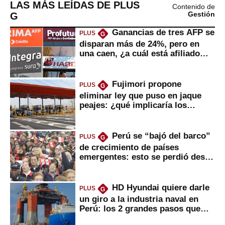
LAS MÁS LEÍDAS DE PLUS
Contenido de
G
Gestión
Ganancias de tres AFP se
PLUS
G
disparan más de 24%, pero en
una caen, ¿a cuál está afiliado
usted?
Fujimori propone
PLUS
G
eliminar ley que puso en jaque
peajes: ¿qué implicaría los
usuarios?
Perú se “bajó del barco”
PLUS
G
de crecimiento de países
emergentes: esto se perdió desde
2022
HD Hyundai quiere darle
PLUS
G
un giro a la industria naval en
Perú: los 2 grandes pasos que
daría