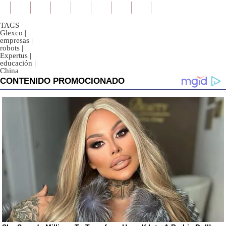
TAGS
Glexco
|
empresas
|
robots
|
Expertus
|
educación
|
China