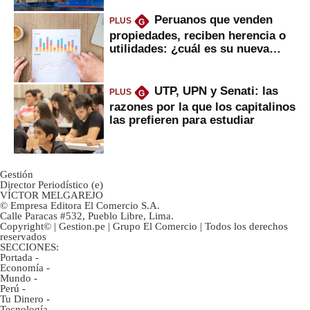
Peruanos que venden
PLUS
G
propiedades, reciben herencia o
utilidades: ¿cuál es su nueva
inversión clave?
UTP, UPN y Senati: las
PLUS
G
razones por la que los capitalinos
las prefieren para estudiar
Gestión
Director Periodístico (e)
VÍCTOR MELGAREJO
© Empresa Editora El Comercio S.A.
Calle Paracas #532, Pueblo Libre, Lima.
Copyright© | Gestion.pe | Grupo El Comercio | Todos los derechos
reservados
SECCIONES:
Portada
-
Economía
-
Mundo
-
Perú
-
Tu Dinero
-
Tecnología