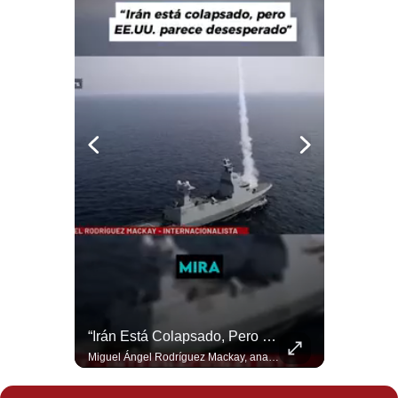
Politica
De
Cookies
Preguntas
Frecuentes
NOTICIAS DE ÚLTIMA HORA: EE.UU. Se Queda Sin Misiles En Medio Oriente
“Irán Está Colapsado, Pero EE.UU. Parece Desesperado” | #radar24
NOTICIAS DE ÚLTIMA HORA: 1️⃣ EE.UU.: Habría gastado casi el 80% de sus misiles más avanzados (THAAD), un factor clave en las decisiones de Donald Trump frente a Irán. 2️⃣ Argentina y Brasil: Tensión diplomática escala; Brasil solicita el regreso del embajador argentino tras fuertes declaraciones de Javier Milei. 3️⃣ México: Asesinan al influencer César Gastélum a balazos durante una transmisión en vivo en Culiacán, Sinaloa. 4️⃣ Alemania: Ataque con dron explosivo obliga a suspender el aeropuerto de Leipzig, punto logístico clave de la OTAN para enviar material a Ucrania. ¿Qué noticia te parece la más impactante del día? ¡Te leo en los comentarios! 👇 #EEUU #JavierMilei #CesarGastelum #Alemania #Noticias #UltimaHora #NoticiasDelDia 🚀 ¿Quieres entender el mundo sin ruido? Únete a nuestra comunidad y forma parte del cambio. #GestiónNewsroomLive #NoticiasGlobales #AnálisisGeopolítico #EconomíaMundial #IA #Geopolítica #LatinosEnUSA #NoticiasEnEspañol 👉 Suscríbete y activa la campana para no perderte nuestro análisis diario. 🌎 Síguenos en nuestras redes sociales: 📌 Web oficial: https://gestion.pe/mundo/ 📌 LinkedIn: http://bit.ly/3HYIET0 📌 X (Twitter): http://bit.ly/4noZtX9 📌 TikTok: http://bit.ly/4evB6TO
Miguel Ángel Rodríguez Mackay, analista internacional, sostiene que las negociaciones fueron impulsadas por Irán y no por Estados Unidos. Según su análisis, Teherán estaría debilitado militar y económicamente, aunque la narrativa internacional presenta a Trump como el líder desesperado por terminar una guerra que no puede ganar. #Geopolitica #Iran #DonaldTrump #RodriguezMackay #EEUU #NoticiasInternacionales #PoliticaInternacional #AnalisisGeopolitico #Shorts 👉 Suscríbete y activa la campana para no perderte nuestro análisis diario. 🌎 Síguenos en nuestras redes sociales: 📌 Web oficial: https://gestion.pe/mundo/ 📌 LinkedIn: http://bit.ly/3HYIET0 📌 X (Twitter): http://bit.ly/4noZtX9 📌 TikTok: http://bit.ly/4evB6TO