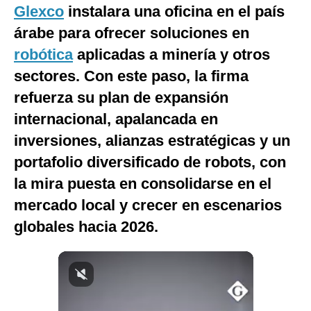
Glexco
instalara una oficina en el país
Notas Contratadas
árabe para ofrecer soluciones en
Podcast
robótica
aplicadas a minería y otros
Gestión TV
sectores. Con este paso, la firma
refuerza su plan de expansión
Videos
internacional, apalancada en
Fotogalerías
inversiones, alianzas estratégicas y un
portafolio diversificado de robots, con
la mira puesta en consolidarse en el
gestion.pe
mercado local y crecer en escenarios
¿quiénes
Somos?
globales hacia 2026.
Términos
Y
Condiciones
Política
De
Privacidad