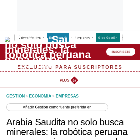
Últimas Noticias
Empresas G
Empresas
G de Gestión
Finanzas
Lo último
Peru Quiosco
SUSCRÍBETE
Portada
EXCLUSIVO PARA SUSCRIPTORES
Empresas
PLUS
G
Management & Empleo
GESTION
>
ECONOMIA
>
EMPRESAS
Economía
Añadir
Gestión
como fuente preferida en
Mercados
Arabia Saudita no solo busca
Perú
minerales: la robótica peruana
Política