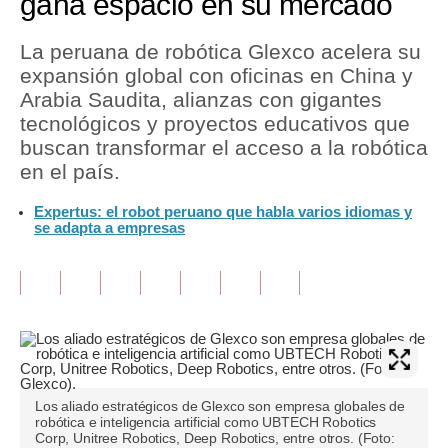
gana espacio en su mercado
Tu Dinero
La peruana de robótica Glexco acelera su
expansión global con oficinas en China y
Finanzas Personales
Arabia Saudita, alianzas con gigantes
Inmobiliarias
tecnológicos y proyectos educativos que
buscan transformar el acceso a la robótica
Plus G
en el país.
Opinión
Expertus: el robot peruano que habla varios idiomas y
se adapta a empresas
Editorial
Pregunta de hoy
Blogs
Tendencias
Lujo
Los aliado estratégicos de Glexco son empresa globales de
robótica e inteligencia artificial como UBTECH Robotics
Viajes
Corp, Unitree Robotics, Deep Robotics, entre otros. (Foto: