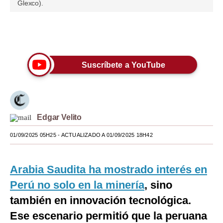
Glexco).
Moda
Estilos
Únete a nuestro canal
Mundo
Suscríbete a YouTube
EEUU
México
España
Edgar Velito
Internacional
01/09/2025 05H25
- ACTUALIZADO A 01/09/2025 18H42
Tecnología
Arabia Saudita ha mostrado interés en
Club del Suscriptor
Perú no solo en la minería
, sino
Mix
también en innovación tecnológica.
Ese escenario permitió que la peruana
G de Gestión