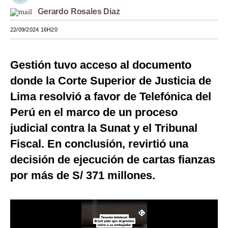
Gerardo Rosales Diaz
Moda
22/09/2024 16H20
Estilos
Mundo
Gestión tuvo acceso al documento
EEUU
donde la Corte Superior de Justicia de
Lima resolvió a favor de Telefónica del
México
Perú en el marco de un proceso
España
judicial contra la Sunat y el Tribunal
Internacional
Fiscal. En conclusión, revirtió una
decisión de ejecución de cartas fianzas
Tecnología
por más de S/ 371 millones.
Club del Suscriptor
Mix
G de Gestión