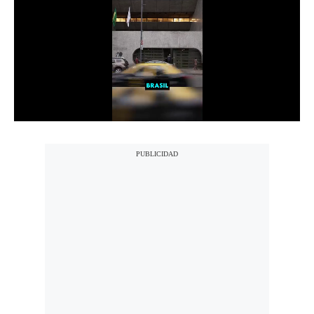
Notas Contratadas
Podcast
Gestión TV
Videos
Fotogalerías
gestion.pe
¿quiénes
Somos?
Términos
Y
Condiciones
Política
De
Privacidad