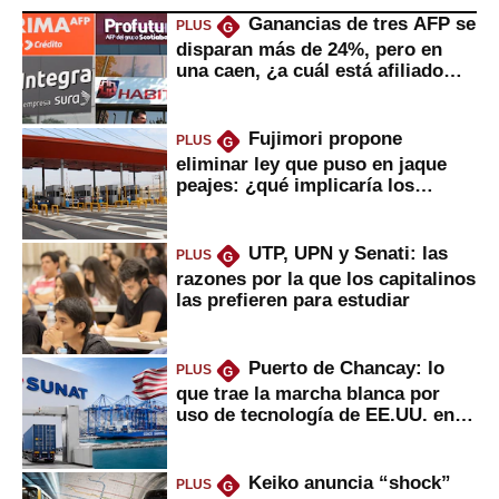
Ganancias de tres AFP se
PLUS
G
disparan más de 24%, pero en
una caen, ¿a cuál está afiliado
usted?
Fujimori propone
PLUS
G
eliminar ley que puso en jaque
peajes: ¿qué implicaría los
usuarios?
UTP, UPN y Senati: las
PLUS
G
razones por la que los capitalinos
las prefieren para estudiar
Puerto de Chancay: lo
PLUS
G
que trae la marcha blanca por
uso de tecnología de EE.UU. en
mercancías
Keiko anuncia “shock”
PLUS
G