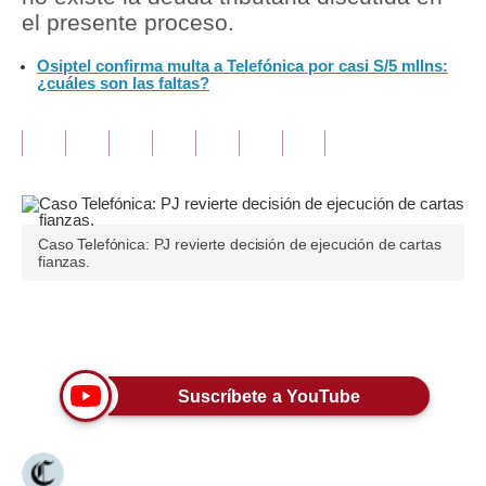
el presente proceso.
Tu Dinero
Osiptel confirma multa a Telefónica por casi S/5 mllns:
¿cuáles son las faltas?
Finanzas Personales
Inmobiliarias
Plus G
Opinión
Caso Telefónica: PJ revierte decisión de ejecución de cartas
Editorial
fianzas.
Pregunta de hoy
Únete a nuestro canal
Blogs
Tendencias
Suscríbete a YouTube
Lujo
Viajes