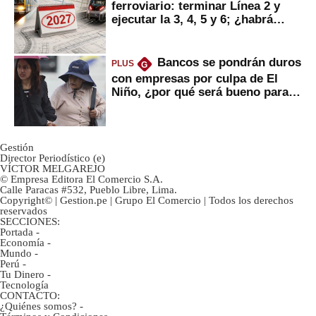
ferroviario: terminar Línea 2 y
ejecutar la 3, 4, 5 y 6; ¿habrá
avances?
Bancos se pondrán duros
PLUS
G
con empresas por culpa de El
Niño, ¿por qué será bueno para
ahorristas?
Gestión
Director Periodístico (e)
VÍCTOR MELGAREJO
© Empresa Editora El Comercio S.A.
Calle Paracas #532, Pueblo Libre, Lima.
Copyright© | Gestion.pe | Grupo El Comercio | Todos los derechos
reservados
SECCIONES:
Portada
-
Economía
-
Mundo
-
Perú
-
Tu Dinero
-
Tecnología
CONTACTO:
¿Quiénes somos?
-