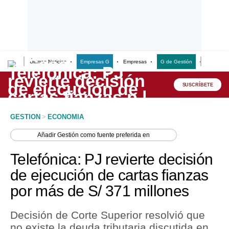
Últimas Noticias
Empresas G
Empresas
G de Gestión
Finanzas
Lo último
Peru Quiosco
SUSCRÍBETE
Portada
GESTION
>
ECONOMIA
Empresas
Añadir
Gestión
como fuente preferida en
Management & Empleo
Telefónica: PJ revierte decisión
Economía
de ejecución de cartas fianzas
por más de S/ 371 millones
Mercados
Perú
Decisión de Corte Superior resolvió que
no existe la deuda tributaria discutida en
Política