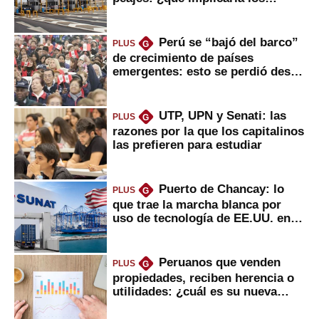
usuarios?
Perú se “bajó del barco”
PLUS
G
de crecimiento de países
emergentes: esto se perdió desde
2022
UTP, UPN y Senati: las
PLUS
G
razones por la que los capitalinos
las prefieren para estudiar
Puerto de Chancay: lo
PLUS
G
que trae la marcha blanca por
uso de tecnología de EE.UU. en
mercancías
Peruanos que venden
PLUS
G
propiedades, reciben herencia o
utilidades: ¿cuál es su nueva
inversión clave?