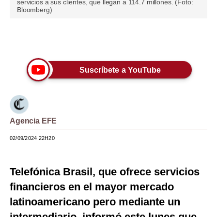
servicios a sus clientes, que llegan a 114.7 millones. (Foto:
Bloomberg)
Moda
Estilos
Únete a nuestro canal
Mundo
Suscríbete a YouTube
EEUU
México
España
Agencia EFE
Internacional
02/09/2024 22H20
Tecnología
Club del Suscriptor
Telefónica Brasil, que ofrece servicios
financieros en el mayor mercado
Mix
latinoamericano pero mediante un
G de Gestión
intermediario, informó este lunes que