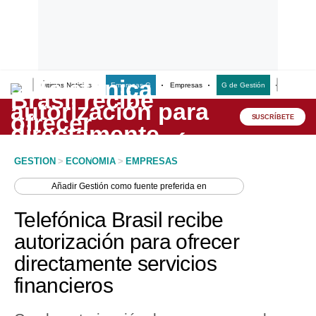
Últimas Noticias
Empresas G
Empresas
G de Gestión
Finanzas
Lo último
Peru Quiosco
SUSCRÍBETE
Portada
GESTION
>
ECONOMIA
>
EMPRESAS
Empresas
Añadir
Gestión
como fuente preferida en
Management & Empleo
Telefónica Brasil recibe
Economía
autorización para ofrecer
directamente servicios
Mercados
financieros
Perú
Política