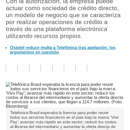
Con la autorización, la empresa puede
actuar como sociedad de crédito directo,
Tu Dinero
un modelo de negocio que se caracteriza
por realizar operaciones de crédito a
Finanzas Personales
través de una plataforma electrónica
Inmobiliarias
utilizando recursos propios.
Plus G
Osiptel reduce multa a Telefónica tras apelación: los
argumentos en cuestión
Opinión
Editorial
Pregunta de hoy
Blogs
Tendencias
Telefónica Brasil esperaba la licencia para poder reunir
Lujo
todos sus servicios financieros en el país bajo la marca ‘Vivo
Pay’; avanzar más rápido en este sector; reducir los costos
al librarse del intermediario y aumentar la oferta directa de
Viajes