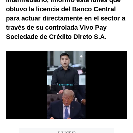
Notas Contratadas
obtuvo la licencia del Banco Central
para actuar directamente en el sector a
Podcast
través de su controlada Vivo Pay
Gestión TV
Sociedade de Crédito Direto S.A.
Videos
Fotogalerías
gestion.pe
¿quiénes
Somos?
Términos
Y
Condiciones
Política
De
Privacidad