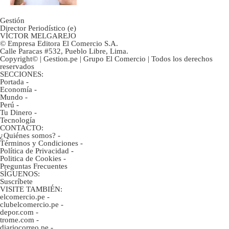
Gestión
Director Periodístico (e)
VÍCTOR MELGAREJO
© Empresa Editora El Comercio S.A.
Calle Paracas #532, Pueblo Libre, Lima.
Copyright© | Gestion.pe | Grupo El Comercio | Todos los derechos
reservados
SECCIONES:
Portada
-
Economía
-
Mundo
-
Perú
-
Tu Dinero
-
Tecnología
CONTACTO:
¿Quiénes somos?
-
Términos y Condiciones
-
Política de Privacidad
-
Politica de Cookies
-
Preguntas Frecuentes
SÍGUENOS:
Suscríbete
VISITE TAMBIÉN:
elcomercio.pe
-
clubelcomercio.pe
-
depor.com
-
trome.com
-
diariocorreo.pe
-