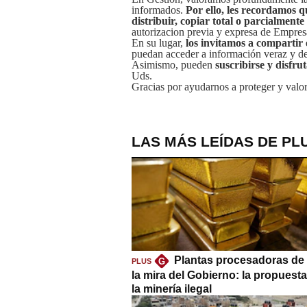
informados.
Por ello, les recordamos q
distribuir, copiar total o parcialmente
autorizacion previa y expresa de Empre
En su lugar,
los invitamos a compartir 
puedan acceder a información veraz y de 
Asimismo, pueden
suscribirse y disfru
Uds.
Gracias por ayudarnos a proteger y valor
LAS MÁS LEÍDAS DE PL
Plantas procesadoras de 
G
PLUS
la mira del Gobierno: la propuest
la minería ilegal