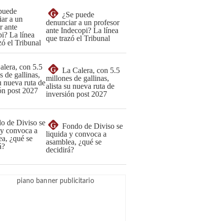
G
¿Se puede
denunciar a un profesor
ante Indecopi? La línea
que trazó el Tribunal
G
La Calera, con 5.5
millones de gallinas,
alista su nueva ruta de
inversión post 2027
G
Fondo de Diviso se
liquida y convoca a
asamblea, ¿qué se
decidirá?