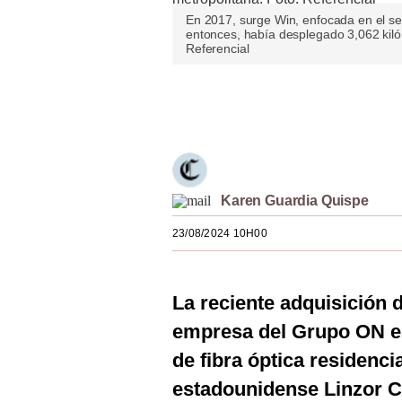
Estilos
En 2017, surge Win, enfocada en el sect
entonces, había desplegado 3,062 kilóm
Referencial
Mundo
EEUU
Únete a nuestro canal
México
España
Internacional
Karen Guardia Quispe
Tecnología
23/08/2024 10H00
Club del Suscriptor
La reciente adquisición 
Mix
empresa del Grupo ON esp
G de Gestión
de fibra óptica residenci
Notas Contratadas
estadounidense Linzor Ca