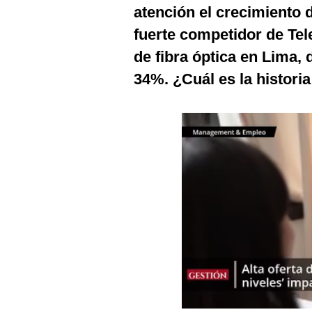
Podcast
atención el crecimiento
fuerte competidor de Tele
Gestión TV
de fibra óptica en Lima, 
Videos
34%. ¿Cuál es la histori
Fotogalerías
gestion.pe
¿quiénes
Somos?
Términos
Y
Condiciones
Política
De
Privacidad
Politica