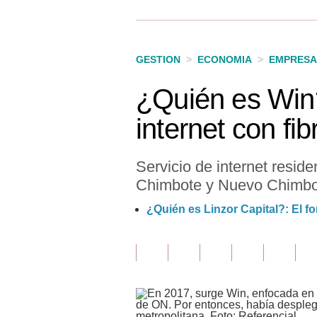
Finanzas Personales
Inmobiliarias
GESTION
>
ECONOMIA
>
EMPRESA
Plus G
¿Quién es Win?
Opinión
internet con fib
Editorial
Pregunta de hoy
Servicio de internet resid
Chimbote y Nuevo Chimbot
Blogs
¿Quién es Linzor Capital?: El fo
Tendencias
Lujo
Viajes
Moda