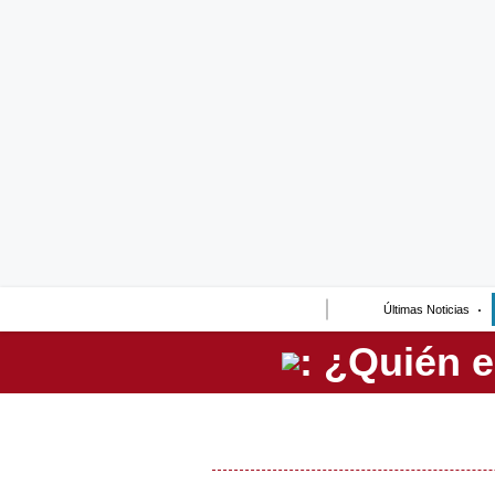
Lo último
Peru Quiosco
Portada
Empresas
Management & Empleo
Economía
Últimas Noticias
Mercados
Perú
Política
Tu Dinero