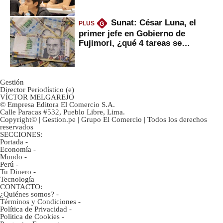
Sunat: César Luna, el
PLUS
G
primer jefe en Gobierno de
Fujimori, ¿qué 4 tareas se
marcan urgentes?
Gestión
Director Periodístico (e)
VÍCTOR MELGAREJO
© Empresa Editora El Comercio S.A.
Calle Paracas #532, Pueblo Libre, Lima.
Copyright© | Gestion.pe | Grupo El Comercio | Todos los derechos
reservados
SECCIONES:
Portada
-
Economía
-
Mundo
-
Perú
-
Tu Dinero
-
Tecnología
CONTACTO:
¿Quiénes somos?
-
Términos y Condiciones
-
Política de Privacidad
-
Politica de Cookies
-