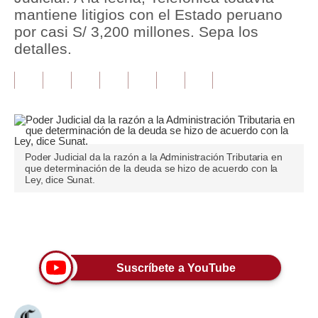
mantiene litigios con el Estado peruano
Tu Dinero
por casi S/ 3,200 millones. Sepa los
detalles.
Finanzas Personales
Inmobiliarias
Plus G
Opinión
Poder Judicial da la razón a la Administración Tributaria en
que determinación de la deuda se hizo de acuerdo con la
Editorial
Ley, dice Sunat.
Pregunta de hoy
Únete a nuestro canal
Blogs
Tendencias
Suscríbete a YouTube
Lujo
Viajes