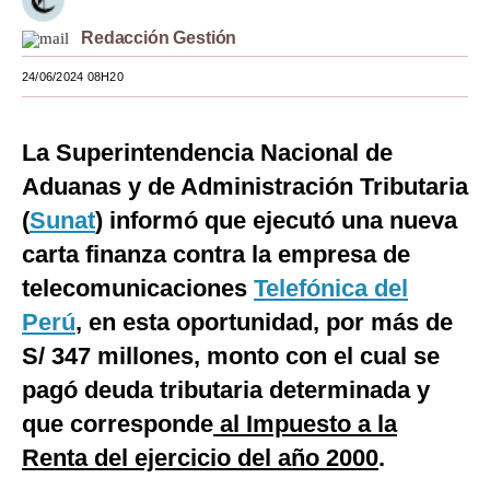
Moda
Redacción Gestión
Estilos
24/06/2024 08H20
Mundo
La Superintendencia Nacional de
EEUU
Aduanas y de Administración Tributaria
México
(
Sunat
) informó que ejecutó una nueva
carta finanza contra la empresa de
España
telecomunicaciones
Telefónica del
Internacional
Perú
, en esta oportunidad, por más de
Tecnología
S/ 347 millones, monto con el cual se
Club del Suscriptor
pagó deuda tributaria determinada y
que corresponde
al Impuesto a la
Mix
Renta del ejercicio del año 2000
.
G de Gestión