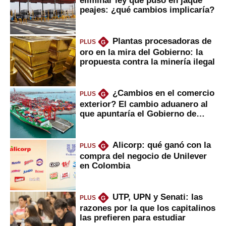
eliminar ley que puso en jaque
peajes: ¿qué cambios implicaría?
Plantas procesadoras de
PLUS
G
oro en la mira del Gobierno: la
propuesta contra la minería ilegal
¿Cambios en el comercio
PLUS
G
exterior? El cambio aduanero al
que apuntaría el Gobierno de
Fujimori
Alicorp: qué ganó con la
PLUS
G
compra del negocio de Unilever
en Colombia
UTP, UPN y Senati: las
PLUS
G
razones por la que los capitalinos
las prefieren para estudiar