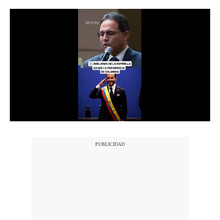
Notas Contratadas
Podcast
Gestión TV
Videos
Fotogalerías
gestion.pe
¿quiénes
Somos?
Términos
Y
Condiciones
Política
De
Privacidad