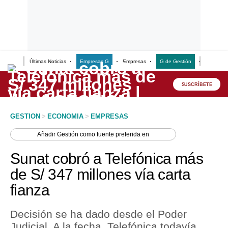
Últimas Noticias
Empresas G
Empresas
G de Gestión
Finanzas
Lo último
Peru Quiosco
SUSCRÍBETE
Portada
GESTION
>
ECONOMIA
>
EMPRESAS
Empresas
Añadir
Gestión
como fuente preferida en
Management & Empleo
Sunat cobró a Telefónica más
Economía
de S/ 347 millones vía carta
fianza
Mercados
Perú
Decisión se ha dado desde el Poder
Judicial. A la fecha, Telefónica todavía
Política