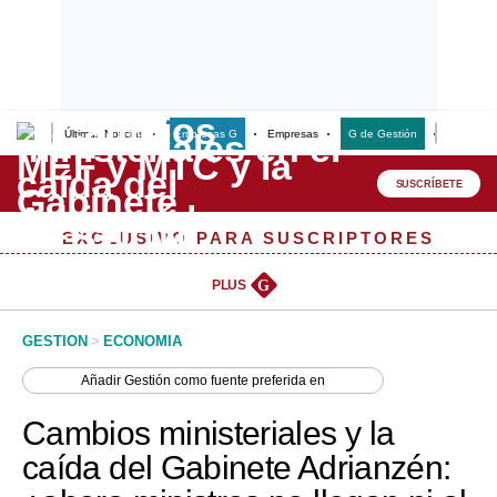
Últimas Noticias
Empresas G
Empresas
G de Gestión
Finanzas
Lo último
Peru Quiosco
SUSCRÍBETE
Portada
EXCLUSIVO PARA SUSCRIPTORES
Empresas
PLUS
G
Management & Empleo
GESTION
>
ECONOMIA
Economía
Añadir
Gestión
como fuente preferida en
Mercados
Cambios ministeriales y la
Perú
caída del Gabinete Adrianzén:
Política