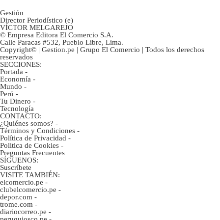
Gestión
Director Periodístico (e)
VÍCTOR MELGAREJO
© Empresa Editora El Comercio S.A.
Calle Paracas #532, Pueblo Libre, Lima.
Copyright© | Gestion.pe | Grupo El Comercio | Todos los derechos
reservados
SECCIONES:
Portada
-
Economía
-
Mundo
-
Perú
-
Tu Dinero
-
Tecnología
CONTACTO:
¿Quiénes somos?
-
Términos y Condiciones
-
Política de Privacidad
-
Politica de Cookies
-
Preguntas Frecuentes
SÍGUENOS:
Suscríbete
VISITE TAMBIÉN:
elcomercio.pe
-
clubelcomercio.pe
-
depor.com
-
trome.com
-
diariocorreo.pe
-
peruquiosco.pe
-