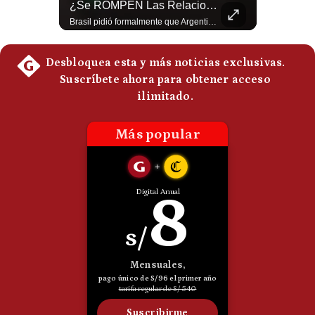
El FRACASO Militar Más Caro De Medio Oriente | #radar24
¿Se ROMPEN Las Relaciones Entre Brasil Y Argentina? | Gestión Mundo
Politica
El internacionalista Roberto Heimovits señaló que Arabia Saudita posee armamento avanzado comprado por decenas de miles de millones de dólares. Sin embargo, recuerda que combatió durante siete años contra los hutíes sin conseguir derrotarlos, pese a la enorme diferencia de poder militar. #ArabiaSaudita #Hutíes #RobertoHeimovits #Geopolítica #Guerra #NoticiasInternacionales #Shorts 👉 Suscríbete y activa la campana para no perderte nuestro análisis diario. 🌎 Síguenos en nuestras redes sociales: 📌 Web oficial: https://gestion.pe/mundo/ 📌 LinkedIn: http://bit.ly/3HYIET0 📌 X (Twitter): http://bit.ly/4noZtX9 📌 TikTok: http://bit.ly/4evB6TO
Brasil pidió formalmente que Argentina retire a su embajador tras los cruces verbales entre Javier Milei y Lula da Silva. La crisis bilateral alcanza su punto más crítico en años. #PoliticaLatinoamericana #CrisisDiplomatica #MileiVsLula #BuenosAires #NoticiasDeHoy #Shorts 👉 Suscríbete y activa la campana para no perderte nuestro análisis diario. 🌎 Síguenos en nuestras redes sociales: 📌 Web oficial: https://gestion.pe/mundo/ 📌 LinkedIn: http://bit.ly/3HYIET0 📌 X (Twitter): http://bit.ly/4noZtX9 📌 TikTok: http://bit.ly/4evB6TO
De
Cookies
Preguntas
Frecuentes