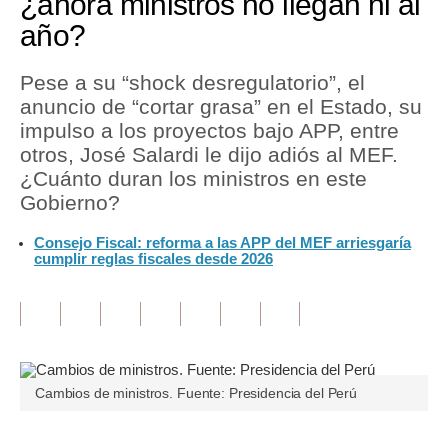
¿ahora ministros no llegan ni al
año?
Tu Dinero
Finanzas Personales
Pese a su “shock desregulatorio”, el
anuncio de “cortar grasa” en el Estado, su
Inmobiliarias
impulso a los proyectos bajo APP, entre
otros, José Salardi le dijo adiós al MEF.
Plus G
¿Cuánto duran los ministros en este
Opinión
Gobierno?
Editorial
Consejo Fiscal: reforma a las APP del MEF arriesgaría
cumplir reglas fiscales desde 2026
Pregunta de hoy
Blogs
Tendencias
Cambios de ministros. Fuente: Presidencia del Perú
Lujo
Viajes