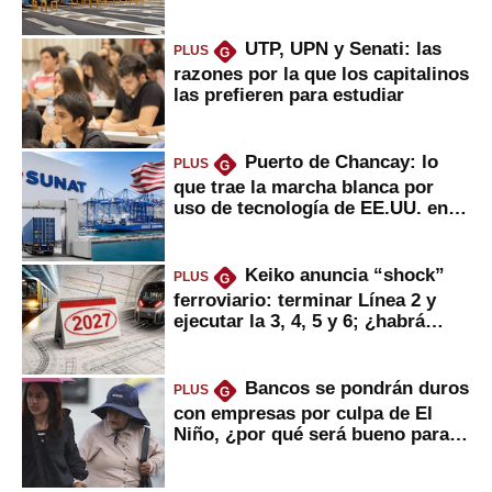
usuarios?
UTP, UPN y Senati: las
PLUS
G
razones por la que los capitalinos
las prefieren para estudiar
Puerto de Chancay: lo
PLUS
G
que trae la marcha blanca por
uso de tecnología de EE.UU. en
mercancías
Keiko anuncia “shock”
PLUS
G
ferroviario: terminar Línea 2 y
ejecutar la 3, 4, 5 y 6; ¿habrá
avances?
Bancos se pondrán duros
PLUS
G
con empresas por culpa de El
Niño, ¿por qué será bueno para
ahorristas?