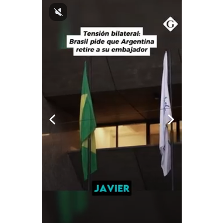
Notas Contratadas
Podcast
Gestión TV
Videos
Fotogalerías
gestion.pe
¿quiénes
Somos?
Términos
Y
Condiciones
Política
De
Privacidad