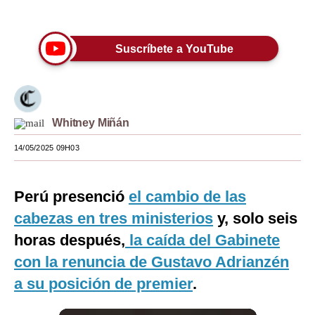
Únete a nuestro canal
Moda
Suscríbete a YouTube
Estilos
Mundo
EEUU
Whitney Miñán
México
14/05/2025 09H03
España
Internacional
Perú presenció
el cambio de las
cabezas en tres ministerios
y, solo seis
Tecnología
horas después,
la caída del Gabinete
Club del Suscriptor
con la renuncia de Gustavo Adrianzén
Mix
a su posición de premier
.
G de Gestión