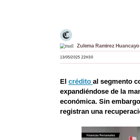
Estilos
Únete a nuestro canal
Mundo
EEUU
México
Zulema Ramirez Huancayo
España
13/05/2025 22H30
Internacional
El
crédito
al segmento c
Tecnología
expandiéndose de la mano
Club del Suscriptor
económica. Sin embargo,
Mix
registran una recuperaci
G de Gestión
Notas Contratadas