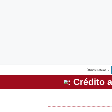
Lo último
Peru Quiosco
Portada
Empresas
Management & Empleo
Economía
Últimas Noticias
Mercados
Perú
Política
Tu Dinero