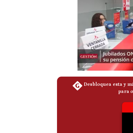
Podcast
Gestión TV
Videos
Fotogalerías
gestion.pe
¿quiénes
Somos?
Términos
Y
Condiciones
Política
De
Privacidad
Politica