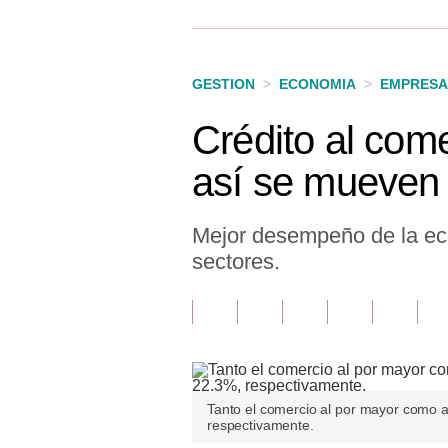
Finanzas Personales
Inmobiliarias
GESTION
>
ECONOMIA
>
EMPRESA
Plus G
Crédito al come
Opinión
así se mueven
Editorial
Pregunta de hoy
Mejor desempeño de la eco
sectores.
Blogs
Tendencias
Lujo
Viajes
Tanto el comercio al por mayor como 
respectivamente.
Moda