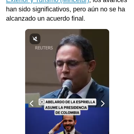
Notas Contratadas
han sido significativos, pero aún no se ha
alcanzado un acuerdo final.
Podcast
Gestión TV
Videos
Fotogalerías
gestion.pe
¿quiénes
Somos?
Términos
Y
Condiciones
Política
De
Privacidad