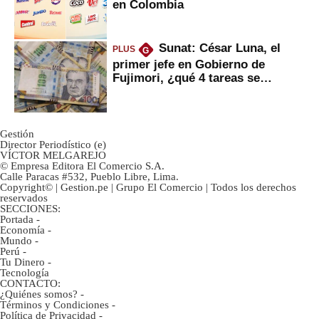
en Colombia
Sunat: César Luna, el
PLUS
G
primer jefe en Gobierno de
Fujimori, ¿qué 4 tareas se
marcan urgentes?
Gestión
Director Periodístico (e)
VÍCTOR MELGAREJO
© Empresa Editora El Comercio S.A.
Calle Paracas #532, Pueblo Libre, Lima.
Copyright© | Gestion.pe | Grupo El Comercio | Todos los derechos
reservados
SECCIONES:
Portada
-
Economía
-
Mundo
-
Perú
-
Tu Dinero
-
Tecnología
CONTACTO:
¿Quiénes somos?
-
Términos y Condiciones
-
Política de Privacidad
-