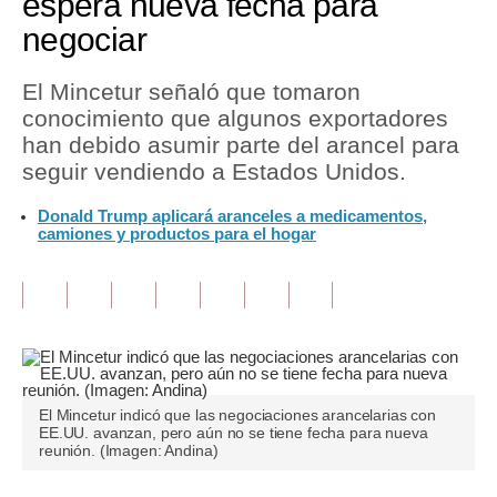
espera nueva fecha para
negociar
Tu Dinero
Finanzas Personales
El Mincetur señaló que tomaron
conocimiento que algunos exportadores
Inmobiliarias
han debido asumir parte del arancel para
seguir vendiendo a Estados Unidos.
Plus G
Donald Trump aplicará aranceles a medicamentos,
Opinión
camiones y productos para el hogar
Editorial
Pregunta de hoy
Blogs
Tendencias
El Mincetur indicó que las negociaciones arancelarias con
EE.UU. avanzan, pero aún no se tiene fecha para nueva
Lujo
reunión. (Imagen: Andina)
Viajes