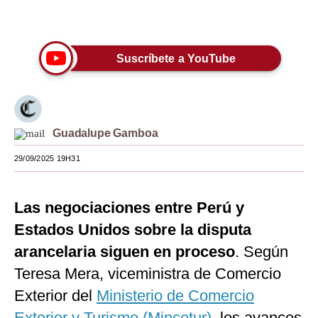
Únete a nuestro canal
Moda
Estilos
Suscríbete a YouTube
Mundo
EEUU
Guadalupe Gamboa
México
29/09/2025 19H31
España
Internacional
Las negociaciones entre Perú y
Tecnología
Estados Unidos sobre la disputa
Club del Suscriptor
arancelaria siguen en proceso
. Según
Teresa Mera, viceministra de Comercio
Mix
Exterior del
Ministerio de Comercio
G de Gestión
Exterior y Turismo (Mincetur)
, los avances