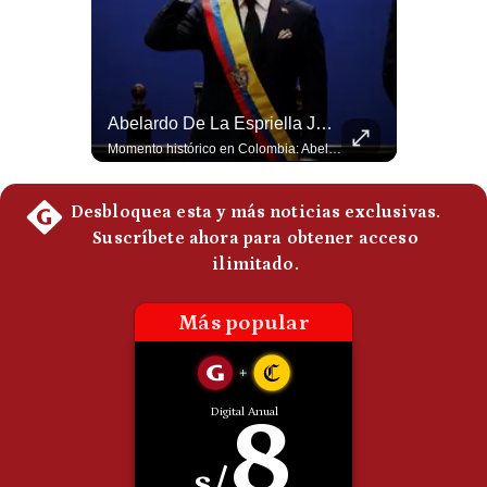
Politica
De
Cookies
Preguntas
Frecuentes
¿Por Qué EE.UU. Necesita Desesperadamente Al Golfo? | Gestión Mundo
Abelardo De La Espriella Juramenta Como Nuevo Presidente | Gestión Mundo
Esteban Silva, politólogo internacional, explica que Estados Unidos necesita el apoyo territorial y marítimo de sus aliados del Golfo para operar cerca de Irán. Según su análisis, Teherán busca amenazar su estabilidad energética y económica para que estos gobiernos presionen a Washington y lo obliguen a negociar. #Iran #EEUU #Geopolitica #NoticiasInternacionales #Shorts 👉 Suscríbete y activa la campana para no perderte nuestro análisis diario. 🌎 Síguenos en nuestras redes sociales: 📌 Web oficial: https://gestion.pe/mundo/ 📌 LinkedIn: http://bit.ly/3HYIET0 📌 X (Twitter): http://bit.ly/4noZtX9 📌 TikTok: http://bit.ly/4evB6TO
Momento histórico en Colombia: Abelardo de la Espriella prestó juramento y recibió la banda presidencial en la Arena USC de Cali, convirtiéndose oficialmente en el nuevo Presidente de la República para el periodo 2026-2030. Por primera vez en la historia reciente del país, la investidura presidencial se celebró fuera de Bogotá. ¿Qué opinas del inicio de este nuevo mandato constitucional? #DeLaEspriella #Colombia #PosesionPresidencial #Cali #Shorts 👉 Suscríbete y activa la campana para no perderte nuestro análisis diario. 🌎 Síguenos en nuestras redes sociales: 📌 Web oficial: https://gestion.pe/mundo/ 📌 LinkedIn: http://bit.ly/3HYIET0 📌 X (Twitter): http://bit.ly/4noZtX9 📌 TikTok: http://bit.ly/4evB6TO