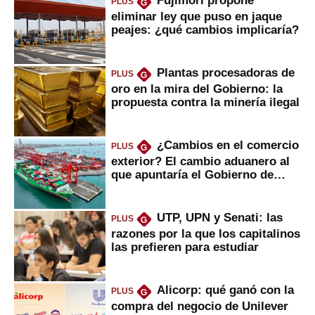
Fujimori propone
PLUS
G
eliminar ley que puso en jaque
peajes: ¿qué cambios implicaría?
Plantas procesadoras de
PLUS
G
oro en la mira del Gobierno: la
propuesta contra la minería ilegal
¿Cambios en el comercio
PLUS
G
exterior? El cambio aduanero al
que apuntaría el Gobierno de
Fujimori
UTP, UPN y Senati: las
PLUS
G
razones por la que los capitalinos
las prefieren para estudiar
Alicorp: qué ganó con la
PLUS
G
compra del negocio de Unilever