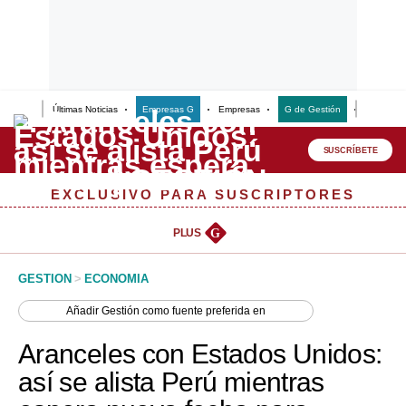
Últimas Noticias
Empresas G
Empresas
G de Gestión
Finanzas
Lo último
Peru Quiosco
SUSCRÍBETE
Portada
EXCLUSIVO PARA SUSCRIPTORES
Empresas
PLUS
G
Management & Empleo
GESTION
>
ECONOMIA
Economía
Añadir
Gestión
como fuente preferida en
Mercados
Aranceles con Estados Unidos:
Perú
así se alista Perú mientras
Política