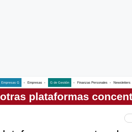
Empresas G
Empresas
G de Gestión
Finanzas Personales
Newsletters