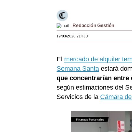
Estilos
Mundo
Redacción Gestión
EEUU
19/03/2026 21H30
México
España
El
mercado de alquiler te
Internacional
Semana Santa
estará dom
Tecnología
que concentrarían entre 
según estimaciones del S
Club del Suscriptor
Servicios de la
Cámara de
Mix
G de Gestión
Notas Contratadas