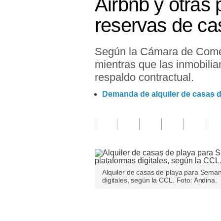
Airbnb y otras
Finanzas Personales
reservas de c
Inmobiliarias
Según la Cámara de Comerc
Plus G
mientras que las inmobili
Opinión
respaldo contractual.
Editorial
Demanda de alquiler de casas d
Pregunta de hoy
Blogs
Tendencias
Lujo
Alquiler de casas de playa para Sem
digitales, según la CCL. Foto: Andina.
Viajes
Únete a nuestro canal
Moda