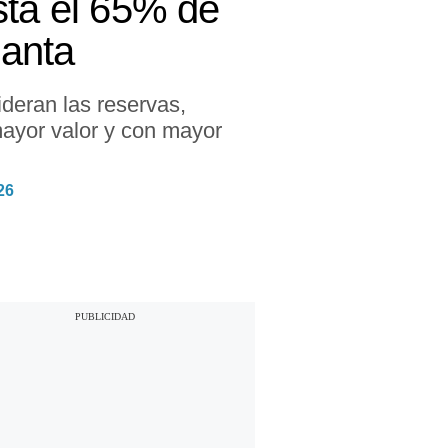
sta el 65% de
Santa
deran las reservas,
mayor valor y con mayor
26