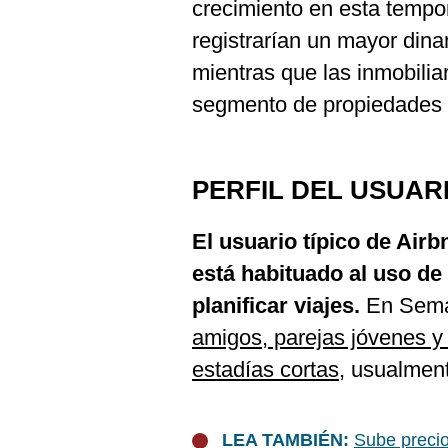
crecimiento en esta tempor
registrarían un mayor din
mientras que las inmobilia
segmento de propiedades p
PERFIL DEL USUAR
El usuario típico de Airb
está habituado al uso de
planificar viajes.
En Sema
amigos, parejas jóvenes y
estadías cortas
, usualment
LEA TAMBIÉN:
Sube precio