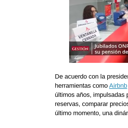
Podcast
Gestión TV
Videos
Fotogalerías
gestion.pe
¿quiénes
De acuerdo con la presiden
Somos?
herramientas como
Airbnb
Términos
Y
últimos años, impulsadas p
Condiciones
reservas, comparar precios
Política
De
último momento, una dinámi
Privacidad
Politica