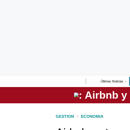
Lo último
Peru Quiosco
Portada
Empresas
Management & Empleo
Economía
Últimas Noticias
Mercados
Perú
Política
GESTION
>
ECONOMIA
Tu Dinero