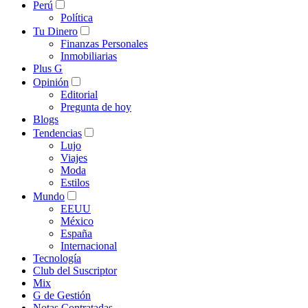
Perú
Política
Tu Dinero
Finanzas Personales
Inmobiliarias
Plus G
Opinión
Editorial
Pregunta de hoy
Blogs
Tendencias
Lujo
Viajes
Moda
Estilos
Mundo
EEUU
México
España
Internacional
Tecnología
Club del Suscriptor
Mix
G de Gestión
Notas Contratadas