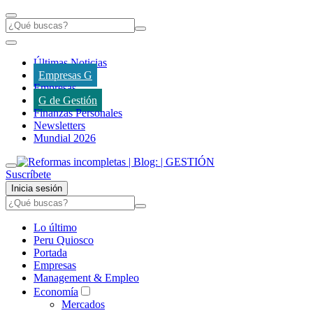
Últimas Noticias
Empresas G
Empresas
G de Gestión
Finanzas Personales
Newsletters
Mundial 2026
Suscríbete
Inicia sesión
Lo último
Peru Quiosco
Portada
Empresas
Management & Empleo
Economía
Mercados