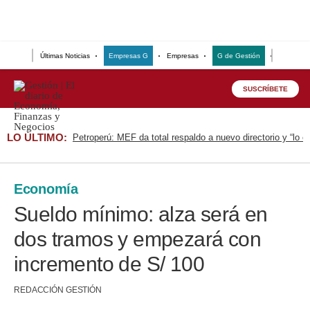
Últimas Noticias
Empresas G
Empresas
G de Gestión
Finanzas
Lo último
SUSCRÍBETE
Peru Quiosco
LO ÚLTIMO:
Petroperú: MEF da total respaldo a nuevo directorio y “lo 
Portada
Empresas
Economía
Management & Empleo
Sueldo mínimo: alza será en
Economía
dos tramos y empezará con
Mercados
incremento de S/ 100
Perú
REDACCIÓN GESTIÓN
Política