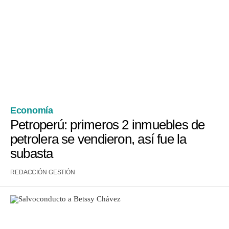
Moda
Estilos
Mundo
EEUU
México
Economía
España
Petroperú: primeros 2 inmuebles de
petrolera se vendieron, así fue la
Internacional
subasta
Tecnología
REDACCIÓN GESTIÓN
Club del Suscriptor
Mix
G de Gestión