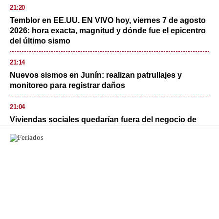
21:20
Temblor en EE.UU. EN VIVO hoy, viernes 7 de agosto
2026: hora exacta, magnitud y dónde fue el epicentro
del último sismo
21:14
Nuevos sismos en Junín: realizan patrullajes y
monitoreo para registrar daños
21:04
Viviendas sociales quedarían fuera del negocio de
alquiler: la propuesta del gobierno
21:03
Un niño muerto cada día: al menos 300 fallecidos en
Gaza desde alto al fuego, según Unicef
21:02
Designan a Carlos Salazar como viceministro de
Políticas y Evaluación Social del Midis