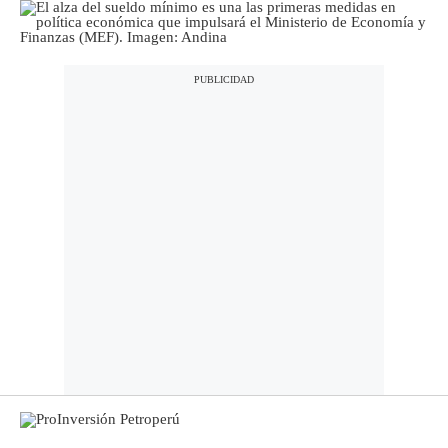
Tu Dinero
Finanzas Personales
Inmobiliarias
Plus G
Opinión
Editorial
Pregunta de hoy
Blogs
Tendencias
Lujo
Viajes