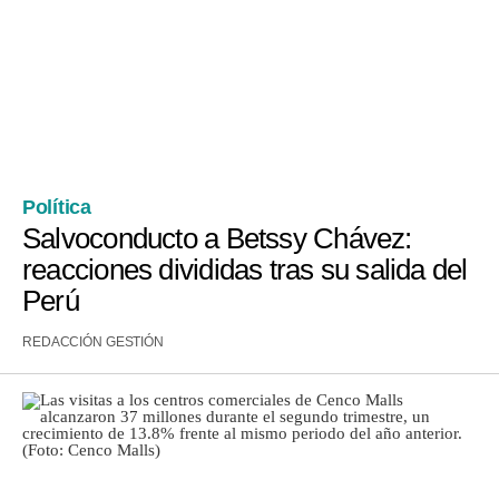
Notas Contratadas
Podcast
Gestión TV
Videos
Fotogalerías
Política
Salvoconducto a Betssy Chávez:
reacciones divididas tras su salida del
Perú
gestion.pe
¿quiénes
REDACCIÓN GESTIÓN
Somos?
Términos
Y
Condiciones
Política
De
Privacidad