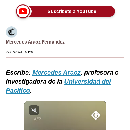
Moda
Suscríbete a YouTube
Estilos
Mundo
Mercedes Araoz Fernández
EEUU
29/07/2024 15H20
México
España
Escribe:
Mercedes Araoz
, profesora e
Internacional
investigadora de la
Universidad del
Pacífico
.
Tecnología
Club del Suscriptor
Mix
G de Gestión