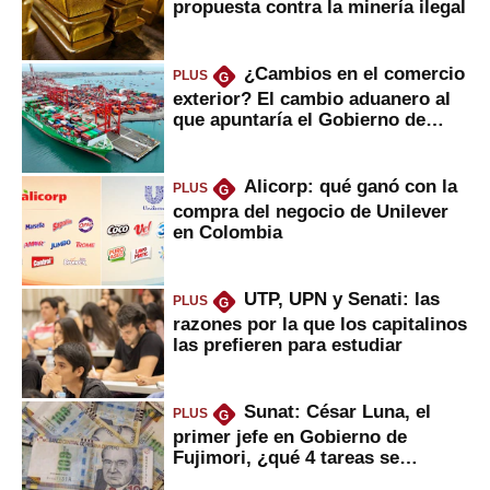
propuesta contra la minería ilegal
¿Cambios en el comercio
PLUS
G
exterior? El cambio aduanero al
que apuntaría el Gobierno de
Fujimori
Alicorp: qué ganó con la
PLUS
G
compra del negocio de Unilever
en Colombia
UTP, UPN y Senati: las
PLUS
G
razones por la que los capitalinos
las prefieren para estudiar
Sunat: César Luna, el
PLUS
G
primer jefe en Gobierno de
Fujimori, ¿qué 4 tareas se
marcan urgentes?