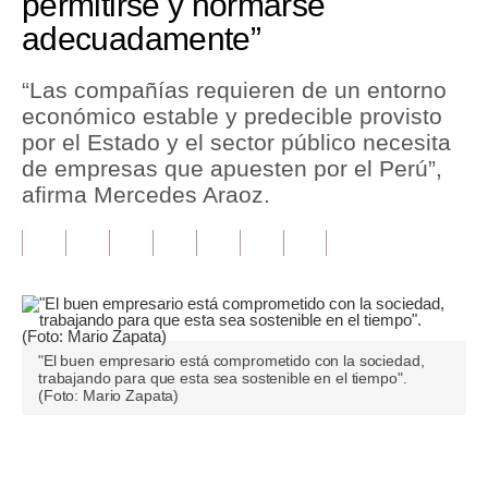
permitirse y normarse
adecuadamente”
Tu Dinero
Finanzas Personales
“Las compañías requieren de un entorno
económico estable y predecible provisto
Inmobiliarias
por el Estado y el sector público necesita
de empresas que apuesten por el Perú”,
Plus G
afirma Mercedes Araoz.
Opinión
Editorial
Pregunta de hoy
Blogs
"El buen empresario está comprometido con la sociedad,
trabajando para que esta sea sostenible en el tiempo".
Tendencias
(Foto: Mario Zapata)
Lujo
Únete a nuestro canal
Viajes