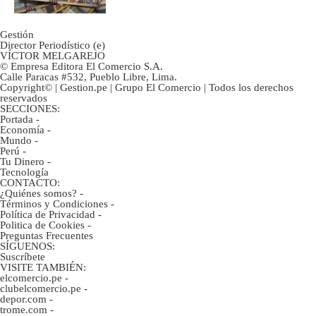
Gestión
Director Periodístico (e)
VÍCTOR MELGAREJO
© Empresa Editora El Comercio S.A.
Calle Paracas #532, Pueblo Libre, Lima.
Copyright© | Gestion.pe | Grupo El Comercio | Todos los derechos
reservados
SECCIONES:
Portada
-
Economía
-
Mundo
-
Perú
-
Tu Dinero
-
Tecnología
CONTACTO:
¿Quiénes somos?
-
Términos y Condiciones
-
Política de Privacidad
-
Politica de Cookies
-
Preguntas Frecuentes
SÍGUENOS:
Suscríbete
VISITE TAMBIÉN:
elcomercio.pe
-
clubelcomercio.pe
-
depor.com
-
trome.com
-