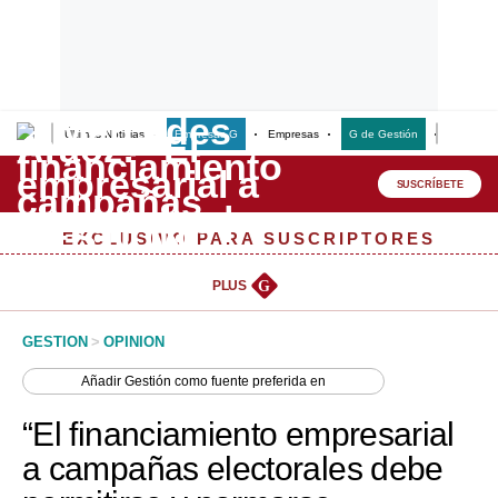
Últimas Noticias
Empresas G
Empresas
G de Gestión
Finanzas
Lo último
Peru Quiosco
SUSCRÍBETE
Portada
EXCLUSIVO PARA SUSCRIPTORES
Empresas
PLUS
G
Management & Empleo
GESTION
>
OPINION
Economía
Añadir
Gestión
como fuente preferida en
Mercados
“El financiamiento empresarial
Perú
a campañas electorales debe
Política