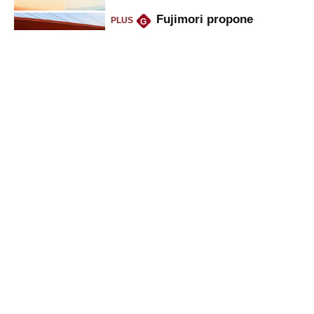
Fujimori propone
PLUS
G
eliminar ley que puso en jaque
peajes: ¿qué cambios implicaría?
Oliver Stark regresa a
PLUS
G
Petroperú: lo que dice el ministro
del Minem sobre la petrolera
Viviendas sociales
PLUS
G
quedarían fuera del negocio de
alquiler: la propuesta del
gobierno
Gestión
Director Periodístico (e)
VÍCTOR MELGAREJO
© Empresa Editora El Comercio S.A.
Calle Paracas #532, Pueblo Libre, Lima.
Copyright© | Gestion.pe | Grupo El Comercio | Todos los derechos
reservados