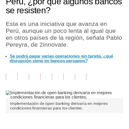
Perú, ¿por qué algunos bancos
se resisten?
Tu Dinero
Finanzas Personales
Esta es una iniciativa que avanza en
Perú, aunque un poco lenta al igual que
Inmobiliarias
en otros países de la región, señala Pablo
Pereyra, de 2innovate.
Plus G
Se podrá pagar varias operaciones sin tarjeta, ¿qué
Opinión
disrupción viene en bancos peruanos?
Editorial
Pregunta de hoy
Blogs
Tendencias
Implementación de open banking derivaría en mejores
condiciones financieras para los clientes.
Lujo
Viajes
Únete a nuestro canal