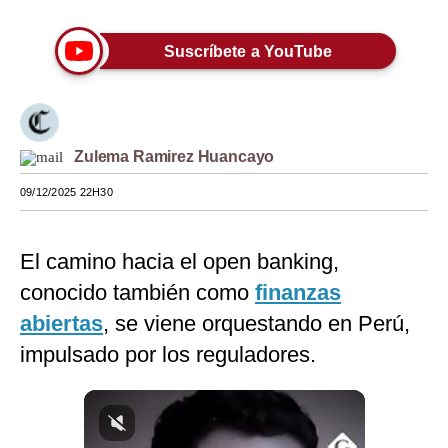
Moda
Suscríbete a YouTube
Estilos
Mundo
EEUU
Zulema Ramirez Huancayo
México
09/12/2025 22H30
España
El camino hacia el open banking,
Internacional
conocido también como
finanzas
Tecnología
abiertas
, se viene orquestando en Perú,
Club del Suscriptor
impulsado por los reguladores.
Mix
G de Gestión