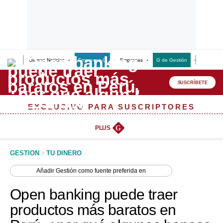
Últimas Noticias
Empresas G
Empresas
G de Gestión
Finanzas
Lo último
Peru Quiosco
SUSCRÍBETE
Portada
EXCLUSIVO PARA SUSCRIPTORES
Empresas
PLUS
G
Management & Empleo
GESTION
>
TU DINERO
Economía
Añadir
Gestión
como fuente preferida en
Mercados
Open banking puede traer
Perú
productos más baratos en
Política