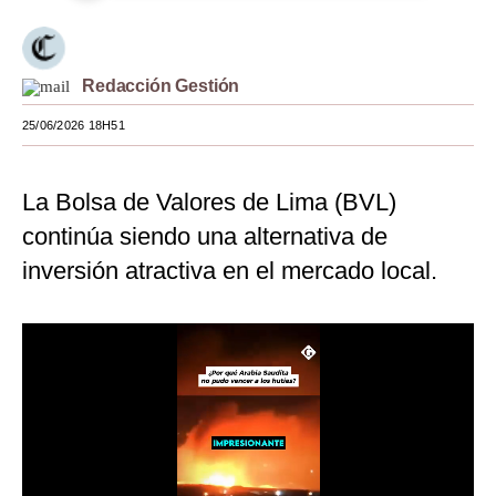
Moda
Estilos
Redacción Gestión
Mundo
25/06/2026 18H51
EEUU
La Bolsa de Valores de Lima (BVL)
México
continúa siendo una alternativa de
España
inversión atractiva en el mercado local.
Internacional
Tecnología
Club del Suscriptor
Mix
G de Gestión