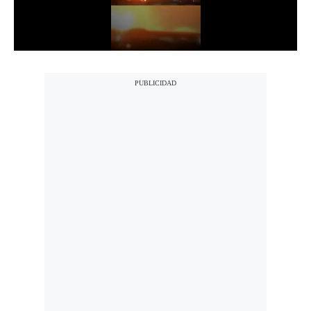
Notas Contratadas
Podcast
Gestión TV
Videos
Fotogalerías
gestion.pe
¿quiénes
Somos?
Términos
Y
Condiciones
Política
De
Privacidad