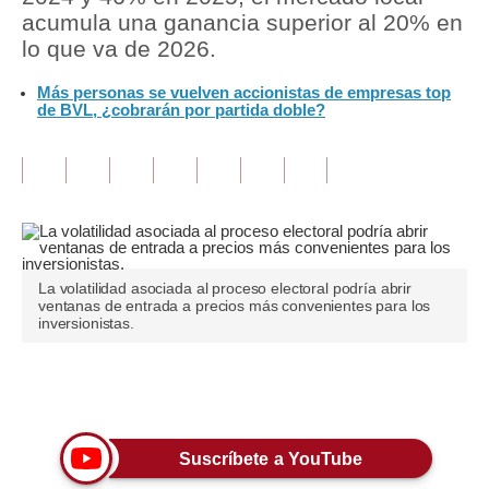
acumula una ganancia superior al 20% en
Tu Dinero
lo que va de 2026.
Finanzas Personales
Más personas se vuelven accionistas de empresas top
de BVL, ¿cobrarán por partida doble?
Inmobiliarias
Plus G
Opinión
Editorial
La volatilidad asociada al proceso electoral podría abrir
Pregunta de hoy
ventanas de entrada a precios más convenientes para los
inversionistas.
Blogs
Tendencias
Únete a nuestro canal
Lujo
Suscríbete a YouTube
Viajes