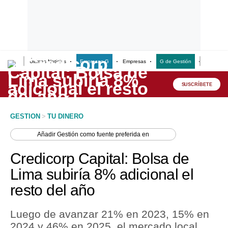
Últimas Noticias
Empresas G
Empresas
G de Gestión
Finanzas
Lo último
Peru Quiosco
SUSCRÍBETE
Portada
GESTION
>
TU DINERO
Empresas
Añadir
Gestión
como fuente preferida en
Management & Empleo
Credicorp Capital: Bolsa de
Economía
Lima subiría 8% adicional el
resto del año
Mercados
Perú
Luego de avanzar 21% en 2023, 15% en
2024 y 46% en 2025, el mercado local
Política